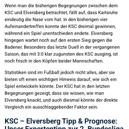
Wenn man die bisherigen Begegnungen zwischen dem
KSC und Elversberg betrachtet, fällt auf, dass Karlsruhe
eindeutig die Nase vorn hat. In den bisherigen vier
Aufeinandertreffen konnte der KSC dreimal gewinnen,
während ein Spiel unentschieden endete. Elversberg
hingegen wartet noch auf den ersten Sieg gegen die
Badener. Besonders das letzte Duell in der vergangenen
Saison, das mit 3:0 klar zugunsten des KSC ausging, ist
noch frisch in den Köpfen beider Mannschaften.
Statistiken sind im Fußball jedoch nicht alles, aber sie
bieten oft einen wichtigen Hinweis darauf, wie sich ein
Spiel entwickeln könnte. Der KSC hat in den letzten
Begegnungen gezeigt, dass sie wissen, wie man
Elversberg knackt, und auch diesmal könnte der direkte
Vergleich ein ausschlaggebender Faktor sein.
KSC – Elversberg Tipp & Prognose: