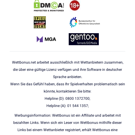
Wettbonus.net arbeitet ausschließlich mit Wettanbietern zusammen,
die über eine gültige Lizenz verfügen und ihre Software in deutscher
Sprache anbieten.
Wenn Sie das Gefühl haben, dass Ihr Spielverhalten problematisch sein
könnte, kontaktieren Sie bitte:
Helpline (D): 0800 1372700;
Helpline (A): 01 544 1357;
Werbungsinformation: Wettbonus ist ein Affiliate und arbeitet mit
bezahlten Links. Wenn sich ein Leser von Wettbonus mithilfe dieser
Links bei einem Wettanbieter registriert, erhält Wettbonus eine