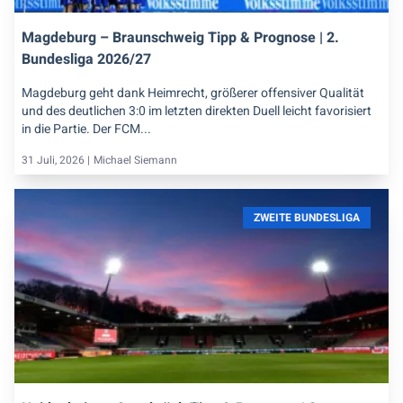
Magdeburg – Braunschweig Tipp & Prognose | 2.
Bundesliga 2026/27
Magdeburg geht dank Heimrecht, größerer offensiver Qualität
und des deutlichen 3:0 im letzten direkten Duell leicht favorisiert
in die Partie. Der FCM...
31 Juli, 2026 |
Michael Siemann
ZWEITE BUNDESLIGA