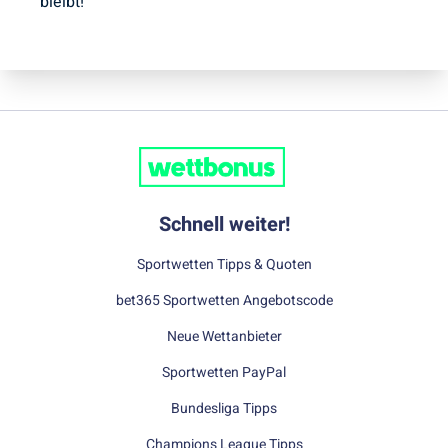
bleibt!
Schnell weiter!
Sportwetten Tipps & Quoten
bet365 Sportwetten Angebotscode
Neue Wettanbieter
Sportwetten PayPal
Bundesliga Tipps
Champions League Tipps