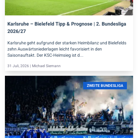
Karlsruhe – Bielefeld Tipp & Prognose | 2. Bundesliga
2026/27
Karlsruhe geht aufgrund der starken Heimbilanz und Bielefelds
zehn Auswärtsniederlagen leicht favorisiert in den
Saisonauftakt. Der KSC-Heimsieg ist d...
31 Juli, 2026 |
Michael Siemann
ZWEITE BUNDESLIGA