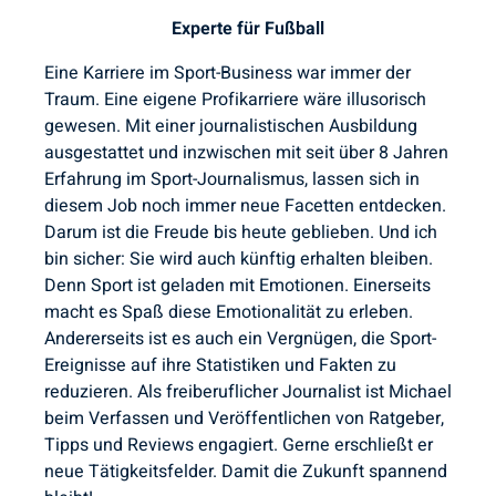
Experte für Fußball
Eine Karriere im Sport-Business war immer der
Traum. Eine eigene Profikarriere wäre illusorisch
gewesen. Mit einer journalistischen Ausbildung
ausgestattet und inzwischen mit seit über 8 Jahren
Erfahrung im Sport-Journalismus, lassen sich in
diesem Job noch immer neue Facetten entdecken.
Darum ist die Freude bis heute geblieben. Und ich
bin sicher: Sie wird auch künftig erhalten bleiben.
Denn Sport ist geladen mit Emotionen. Einerseits
macht es Spaß diese Emotionalität zu erleben.
Andererseits ist es auch ein Vergnügen, die Sport-
Ereignisse auf ihre Statistiken und Fakten zu
reduzieren. Als freiberuflicher Journalist ist Michael
beim Verfassen und Veröffentlichen von Ratgeber,
Tipps und Reviews engagiert. Gerne erschließt er
neue Tätigkeitsfelder. Damit die Zukunft spannend