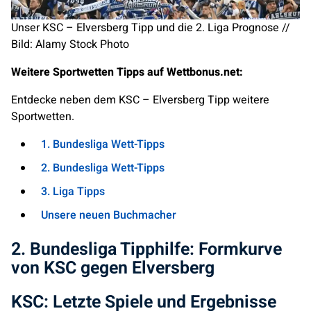
Unser KSC – Elversberg Tipp und die 2. Liga Prognose //
Bild: Alamy Stock Photo
Weitere Sportwetten Tipps auf Wettbonus.net:
Entdecke neben dem KSC – Elversberg Tipp weitere
Sportwetten.
1. Bundesliga Wett-Tipps
2. Bundesliga Wett-Tipps
3. Liga Tipps
Unsere neuen Buchmacher
2. Bundesliga Tipphilfe: Formkurve
von KSC gegen Elversberg
KSC: Letzte Spiele und Ergebnisse