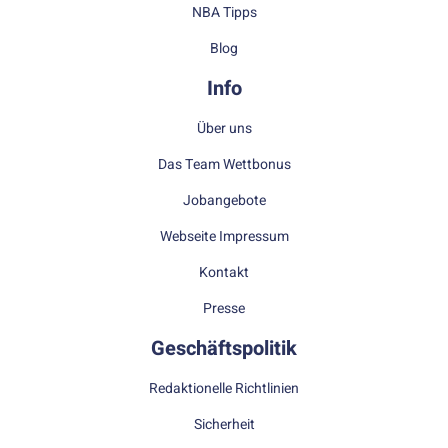
NBA Tipps
Blog
Info
Über uns
Das Team Wettbonus
Jobangebote
Webseite Impressum
Kontakt
Presse
Geschäftspolitik
Redaktionelle Richtlinien
Sicherheit