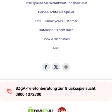
Bitte spielen Sie verantwortungsbewusst
Deine Rechte als Spieler
KYC – Know your Customer
Datenschutzrichtlinien
Cookie Richtlinien
AGB
BZgA-Telefonberatung zur Glücksspielsucht:
0800 1372700