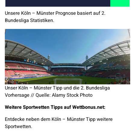
Unsere Köln – Münster Prognose basiert auf 2.
Bundesliga Statistiken.
Unser Köln – Münster Tipp und die 2. Bundesliga
Vorhersage // Quelle: Alamy Stock Photo
Weitere Sportwetten Tipps auf Wettbonus.net:
Entdecke neben dem Köln – Münster Tipp weitere
Sportwetten.