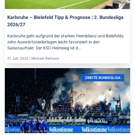
Karlsruhe – Bielefeld Tipp & Prognose | 2. Bundesliga
2026/27
Karlsruhe geht aufgrund der starken Heimbilanz und Bielefelds
zehn Auswärtsniederlagen leicht favorisiert in den
Saisonauftakt. Der KSC-Heimsieg ist d...
31 Juli, 2026 |
Michael Siemann
ZWEITE BUNDESLIGA