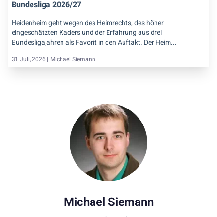
Bundesliga 2026/27
Heidenheim geht wegen des Heimrechts, des höher
eingeschätzten Kaders und der Erfahrung aus drei
Bundesligajahren als Favorit in den Auftakt. Der Heim...
31 Juli, 2026 |
Michael Siemann
Michael Siemann