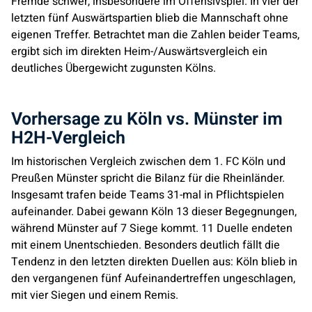
Fremde schwer, insbesondere im Offensivspiel. In vier der
letzten fünf Auswärtspartien blieb die Mannschaft ohne
eigenen Treffer. Betrachtet man die Zahlen beider Teams,
ergibt sich im direkten Heim-/Auswärtsvergleich ein
deutliches Übergewicht zugunsten Kölns.
Vorhersage zu Köln vs. Münster im
H2H-Vergleich
Im historischen Vergleich zwischen dem 1. FC Köln und
Preußen Münster spricht die Bilanz für die Rheinländer.
Insgesamt trafen beide Teams 31-mal in Pflichtspielen
aufeinander. Dabei gewann Köln 13 dieser Begegnungen,
während Münster auf 7 Siege kommt. 11 Duelle endeten
mit einem Unentschieden. Besonders deutlich fällt die
Tendenz in den letzten direkten Duellen aus: Köln blieb in
den vergangenen fünf Aufeinandertreffen ungeschlagen,
mit vier Siegen und einem Remis.