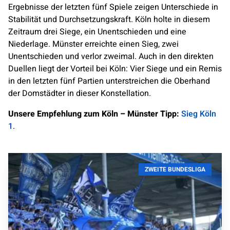
Ergebnisse der letzten fünf Spiele zeigen Unterschiede in
Stabilität und Durchsetzungskraft. Köln holte in diesem
Zeitraum drei Siege, ein Unentschieden und eine
Niederlage. Münster erreichte einen Sieg, zwei
Unentschieden und verlor zweimal. Auch in den direkten
Duellen liegt der Vorteil bei Köln: Vier Siege und ein Remis
in den letzten fünf Partien unterstreichen die Oberhand
der Domstädter in dieser Konstellation.
Unsere Empfehlung zum Köln – Münster Tipp:
Sieg Köln
1
.
ZWEITE BUNDESLIGA