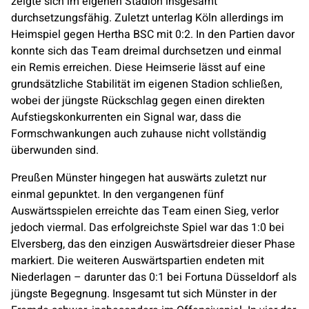
zeigte sich im eigenen Stadion insgesamt
durchsetzungsfähig. Zuletzt unterlag Köln allerdings im
Heimspiel gegen Hertha BSC mit 0:2. In den Partien davor
konnte sich das Team dreimal durchsetzen und einmal
ein Remis erreichen. Diese Heimserie lässt auf eine
grundsätzliche Stabilität im eigenen Stadion schließen,
wobei der jüngste Rückschlag gegen einen direkten
Aufstiegskonkurrenten ein Signal war, dass die
Formschwankungen auch zuhause nicht vollständig
überwunden sind.
Preußen Münster hingegen hat auswärts zuletzt nur
einmal gepunktet. In den vergangenen fünf
Auswärtsspielen erreichte das Team einen Sieg, verlor
jedoch viermal. Das erfolgreichste Spiel war das 1:0 bei
Elversberg, das den einzigen Auswärtsdreier dieser Phase
markiert. Die weiteren Auswärtspartien endeten mit
Niederlagen – darunter das 0:1 bei Fortuna Düsseldorf als
jüngste Begegnung. Insgesamt tut sich Münster in der