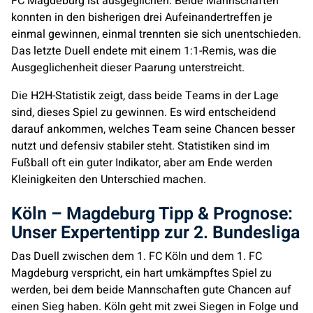
FC Magdeburg ist ausgeglichen. Beide Mannschaften
konnten in den bisherigen drei Aufeinandertreffen je
einmal gewinnen, einmal trennten sie sich unentschieden.
Das letzte Duell endete mit einem 1:1-Remis, was die
Ausgeglichenheit dieser Paarung unterstreicht.
Die H2H-Statistik zeigt, dass beide Teams in der Lage
sind, dieses Spiel zu gewinnen. Es wird entscheidend
darauf ankommen, welches Team seine Chancen besser
nutzt und defensiv stabiler steht. Statistiken sind im
Fußball oft ein guter Indikator, aber am Ende werden
Kleinigkeiten den Unterschied machen.
Köln – Magdeburg Tipp & Prognose:
Unser Expertentipp zur 2. Bundesliga
Das Duell zwischen dem 1. FC Köln und dem 1. FC
Magdeburg verspricht, ein hart umkämpftes Spiel zu
werden, bei dem beide Mannschaften gute Chancen auf
einen Sieg haben. Köln geht mit zwei Siegen in Folge und