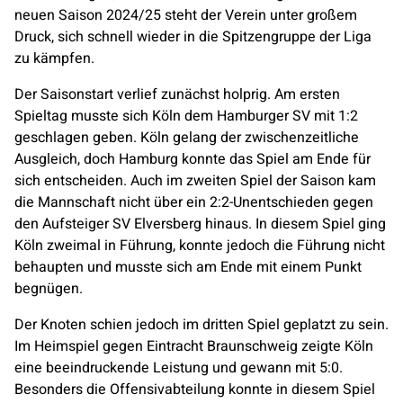
neuen Saison 2024/25 steht der Verein unter großem
Druck, sich schnell wieder in die Spitzengruppe der Liga
zu kämpfen.
Der Saisonstart verlief zunächst holprig. Am ersten
Spieltag musste sich Köln dem Hamburger SV mit 1:2
geschlagen geben. Köln gelang der zwischenzeitliche
Ausgleich, doch Hamburg konnte das Spiel am Ende für
sich entscheiden. Auch im zweiten Spiel der Saison kam
die Mannschaft nicht über ein 2:2-Unentschieden gegen
den Aufsteiger SV Elversberg hinaus. In diesem Spiel ging
Köln zweimal in Führung, konnte jedoch die Führung nicht
behaupten und musste sich am Ende mit einem Punkt
begnügen.
Der Knoten schien jedoch im dritten Spiel geplatzt zu sein.
Im Heimspiel gegen Eintracht Braunschweig zeigte Köln
eine beeindruckende Leistung und gewann mit 5:0.
Besonders die Offensivabteilung konnte in diesem Spiel