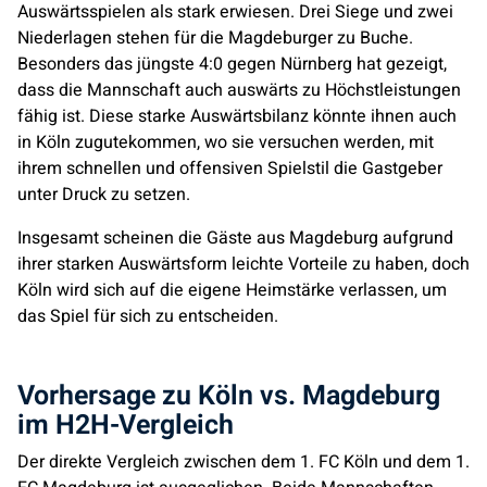
Auswärtsspielen als stark erwiesen. Drei Siege und zwei
Niederlagen stehen für die Magdeburger zu Buche.
Besonders das jüngste 4:0 gegen Nürnberg hat gezeigt,
dass die Mannschaft auch auswärts zu Höchstleistungen
fähig ist. Diese starke Auswärtsbilanz könnte ihnen auch
in Köln zugutekommen, wo sie versuchen werden, mit
ihrem schnellen und offensiven Spielstil die Gastgeber
unter Druck zu setzen.
Insgesamt scheinen die Gäste aus Magdeburg aufgrund
ihrer starken Auswärtsform leichte Vorteile zu haben, doch
Köln wird sich auf die eigene Heimstärke verlassen, um
das Spiel für sich zu entscheiden.
Vorhersage zu Köln vs. Magdeburg
im H2H-Vergleich
Der direkte Vergleich zwischen dem 1. FC Köln und dem 1.