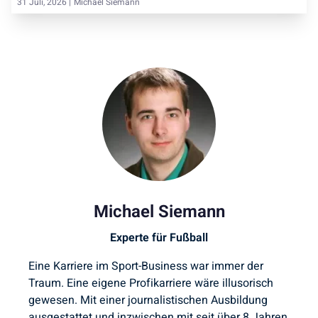
31 Juli, 2026 |
Michael Siemann
Michael Siemann
Experte für Fußball
Eine Karriere im Sport-Business war immer der
Traum. Eine eigene Profikarriere wäre illusorisch
gewesen. Mit einer journalistischen Ausbildung
ausgestattet und inzwischen mit seit über 8 Jahren