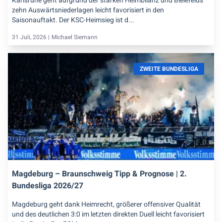
Karlsruhe geht aufgrund der starken Heimbilanz und Bielefelds
zehn Auswärtsniederlagen leicht favorisiert in den
Saisonauftakt. Der KSC-Heimsieg ist d...
31 Juli, 2026 |
Michael Siemann
ZWEITE BUNDESLIGA
Magdeburg – Braunschweig Tipp & Prognose | 2.
Bundesliga 2026/27
Magdeburg geht dank Heimrecht, größerer offensiver Qualität
und des deutlichen 3:0 im letzten direkten Duell leicht favorisiert