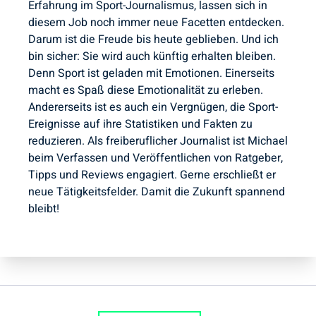
Erfahrung im Sport-Journalismus, lassen sich in
diesem Job noch immer neue Facetten entdecken.
Darum ist die Freude bis heute geblieben. Und ich
bin sicher: Sie wird auch künftig erhalten bleiben.
Denn Sport ist geladen mit Emotionen. Einerseits
macht es Spaß diese Emotionalität zu erleben.
Andererseits ist es auch ein Vergnügen, die Sport-
Ereignisse auf ihre Statistiken und Fakten zu
reduzieren. Als freiberuflicher Journalist ist Michael
beim Verfassen und Veröffentlichen von Ratgeber,
Tipps und Reviews engagiert. Gerne erschließt er
neue Tätigkeitsfelder. Damit die Zukunft spannend
bleibt!