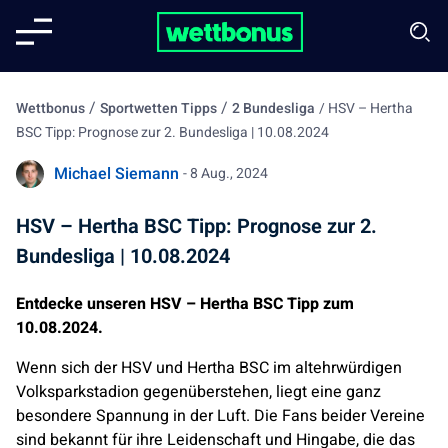
/
/
Wettbonus
Sportwetten Tipps
2 Bundesliga
/
HSV – Hertha
BSC Tipp: Prognose zur 2. Bundesliga | 10.08.2024
Michael Siemann
- 8 Aug., 2024
HSV – Hertha BSC Tipp: Prognose zur 2.
Bundesliga | 10.08.2024
Entdecke unseren HSV – Hertha BSC Tipp zum
10.08.2024.
Wenn sich der HSV und Hertha BSC im altehrwürdigen
Volksparkstadion gegenüberstehen, liegt eine ganz
besondere Spannung in der Luft. Die Fans beider Vereine
sind bekannt für ihre Leidenschaft und Hingabe, die das