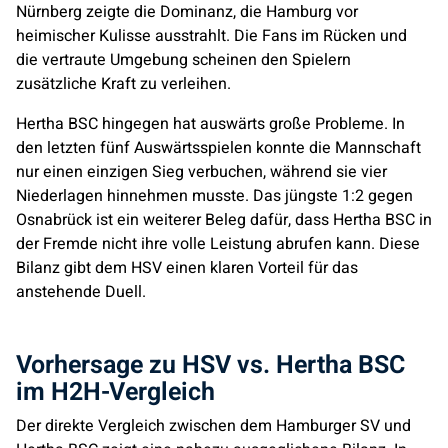
Nürnberg zeigte die Dominanz, die Hamburg vor
heimischer Kulisse ausstrahlt. Die Fans im Rücken und
die vertraute Umgebung scheinen den Spielern
zusätzliche Kraft zu verleihen.
Hertha BSC hingegen hat auswärts große Probleme. In
den letzten fünf Auswärtsspielen konnte die Mannschaft
nur einen einzigen Sieg verbuchen, während sie vier
Niederlagen hinnehmen musste. Das jüngste 1:2 gegen
Osnabrück ist ein weiterer Beleg dafür, dass Hertha BSC in
der Fremde nicht ihre volle Leistung abrufen kann. Diese
Bilanz gibt dem HSV einen klaren Vorteil für das
anstehende Duell.
Vorhersage zu HSV vs. Hertha BSC
im H2H-Vergleich
Der direkte Vergleich zwischen dem Hamburger SV und