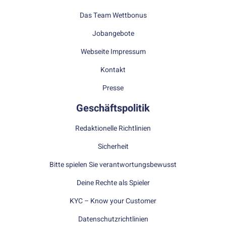
Das Team Wettbonus
Jobangebote
Webseite Impressum
Kontakt
Presse
Geschäftspolitik
Redaktionelle Richtlinien
Sicherheit
Bitte spielen Sie verantwortungsbewusst
Deine Rechte als Spieler
KYC – Know your Customer
Datenschutzrichtlinien