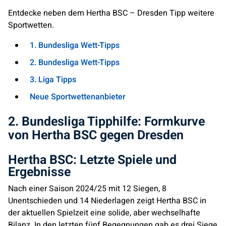
Entdecke neben dem Hertha BSC – Dresden Tipp weitere
Sportwetten.
1. Bundesliga Wett-Tipps
2. Bundesliga Wett-Tipps
3. Liga Tipps
Neue Sportwettenanbieter
2. Bundesliga Tipphilfe: Formkurve
von Hertha BSC gegen Dresden
Hertha BSC: Letzte Spiele und
Ergebnisse
Nach einer Saison 2024/25 mit 12 Siegen, 8
Unentschieden und 14 Niederlagen zeigt Hertha BSC in
der aktuellen Spielzeit eine solide, aber wechselhafte
Bilanz. In den letzten fünf Begegnungen gab es drei Siege