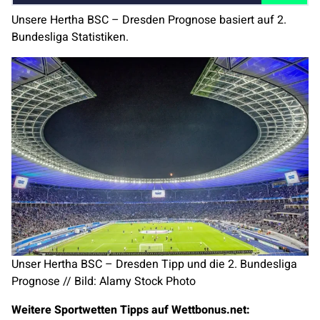
Unsere Hertha BSC – Dresden Prognose basiert auf 2.
Bundesliga Statistiken.
Unser Hertha BSC – Dresden Tipp und die 2. Bundesliga
Prognose // Bild: Alamy Stock Photo
Weitere Sportwetten Tipps auf Wettbonus.net: