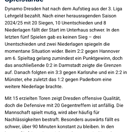
Dynamo Dresden hat nach dem Aufstieg aus der 3. Liga
Lehrgeld bezahlt. Nach einer herausragenden Saison
2024/25 mit 20 Siegen, 10 Unentschieden und 8
Niederlagen fällt der Start im Unterhaus schwer. In den
letzten fünf Spielen gab es keinen Sieg – drei
Unentschieden und zwei Niederlagen spiegeln die
momentane Situation wider. Beim 2:2 gegen Hannover
am 6. Spieltag gelang zumindest ein Punktgewinn, doch
das anschließende 0:2 in Darmstadt zeigte die Grenzen
auf. Danach folgten ein 3:3 gegen Karlsruhe und ein 2:2 in
Münster, ehe zuletzt das 1:2 gegen Paderborn eine
weitere Niederlage brachte.
Mit 15 erzielten Toren zeigt Dresden offensive Qualität,
doch die Defensive mit 20 Gegentreffern ist anfällig. Die
Mannschaft spielt mutig, wird aber häufig für
Nachlässigkeiten bestraft. Besonders auswärts fällt es
schwer, über 90 Minuten konstant zu bleiben. In den