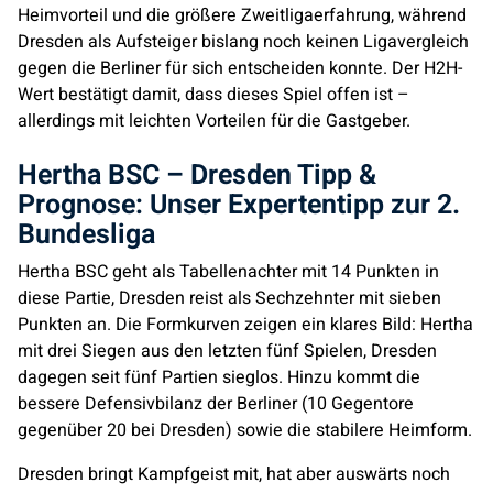
Heimvorteil und die größere Zweitligaerfahrung, während
Dresden als Aufsteiger bislang noch keinen Ligavergleich
gegen die Berliner für sich entscheiden konnte. Der H2H-
Wert bestätigt damit, dass dieses Spiel offen ist –
allerdings mit leichten Vorteilen für die Gastgeber.
Hertha BSC – Dresden Tipp &
Prognose: Unser Expertentipp zur 2.
Bundesliga
Hertha BSC geht als Tabellenachter mit 14 Punkten in
diese Partie, Dresden reist als Sechzehnter mit sieben
Punkten an. Die Formkurven zeigen ein klares Bild: Hertha
mit drei Siegen aus den letzten fünf Spielen, Dresden
dagegen seit fünf Partien sieglos. Hinzu kommt die
bessere Defensivbilanz der Berliner (10 Gegentore
gegenüber 20 bei Dresden) sowie die stabilere Heimform.
Dresden bringt Kampfgeist mit, hat aber auswärts noch