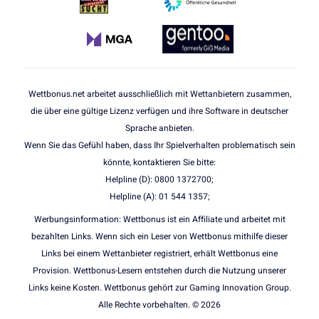
Wettbonus.net arbeitet ausschließlich mit Wettanbietern zusammen,
die über eine gültige Lizenz verfügen und ihre Software in deutscher
Sprache anbieten.
Wenn Sie das Gefühl haben, dass Ihr Spielverhalten problematisch sein
könnte, kontaktieren Sie bitte:
Helpline (D): 0800 1372700;
Helpline (A): 01 544 1357;
Werbungsinformation: Wettbonus ist ein Affiliate und arbeitet mit
bezahlten Links. Wenn sich ein Leser von Wettbonus mithilfe dieser
Links bei einem Wettanbieter registriert, erhält Wettbonus eine
Provision. Wettbonus-Lesern entstehen durch die Nutzung unserer
Links keine Kosten. Wettbonus gehört zur Gaming Innovation Group.
Alle Rechte vorbehalten. © 2026