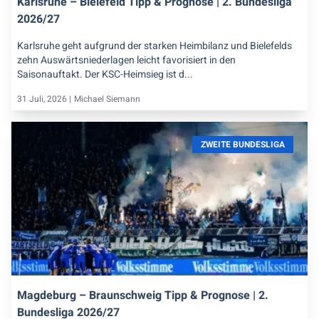
Karlsruhe – Bielefeld Tipp & Prognose | 2. Bundesliga
2026/27
Karlsruhe geht aufgrund der starken Heimbilanz und Bielefelds
zehn Auswärtsniederlagen leicht favorisiert in den
Saisonauftakt. Der KSC-Heimsieg ist d...
31 Juli, 2026 |
Michael Siemann
ZWEITE BUNDESLIGA
Magdeburg – Braunschweig Tipp & Prognose | 2.
Bundesliga 2026/27