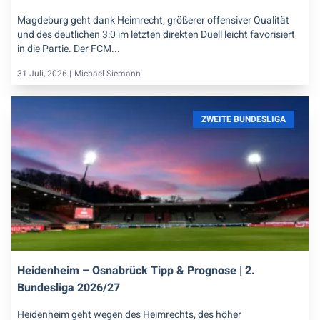
Magdeburg geht dank Heimrecht, größerer offensiver Qualität
und des deutlichen 3:0 im letzten direkten Duell leicht favorisiert
in die Partie. Der FCM...
31 Juli, 2026 |
Michael Siemann
ZWEITE BUNDESLIGA
Heidenheim – Osnabrück Tipp & Prognose | 2.
Bundesliga 2026/27
Heidenheim geht wegen des Heimrechts, des höher