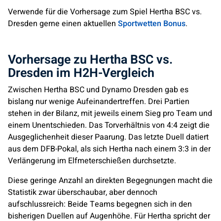
Verwende für die Vorhersage zum Spiel Hertha BSC vs.
Dresden gerne einen aktuellen
Sportwetten Bonus
.
Vorhersage zu Hertha BSC vs.
Dresden im H2H-Vergleich
Zwischen Hertha BSC und Dynamo Dresden gab es
bislang nur wenige Aufeinandertreffen. Drei Partien
stehen in der Bilanz, mit jeweils einem Sieg pro Team und
einem Unentschieden. Das Torverhältnis von 4:4 zeigt die
Ausgeglichenheit dieser Paarung. Das letzte Duell datiert
aus dem DFB-Pokal, als sich Hertha nach einem 3:3 in der
Verlängerung im Elfmeterschießen durchsetzte.
Diese geringe Anzahl an direkten Begegnungen macht die
Statistik zwar überschaubar, aber dennoch
aufschlussreich: Beide Teams begegnen sich in den
bisherigen Duellen auf Augenhöhe. Für Hertha spricht der