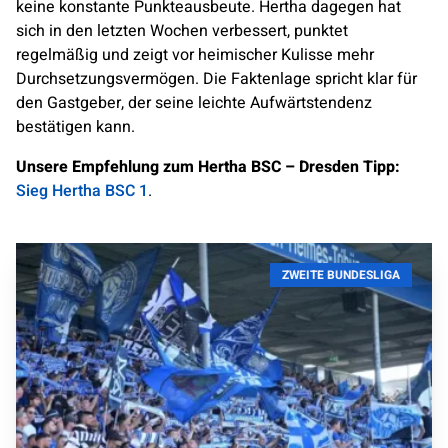
keine konstante Punkteausbeute. Hertha dagegen hat
sich in den letzten Wochen verbessert, punktet
regelmäßig und zeigt vor heimischer Kulisse mehr
Durchsetzungsvermögen. Die Faktenlage spricht klar für
den Gastgeber, der seine leichte Aufwärtstendenz
bestätigen kann.
Unsere Empfehlung zum Hertha BSC – Dresden Tipp:
Sieg Hertha BSC 1
.
ZWEITE BUNDESLIGA