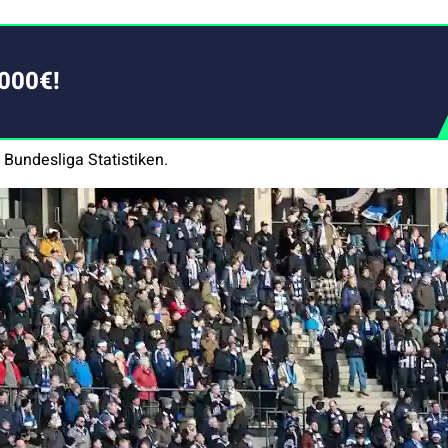
6000€!
Bundesliga Statistiken.