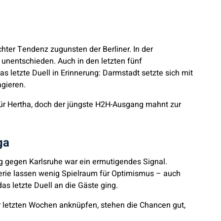
hter Tendenz zugunsten der Berliner. In der
unentschieden. Auch in den letzten fünf
 letzte Duell in Erinnerung: Darmstadt setzte sich mit
agieren.
t für Hertha, doch der jüngste H2H-Ausgang mahnt zur
ga
ng gegen Karlsruhe war ein ermutigendes Signal.
erie lassen wenig Spielraum für Optimismus – auch
as letzte Duell an die Gäste ging.
der letzten Wochen anknüpfen, stehen die Chancen gut,