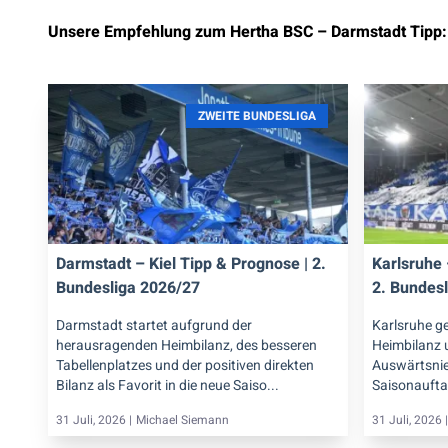
Unsere Empfehlung zum Hertha BSC – Darmstadt Tipp
ZWEITE BUNDESLIGA
Darmstadt – Kiel Tipp & Prognose | 2.
Karlsruhe 
Bundesliga 2026/27
2. Bundes
Darmstadt startet aufgrund der
Karlsruhe g
herausragenden Heimbilanz, des besseren
Heimbilanz 
Tabellenplatzes und der positiven direkten
Auswärtsnied
Bilanz als Favorit in die neue Saiso...
Saisonauftak
31 Juli, 2026 |
Michael Siemann
31 Juli, 2026 |