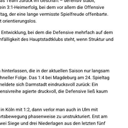
 das Team zurück im Geschäft – defensiv stabil,
ein 3:1-Heimerfolg, bei dem vor allem die Offensive
ltag, der eine lange vermisste Spielfreude offenbarte.
 orientierungslos.
der Entwicklung, bei dem die Defensive mehrfach auf dem
Anfälligkeit des Hauptstadtklubs steht, wenn Struktur und
 hinterlassen, die in der aktuellen Saison nur langsam
hneller Folge. Das 1:4 bei Magdeburg am 24. Spieltag
eldete sich Darmstadt eindrucksvoll zurück: Ein
nsivreihe agierte druckvoll, die Defensive ließ kaum
in Köln mit 1:2, dann verlor man auch in Ulm mit
ärtsbewegung phasenweise zu unstrukturiert. Erst am
Zwei Siege und drei Niederlagen aus den letzten fünf