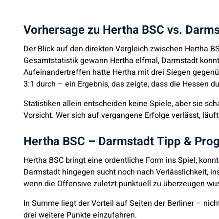
Vorhersage zu Hertha BSC vs. Darms
Der Blick auf den direkten Vergleich zwischen Hertha B
Gesamtstatistik gewann Hertha elfmal, Darmstadt konnt
Aufeinandertreffen hatte Hertha mit drei Siegen gegenüb
3:1 durch – ein Ergebnis, das zeigte, dass die Hessen du
Statistiken allein entscheiden keine Spiele, aber sie sc
Vorsicht. Wer sich auf vergangene Erfolge verlässt, läuf
Hertha BSC – Darmstadt Tipp & Progn
Hertha BSC bringt eine ordentliche Form ins Spiel, kon
Darmstadt hingegen sucht noch nach Verlässlichkeit, i
wenn die Offensive zuletzt punktuell zu überzeugen wusst
In Summe liegt der Vorteil auf Seiten der Berliner – ni
drei weitere Punkte einzufahren.