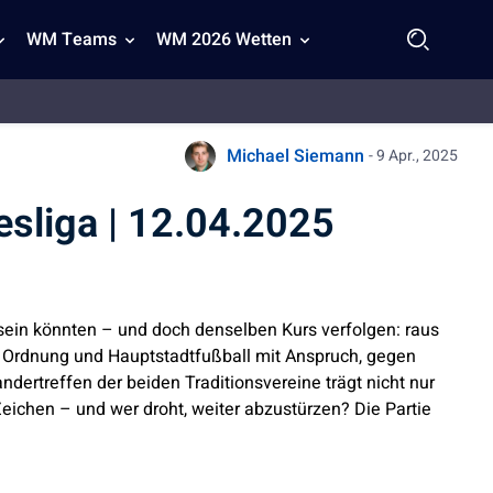
WM Teams
WM 2026 Wetten
Michael Siemann
- 9 Apr., 2025
sliga | 12.04.2025
 sein könnten – und doch denselben Kurs verfolgen: raus
er Ordnung und Hauptstadtfußball mit Anspruch, gegen
ertreffen der beiden Traditionsvereine trägt nicht nur
Zeichen – und wer droht, weiter abzustürzen? Die Partie