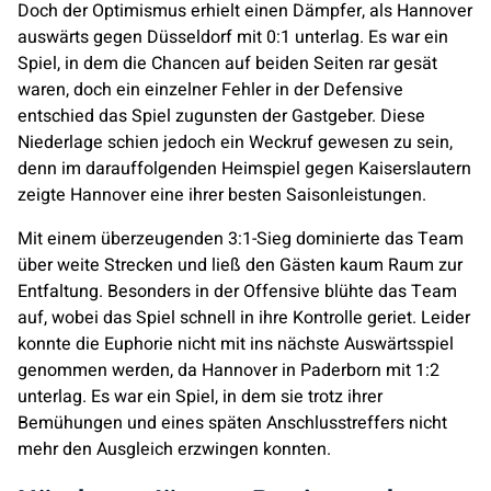
Doch der Optimismus erhielt einen Dämpfer, als Hannover
auswärts gegen Düsseldorf mit 0:1 unterlag. Es war ein
Spiel, in dem die Chancen auf beiden Seiten rar gesät
waren, doch ein einzelner Fehler in der Defensive
entschied das Spiel zugunsten der Gastgeber. Diese
Niederlage schien jedoch ein Weckruf gewesen zu sein,
denn im darauffolgenden Heimspiel gegen Kaiserslautern
zeigte Hannover eine ihrer besten Saisonleistungen.
Mit einem überzeugenden 3:1-Sieg dominierte das Team
über weite Strecken und ließ den Gästen kaum Raum zur
Entfaltung. Besonders in der Offensive blühte das Team
auf, wobei das Spiel schnell in ihre Kontrolle geriet. Leider
konnte die Euphorie nicht mit ins nächste Auswärtsspiel
genommen werden, da Hannover in Paderborn mit 1:2
unterlag. Es war ein Spiel, in dem sie trotz ihrer
Bemühungen und eines späten Anschlusstreffers nicht
mehr den Ausgleich erzwingen konnten.