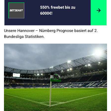
550% freebet bis zu
6000€!
Unsere Hannover – Nürnberg Prognose basiert auf 2.
Bundesliga Statistiken.