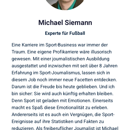
Michael Siemann
Experte für Fußball
Eine Karriere im Sport-Business war immer der
Traum. Eine eigene Profikarriere wäre illusorisch
gewesen. Mit einer journalistischen Ausbildung
ausgestattet und inzwischen mit seit über 8 Jahren
Erfahrung im Sport-Journalismus, lassen sich in
diesem Job noch immer neue Facetten entdecken.
Darum ist die Freude bis heute geblieben. Und ich
bin sicher: Sie wird auch künftig erhalten bleiben.
Denn Sport ist geladen mit Emotionen. Einerseits
macht es Spaß diese Emotionalität zu erleben.
Andererseits ist es auch ein Vergnügen, die Sport-
Ereignisse auf ihre Statistiken und Fakten zu
reduzieren. Als freiberuflicher Journalist ist Michael