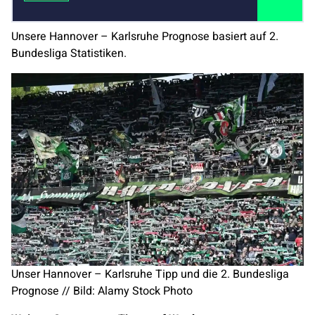
Unsere Hannover – Karlsruhe Prognose basiert auf 2.
Bundesliga Statistiken.
Unser Hannover – Karlsruhe Tipp und die 2. Bundesliga
Prognose // Bild: Alamy Stock Photo