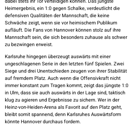
dabei stets ihr Tor verteidigen können. Das jüngste
Heimergebnis, ein 1:0 gegen Schalke, verdeutlicht die
defensiven Qualitäten der Mannschaft, die keine
Schwäche zeigt, wenn sie vor heimischem Publikum
aufläuft. Die Fans von Hannover können stolz auf ihre
Mannschaft sein, die sich besonders zuhause als schwer
zu bezwingen erweist.
Karlsruhe hingegen überzeugt auswärts mit einer
ungeschlagenen Serie in den letzten fünf Spielen. Zwei
Siege und drei Unentschieden zeugen von ihrer Stabilität
auf fremdem Platz. Auch wenn die Offensivkraft nicht
immer konstant zum Tragen kommt, zeigt das jüngste 1:0
in Ulm, dass sie auch auswärts in der Lage sind, taktisch
klug zu agieren und Ergebnisse zu sichern. Wer in der
Heinz-von-Heiden-Arena als Favorit auf den Platz geht,
bleibt somit spannend, denn Karlsruhes Auswärtsform
könnte Hannover durchaus fordern.