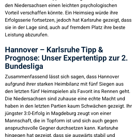
den Niedersachsen einen leichten psychologischen
Vorteil verschaffen könnte. Ein Heimsieg würde ihre
Erfolgsserie fortsetzen, jedoch hat Karlsruhe gezeigt, dass
sie in der Lage sind, auch auf fremdem Platz ihre beste
Leistung abzurufen.
Hannover – Karlsruhe Tipp &
Prognose: Unser Expertentipp zur 2.
Bundesliga
Zusammenfassend lässt sich sagen, dass Hannover
aufgrund ihrer starken Heimbilanz mit fünf Siegen aus
den letzten fünf Heimspielen als Favorit ins Rennen geht.
Die Niedersachsen sind zuhause eine echte Macht und
haben in den letzten Partien kaum Schwächen gezeigt. Ihr
jüngster 3:0-Erfolg in Magdeburg zeugt von einer
Mannschaft, die in Topform ist und sich auch gegen
anspruchsvolle Gegner durchsetzen kann. Karlsruhe
hingegen hat gezeigt, dass sie auswärts stabil und