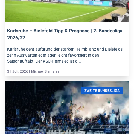
Karlsruhe – Bielefeld Tipp & Prognose | 2. Bundesliga
2026/27
Karlsruhe geht aufgrund der starken Heimbilanz und Bielefelds
zehn Auswärtsniederlagen leicht favorisiert in den
Saisonauftakt. Der KSC-Heimsieg ist d...
31 Juli, 2026 |
Michael Siemann
ZWEITE BUNDESLIGA