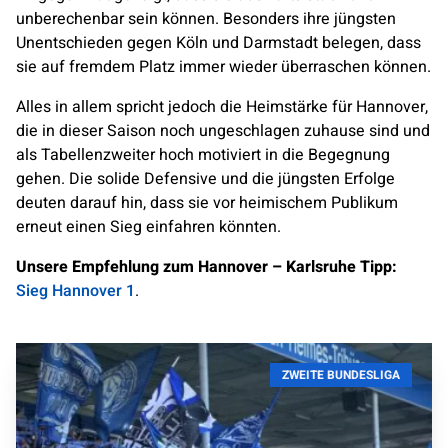
unberechenbar sein können. Besonders ihre jüngsten
Unentschieden gegen Köln und Darmstadt belegen, dass
sie auf fremdem Platz immer wieder überraschen können.
Alles in allem spricht jedoch die Heimstärke für Hannover,
die in dieser Saison noch ungeschlagen zuhause sind und
als Tabellenzweiter hoch motiviert in die Begegnung
gehen. Die solide Defensive und die jüngsten Erfolge
deuten darauf hin, dass sie vor heimischem Publikum
erneut einen Sieg einfahren könnten.
Unsere Empfehlung zum Hannover – Karlsruhe Tipp:
Sieg Hannover 1
.
ZWEITE BUNDESLIGA