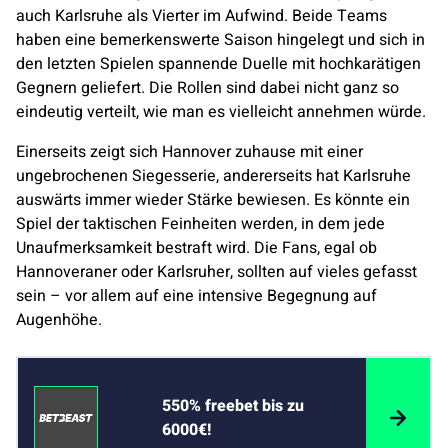
auch Karlsruhe als Vierter im Aufwind. Beide Teams
haben eine bemerkenswerte Saison hingelegt und sich in
den letzten Spielen spannende Duelle mit hochkarätigen
Gegnern geliefert. Die Rollen sind dabei nicht ganz so
eindeutig verteilt, wie man es vielleicht annehmen würde.
Einerseits zeigt sich Hannover zuhause mit einer
ungebrochenen Siegesserie, andererseits hat Karlsruhe
auswärts immer wieder Stärke bewiesen. Es könnte ein
Spiel der taktischen Feinheiten werden, in dem jede
Unaufmerksamkeit bestraft wird. Die Fans, egal ob
Hannoveraner oder Karlsruher, sollten auf vieles gefasst
sein – vor allem auf eine intensive Begegnung auf
Augenhöhe.
550% freebet bis zu
6000€!