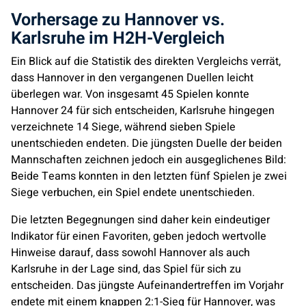
Vorhersage zu Hannover vs.
Karlsruhe im H2H-Vergleich
Ein Blick auf die Statistik des direkten Vergleichs verrät,
dass Hannover in den vergangenen Duellen leicht
überlegen war. Von insgesamt 45 Spielen konnte
Hannover 24 für sich entscheiden, Karlsruhe hingegen
verzeichnete 14 Siege, während sieben Spiele
unentschieden endeten. Die jüngsten Duelle der beiden
Mannschaften zeichnen jedoch ein ausgeglichenes Bild:
Beide Teams konnten in den letzten fünf Spielen je zwei
Siege verbuchen, ein Spiel endete unentschieden.
Die letzten Begegnungen sind daher kein eindeutiger
Indikator für einen Favoriten, geben jedoch wertvolle
Hinweise darauf, dass sowohl Hannover als auch
Karlsruhe in der Lage sind, das Spiel für sich zu
entscheiden. Das jüngste Aufeinandertreffen im Vorjahr
endete mit einem knappen 2:1-Sieg für Hannover, was