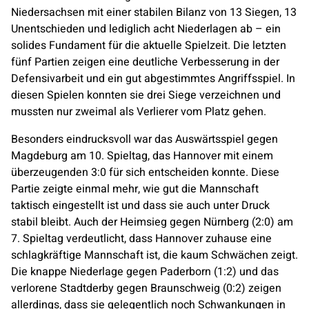
Niedersachsen mit einer stabilen Bilanz von 13 Siegen, 13
Unentschieden und lediglich acht Niederlagen ab – ein
solides Fundament für die aktuelle Spielzeit. Die letzten
fünf Partien zeigen eine deutliche Verbesserung in der
Defensivarbeit und ein gut abgestimmtes Angriffsspiel. In
diesen Spielen konnten sie drei Siege verzeichnen und
mussten nur zweimal als Verlierer vom Platz gehen.
Besonders eindrucksvoll war das Auswärtsspiel gegen
Magdeburg am 10. Spieltag, das Hannover mit einem
überzeugenden 3:0 für sich entscheiden konnte. Diese
Partie zeigte einmal mehr, wie gut die Mannschaft
taktisch eingestellt ist und dass sie auch unter Druck
stabil bleibt. Auch der Heimsieg gegen Nürnberg (2:0) am
7. Spieltag verdeutlicht, dass Hannover zuhause eine
schlagkräftige Mannschaft ist, die kaum Schwächen zeigt.
Die knappe Niederlage gegen Paderborn (1:2) und das
verlorene Stadtderby gegen Braunschweig (0:2) zeigen
allerdings, dass sie gelegentlich noch Schwankungen in