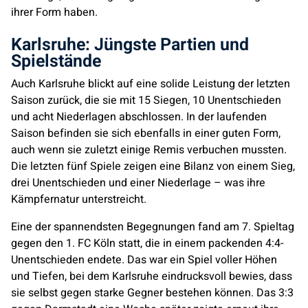
ihrer Form haben.
Karlsruhe: Jüngste Partien und
Spielstände
Auch Karlsruhe blickt auf eine solide Leistung der letzten
Saison zurück, die sie mit 15 Siegen, 10 Unentschieden
und acht Niederlagen abschlossen. In der laufenden
Saison befinden sie sich ebenfalls in einer guten Form,
auch wenn sie zuletzt einige Remis verbuchen mussten.
Die letzten fünf Spiele zeigen eine Bilanz von einem Sieg,
drei Unentschieden und einer Niederlage – was ihre
Kämpfernatur unterstreicht.
Eine der spannendsten Begegnungen fand am 7. Spieltag
gegen den 1. FC Köln statt, die in einem packenden 4:4-
Unentschieden endete. Das war ein Spiel voller Höhen
und Tiefen, bei dem Karlsruhe eindrucksvoll bewies, dass
sie selbst gegen starke Gegner bestehen können. Das 3:3