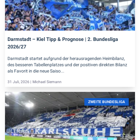
Darmstadt – Kiel Tipp & Prognose | 2. Bundesliga
2026/27
Darmstadt startet aufgrund der herausragenden Heimbilanz,
des besseren Tabellenplatzes und der positiven direkten Bilanz
als Favorit in die neue Saiso...
31 Juli, 2026 |
Michael Siemann
ZWEITE BUNDESLIGA