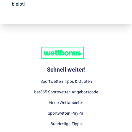
bleibt!
Schnell weiter!
Sportwetten Tipps & Quoten
bet365 Sportwetten Angebotscode
Neue Wettanbieter
Sportwetten PayPal
Bundesliga Tipps