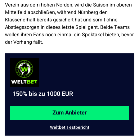
Verein aus dem hohen Norden, wird die Saison im oberen
Mittelfeld abschließen, während Nürnberg den
Klassenerhalt bereits gesichert hat und somit ohne
Abstiegssorgen in dieses letzte Spiel geht. Beide Teams
wollen ihren Fans noch einmal ein Spektakel bieten, bevor
der Vorhang fällt.
150% bis zu 1000 EUR
Zum Anbieter
Weltbet Testbericht