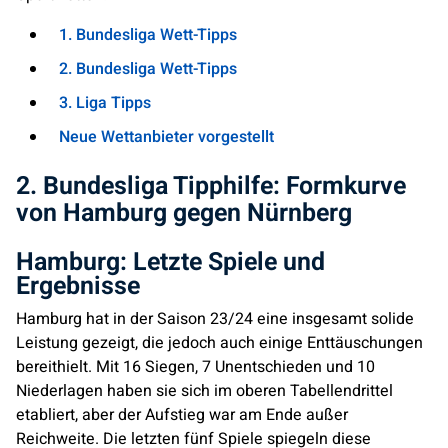
1. Bundesliga Wett-Tipps
2. Bundesliga Wett-Tipps
3. Liga Tipps
Neue Wettanbieter vorgestellt
2. Bundesliga Tipphilfe: Formkurve
von Hamburg gegen Nürnberg
Hamburg: Letzte Spiele und
Ergebnisse
Hamburg hat in der Saison 23/24 eine insgesamt solide
Leistung gezeigt, die jedoch auch einige Enttäuschungen
bereithielt. Mit 16 Siegen, 7 Unentschieden und 10
Niederlagen haben sie sich im oberen Tabellendrittel
etabliert, aber der Aufstieg war am Ende außer
Reichweite. Die letzten fünf Spiele spiegeln diese