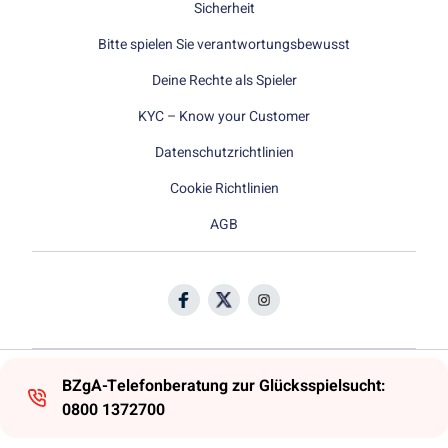
Sicherheit
Bitte spielen Sie verantwortungsbewusst
Deine Rechte als Spieler
KYC – Know your Customer
Datenschutzrichtlinien
Cookie Richtlinien
AGB
BZgA-Telefonberatung zur Glücksspielsucht:
0800 1372700