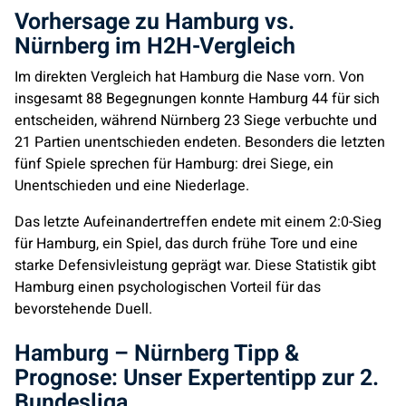
Vorhersage zu Hamburg vs.
Nürnberg im H2H-Vergleich
Im direkten Vergleich hat Hamburg die Nase vorn. Von
insgesamt 88 Begegnungen konnte Hamburg 44 für sich
entscheiden, während Nürnberg 23 Siege verbuchte und
21 Partien unentschieden endeten. Besonders die letzten
fünf Spiele sprechen für Hamburg: drei Siege, ein
Unentschieden und eine Niederlage.
Das letzte Aufeinandertreffen endete mit einem 2:0-Sieg
für Hamburg, ein Spiel, das durch frühe Tore und eine
starke Defensivleistung geprägt war. Diese Statistik gibt
Hamburg einen psychologischen Vorteil für das
bevorstehende Duell.
Hamburg – Nürnberg Tipp &
Prognose: Unser Expertentipp zur 2.
Bundesliga