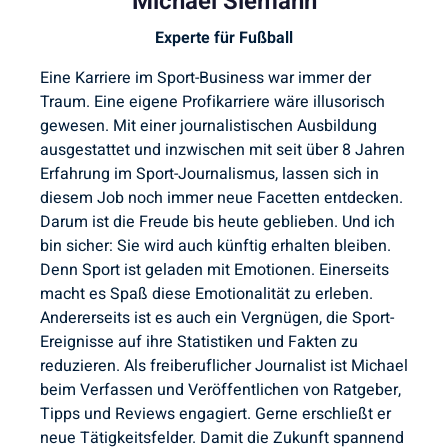
Michael Siemann
Experte für Fußball
Eine Karriere im Sport-Business war immer der
Traum. Eine eigene Profikarriere wäre illusorisch
gewesen. Mit einer journalistischen Ausbildung
ausgestattet und inzwischen mit seit über 8 Jahren
Erfahrung im Sport-Journalismus, lassen sich in
diesem Job noch immer neue Facetten entdecken.
Darum ist die Freude bis heute geblieben. Und ich
bin sicher: Sie wird auch künftig erhalten bleiben.
Denn Sport ist geladen mit Emotionen. Einerseits
macht es Spaß diese Emotionalität zu erleben.
Andererseits ist es auch ein Vergnügen, die Sport-
Ereignisse auf ihre Statistiken und Fakten zu
reduzieren. Als freiberuflicher Journalist ist Michael
beim Verfassen und Veröffentlichen von Ratgeber,
Tipps und Reviews engagiert. Gerne erschließt er
neue Tätigkeitsfelder. Damit die Zukunft spannend