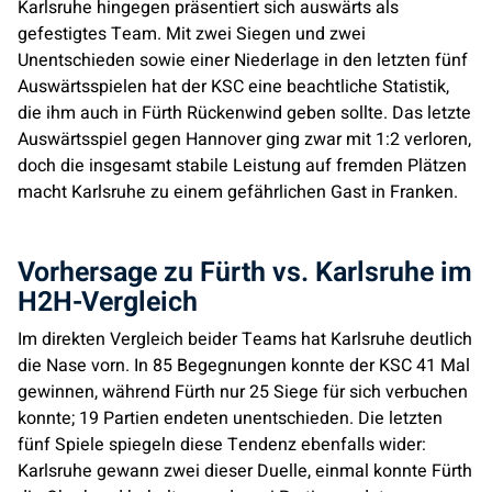
Karlsruhe hingegen präsentiert sich auswärts als
gefestigtes Team. Mit zwei Siegen und zwei
Unentschieden sowie einer Niederlage in den letzten fünf
Auswärtsspielen hat der KSC eine beachtliche Statistik,
die ihm auch in Fürth Rückenwind geben sollte. Das letzte
Auswärtsspiel gegen Hannover ging zwar mit 1:2 verloren,
doch die insgesamt stabile Leistung auf fremden Plätzen
macht Karlsruhe zu einem gefährlichen Gast in Franken.
Vorhersage zu Fürth vs. Karlsruhe im
H2H-Vergleich
Im direkten Vergleich beider Teams hat Karlsruhe deutlich
die Nase vorn. In 85 Begegnungen konnte der KSC 41 Mal
gewinnen, während Fürth nur 25 Siege für sich verbuchen
konnte; 19 Partien endeten unentschieden. Die letzten
fünf Spiele spiegeln diese Tendenz ebenfalls wider:
Karlsruhe gewann zwei dieser Duelle, einmal konnte Fürth