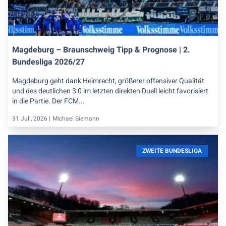
Magdeburg – Braunschweig Tipp & Prognose | 2.
Bundesliga 2026/27
Magdeburg geht dank Heimrecht, größerer offensiver Qualität
und des deutlichen 3:0 im letzten direkten Duell leicht favorisiert
in die Partie. Der FCM...
31 Juli, 2026 |
Michael Siemann
ZWEITE BUNDESLIGA