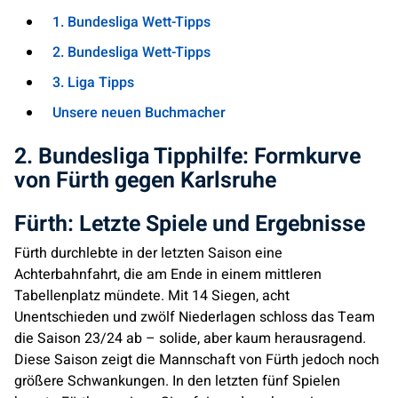
1. Bundesliga Wett-Tipps
2. Bundesliga Wett-Tipps
3. Liga Tipps
Unsere neuen Buchmacher
2. Bundesliga Tipphilfe: Formkurve
von Fürth gegen Karlsruhe
Fürth: Letzte Spiele und Ergebnisse
Fürth durchlebte in der letzten Saison eine
Achterbahnfahrt, die am Ende in einem mittleren
Tabellenplatz mündete. Mit 14 Siegen, acht
Unentschieden und zwölf Niederlagen schloss das Team
die Saison 23/24 ab – solide, aber kaum herausragend.
Diese Saison zeigt die Mannschaft von Fürth jedoch noch
größere Schwankungen. In den letzten fünf Spielen