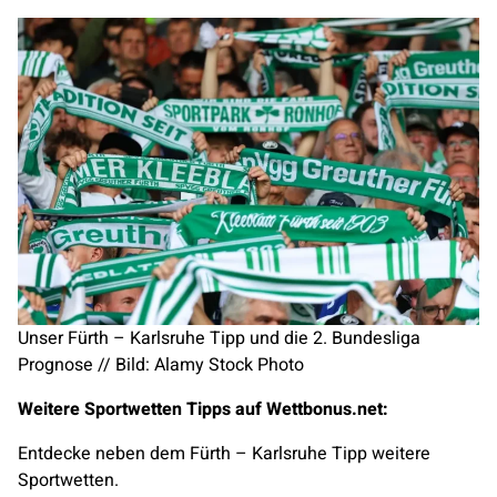
Unser Fürth – Karlsruhe Tipp und die 2. Bundesliga
Prognose // Bild: Alamy Stock Photo
Weitere Sportwetten Tipps auf Wettbonus.net:
Entdecke neben dem Fürth – Karlsruhe Tipp weitere
Sportwetten.