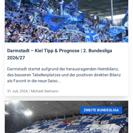
Darmstadt – Kiel Tipp & Prognose | 2. Bundesliga
2026/27
Darmstadt startet aufgrund der herausragenden Heimbilanz,
des besseren Tabellenplatzes und der positiven direkten Bilanz
als Favorit in die neue Saiso...
31 Juli, 2026 |
Michael Siemann
ZWEITE BUNDESLIGA