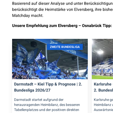
Basierend auf dieser Analyse und unter Berücksichtigu
berücksichtigt die Heimstärke von Elversberg, ihre bish
Matchday macht.
Unsere Empfehlung zum Elversberg – Osnabrück Tipp:
ZWEITE BUNDESLIGA
Darmstadt – Kiel Tipp & Prognose | 2.
Karlsruhe 
Bundesliga 2026/27
2. Bundes
Darmstadt startet aufgrund der
Karlsruhe g
herausragenden Heimbilanz, des besseren
Heimbilanz 
Tabellenplatzes und der positiven direkten
Auswärtsnied