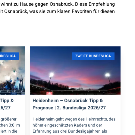
g gewinnt zu Hause gegen Osnabrück. Diese Empfehlung
mit Osnabrück, was sie zum klaren Favoriten für diesen
NDESLIGA
ZWEITE BUNDESLIGA
Tipp &
Heidenheim – Osnabrück Tipp &
26/27
Prognose | 2. Bundesliga 2026/27
 größerer
Heidenheim geht wegen des Heimrechts, des
chen 3:0 im
höher eingeschätzten Kaders und der
iert in die
Erfahrung aus drei Bundesligajahren als