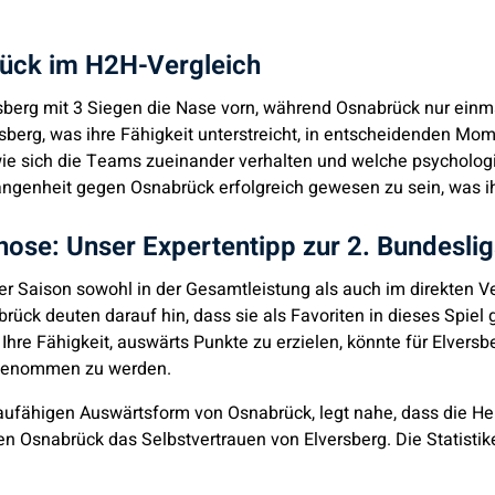
rück im H2H-Vergleich
sberg mit 3 Siegen die Nase vorn, während Osnabrück nur einm
sberg, was ihre Fähigkeit unterstreicht, in entscheidenden Mom
r, wie sich die Teams zueinander verhalten und welche psycholo
rgangenheit gegen Osnabrück erfolgreich gewesen zu sein, was 
ose: Unser Expertentipp zur 2. Bundesli
er Saison sowohl in der Gesamtleistung als auch im direkten Ve
rück deuten darauf hin, dass sie als Favoriten in dieses Spie
 Ihre Fähigkeit, auswärts Punkte zu erzielen, könnte für Elvers
hrgenommen zu werden.
aufähigen Auswärtsform von Osnabrück, legt nahe, dass die He
gen Osnabrück das Selbstvertrauen von Elversberg. Die Statisti