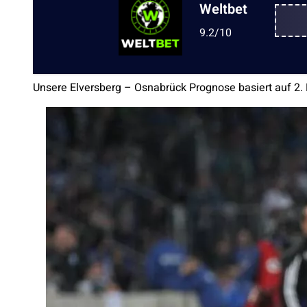
Weltbet
9.2/10
Unsere Elversberg – Osnabrück Prognose basiert auf 2. 