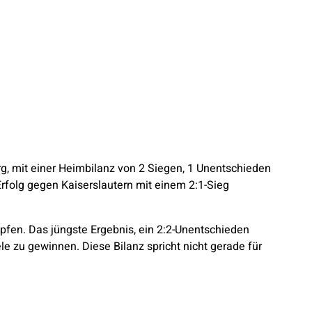
rg, mit einer Heimbilanz von 2 Siegen, 1 Unentschieden
rfolg gegen Kaiserslautern mit einem 2:1-Sieg
pfen. Das jüngste Ergebnis, ein 2:2-Unentschieden
e zu gewinnen. Diese Bilanz spricht nicht gerade für