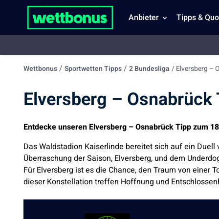
Anbieter
Tipps & Quo
/
/
Wettbonus
Sportwetten Tipps
2 Bundesliga
/
Elversberg – 
Elversberg – Osnabrück 
Entdecke unseren Elversberg – Osnabrück Tipp zum 18
Das Waldstadion Kaiserlinde bereitet sich auf ein Duell
Überraschung der Saison, Elversberg, und dem Underdog O
Für Elversberg ist es die Chance, den Traum von einer 
dieser Konstellation treffen Hoffnung und Entschlossenh