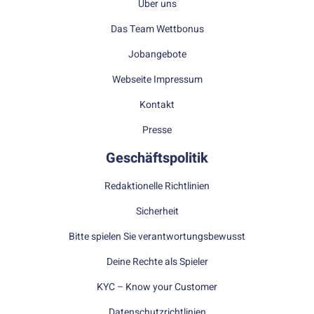
Über uns
Das Team Wettbonus
Jobangebote
Webseite Impressum
Kontakt
Presse
Geschäftspolitik
Redaktionelle Richtlinien
Sicherheit
Bitte spielen Sie verantwortungsbewusst
Deine Rechte als Spieler
KYC – Know your Customer
Datenschutzrichtlinien