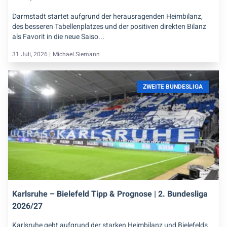
Darmstadt startet aufgrund der herausragenden Heimbilanz,
des besseren Tabellenplatzes und der positiven direkten Bilanz
als Favorit in die neue Saiso...
31 Juli, 2026 |
Michael Siemann
ZWEITE BUNDESLIGA
Karlsruhe – Bielefeld Tipp & Prognose | 2. Bundesliga
2026/27
Karlsruhe geht aufgrund der starken Heimbilanz und Bielefelds