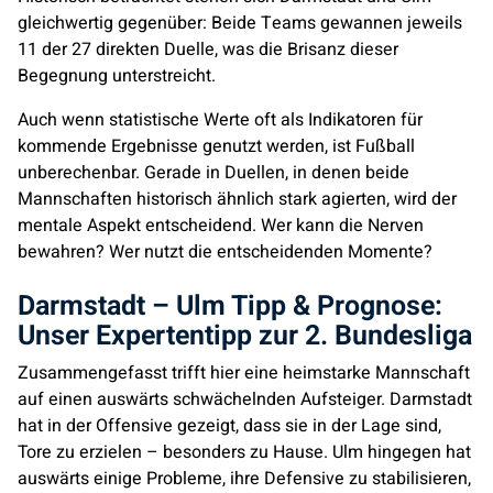
gleichwertig gegenüber: Beide Teams gewannen jeweils
11 der 27 direkten Duelle, was die Brisanz dieser
Begegnung unterstreicht.
Auch wenn statistische Werte oft als Indikatoren für
kommende Ergebnisse genutzt werden, ist Fußball
unberechenbar. Gerade in Duellen, in denen beide
Mannschaften historisch ähnlich stark agierten, wird der
mentale Aspekt entscheidend. Wer kann die Nerven
bewahren? Wer nutzt die entscheidenden Momente?
Darmstadt – Ulm Tipp & Prognose:
Unser Expertentipp zur 2. Bundesliga
Zusammengefasst trifft hier eine heimstarke Mannschaft
auf einen auswärts schwächelnden Aufsteiger. Darmstadt
hat in der Offensive gezeigt, dass sie in der Lage sind,
Tore zu erzielen – besonders zu Hause. Ulm hingegen hat
auswärts einige Probleme, ihre Defensive zu stabilisieren,