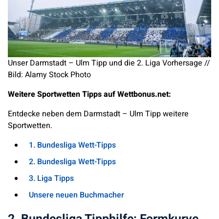
Unser Darmstadt – Ulm Tipp und die 2. Liga Vorhersage //
Bild: Alamy Stock Photo
Weitere Sportwetten Tipps auf Wettbonus.net:
Entdecke neben dem Darmstadt – Ulm Tipp weitere
Sportwetten.
1. Bundesliga Wett-Tipps
2. Bundesliga Wett-Tipps
3. Liga Tipps
Unsere neuen Buchmacher