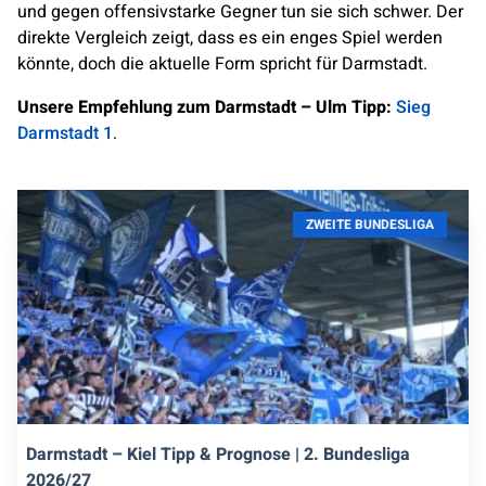
und gegen offensivstarke Gegner tun sie sich schwer. Der
direkte Vergleich zeigt, dass es ein enges Spiel werden
könnte, doch die aktuelle Form spricht für Darmstadt.
Unsere Empfehlung zum Darmstadt – Ulm Tipp:
Sieg
Darmstadt 1
.
ZWEITE BUNDESLIGA
Darmstadt – Kiel Tipp & Prognose | 2. Bundesliga
2026/27