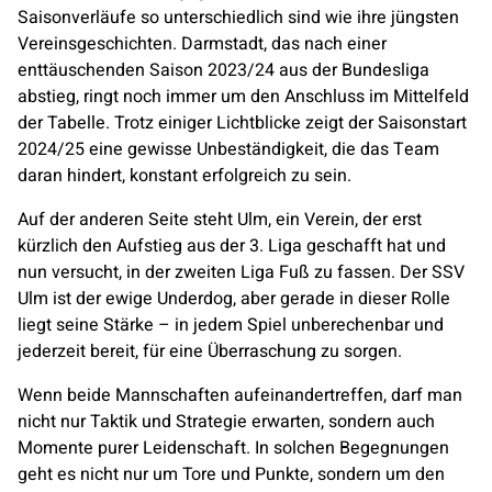
Saisonverläufe so unterschiedlich sind wie ihre jüngsten
Vereinsgeschichten. Darmstadt, das nach einer
enttäuschenden Saison 2023/24 aus der Bundesliga
abstieg, ringt noch immer um den Anschluss im Mittelfeld
der Tabelle. Trotz einiger Lichtblicke zeigt der Saisonstart
2024/25 eine gewisse Unbeständigkeit, die das Team
daran hindert, konstant erfolgreich zu sein.
Auf der anderen Seite steht Ulm, ein Verein, der erst
kürzlich den Aufstieg aus der 3. Liga geschafft hat und
nun versucht, in der zweiten Liga Fuß zu fassen. Der SSV
Ulm ist der ewige Underdog, aber gerade in dieser Rolle
liegt seine Stärke – in jedem Spiel unberechenbar und
jederzeit bereit, für eine Überraschung zu sorgen.
Wenn beide Mannschaften aufeinandertreffen, darf man
nicht nur Taktik und Strategie erwarten, sondern auch
Momente purer Leidenschaft. In solchen Begegnungen
geht es nicht nur um Tore und Punkte, sondern um den