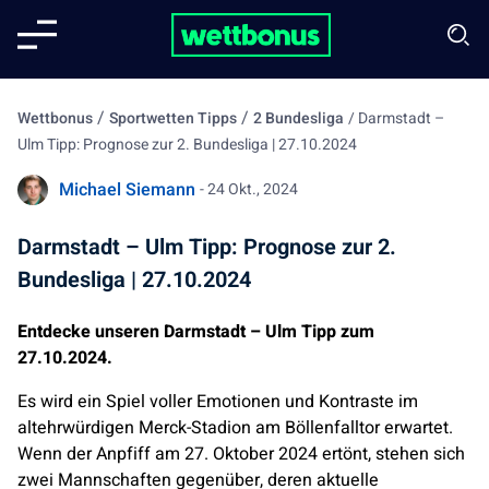
/
/
Wettbonus
Sportwetten Tipps
2 Bundesliga
/
Darmstadt –
Ulm Tipp: Prognose zur 2. Bundesliga | 27.10.2024
Michael Siemann
- 24 Okt., 2024
Darmstadt – Ulm Tipp: Prognose zur 2.
Bundesliga | 27.10.2024
Entdecke unseren Darmstadt – Ulm Tipp zum
27.10.2024.
Es wird ein Spiel voller Emotionen und Kontraste im
altehrwürdigen Merck-Stadion am Böllenfalltor erwartet.
Wenn der Anpfiff am 27. Oktober 2024 ertönt, stehen sich
zwei Mannschaften gegenüber, deren aktuelle