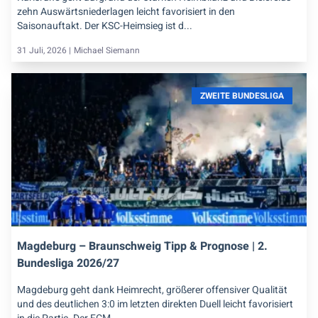
zehn Auswärtsniederlagen leicht favorisiert in den
Saisonauftakt. Der KSC-Heimsieg ist d...
31 Juli, 2026 |
Michael Siemann
ZWEITE BUNDESLIGA
Magdeburg – Braunschweig Tipp & Prognose | 2.
Bundesliga 2026/27
Magdeburg geht dank Heimrecht, größerer offensiver Qualität
und des deutlichen 3:0 im letzten direkten Duell leicht favorisiert