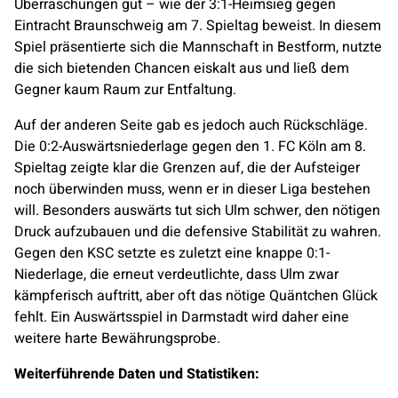
Überraschungen gut – wie der 3:1-Heimsieg gegen
Eintracht Braunschweig am 7. Spieltag beweist. In diesem
Spiel präsentierte sich die Mannschaft in Bestform, nutzte
die sich bietenden Chancen eiskalt aus und ließ dem
Gegner kaum Raum zur Entfaltung.
Auf der anderen Seite gab es jedoch auch Rückschläge.
Die 0:2-Auswärtsniederlage gegen den 1. FC Köln am 8.
Spieltag zeigte klar die Grenzen auf, die der Aufsteiger
noch überwinden muss, wenn er in dieser Liga bestehen
will. Besonders auswärts tut sich Ulm schwer, den nötigen
Druck aufzubauen und die defensive Stabilität zu wahren.
Gegen den KSC setzte es zuletzt eine knappe 0:1-
Niederlage, die erneut verdeutlichte, dass Ulm zwar
kämpferisch auftritt, aber oft das nötige Quäntchen Glück
fehlt. Ein Auswärtsspiel in Darmstadt wird daher eine
weitere harte Bewährungsprobe.
Weiterführende Daten und Statistiken: