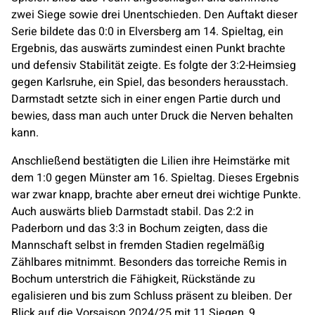
zwei Siege sowie drei Unentschieden. Den Auftakt dieser
Serie bildete das 0:0 in Elversberg am 14. Spieltag, ein
Ergebnis, das auswärts zumindest einen Punkt brachte
und defensiv Stabilität zeigte. Es folgte der 3:2-Heimsieg
gegen Karlsruhe, ein Spiel, das besonders herausstach.
Darmstadt setzte sich in einer engen Partie durch und
bewies, dass man auch unter Druck die Nerven behalten
kann.
Anschließend bestätigten die Lilien ihre Heimstärke mit
dem 1:0 gegen Münster am 16. Spieltag. Dieses Ergebnis
war zwar knapp, brachte aber erneut drei wichtige Punkte.
Auch auswärts blieb Darmstadt stabil. Das 2:2 in
Paderborn und das 3:3 in Bochum zeigten, dass die
Mannschaft selbst in fremden Stadien regelmäßig
Zählbares mitnimmt. Besonders das torreiche Remis in
Bochum unterstrich die Fähigkeit, Rückstände zu
egalisieren und bis zum Schluss präsent zu bleiben. Der
Blick auf die Vorsaison 2024/25 mit 11 Siegen, 9