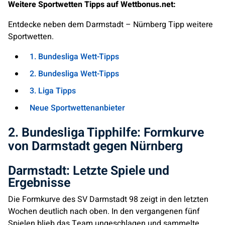
Weitere Sportwetten Tipps auf Wettbonus.net:
Entdecke neben dem Darmstadt – Nürnberg Tipp weitere
Sportwetten.
1. Bundesliga Wett-Tipps
2. Bundesliga Wett-Tipps
3. Liga Tipps
Neue Sportwettenanbieter
2. Bundesliga Tipphilfe: Formkurve
von Darmstadt gegen Nürnberg
Darmstadt: Letzte Spiele und
Ergebnisse
Die Formkurve des SV Darmstadt 98 zeigt in den letzten
Wochen deutlich nach oben. In den vergangenen fünf
Spielen blieb das Team ungeschlagen und sammelte