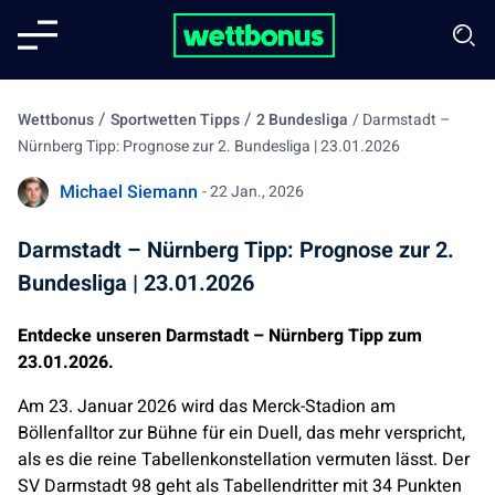
/
/
Wettbonus
Sportwetten Tipps
2 Bundesliga
/
Darmstadt –
Nürnberg Tipp: Prognose zur 2. Bundesliga | 23.01.2026
Michael Siemann
- 22 Jan., 2026
Darmstadt – Nürnberg Tipp: Prognose zur 2.
Bundesliga | 23.01.2026
Entdecke unseren Darmstadt – Nürnberg Tipp zum
23.01.2026.
Am 23. Januar 2026 wird das Merck-Stadion am
Böllenfalltor zur Bühne für ein Duell, das mehr verspricht,
als es die reine Tabellenkonstellation vermuten lässt. Der
SV Darmstadt 98 geht als Tabellendritter mit 34 Punkten