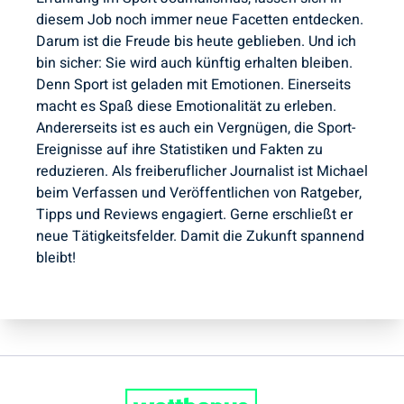
diesem Job noch immer neue Facetten entdecken.
Darum ist die Freude bis heute geblieben. Und ich
bin sicher: Sie wird auch künftig erhalten bleiben.
Denn Sport ist geladen mit Emotionen. Einerseits
macht es Spaß diese Emotionalität zu erleben.
Andererseits ist es auch ein Vergnügen, die Sport-
Ereignisse auf ihre Statistiken und Fakten zu
reduzieren. Als freiberuflicher Journalist ist Michael
beim Verfassen und Veröffentlichen von Ratgeber,
Tipps und Reviews engagiert. Gerne erschließt er
neue Tätigkeitsfelder. Damit die Zukunft spannend
bleibt!