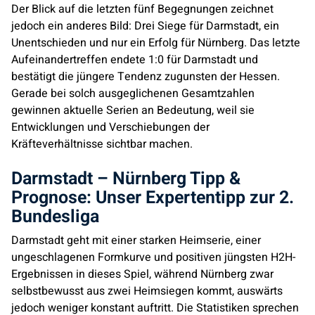
Der Blick auf die letzten fünf Begegnungen zeichnet
jedoch ein anderes Bild: Drei Siege für Darmstadt, ein
Unentschieden und nur ein Erfolg für Nürnberg. Das letzte
Aufeinandertreffen endete 1:0 für Darmstadt und
bestätigt die jüngere Tendenz zugunsten der Hessen.
Gerade bei solch ausgeglichenen Gesamtzahlen
gewinnen aktuelle Serien an Bedeutung, weil sie
Entwicklungen und Verschiebungen der
Kräfteverhältnisse sichtbar machen.
Darmstadt – Nürnberg Tipp &
Prognose: Unser Expertentipp zur 2.
Bundesliga
Darmstadt geht mit einer starken Heimserie, einer
ungeschlagenen Formkurve und positiven jüngsten H2H-
Ergebnissen in dieses Spiel, während Nürnberg zwar
selbstbewusst aus zwei Heimsiegen kommt, auswärts
jedoch weniger konstant auftritt. Die Statistiken sprechen