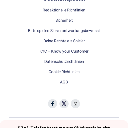
Redaktionelle Richtlinien
Sicherheit
Bitte spielen Sie verantwortungsbewusst
Deine Rechte als Spieler
KYC – Know your Customer
Datenschutzrichtlinien
Cookie Richtlinien
AGB