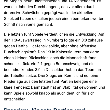
elf Siegen, neun Unentschieden und 14 Niederlagen. Es
war ein Jahr des Durchhängens, das vor allem durch
defensive Schwächen geprägt war. In der aktuellen
Spielzeit haben die Lilien jedoch einen bemerkenswerten
Schritt nach vorne gemacht.
Die letzten fünf Spiele verdeutlichen die Entwicklung. Auf
den 1:0-Auswärtssieg in Nürnberg folgte ein 0:0 zuhause
gegen Hertha – defensiv solide, aber ohne offensive
Durchschlagskraft. Das 1:3 in Kaiserslautern markierte
einen kleinen Rückschlag, doch die Mannschaft fand
schnell zurück: ein 2:1 gegen Braunschweig und ein
beeindruckendes 3:0 in Düsseldorf hoben das Team an
die Tabellenspitze. Drei Siege, ein Remis und nur eine
Niederlage aus den letzten fünf Partien belegen eine
klare Tendenz: Darmstadt hat an Stabilität gewonnen und
kann Spiele sowohl knapp als auch deutlich für sich
entscheiden.