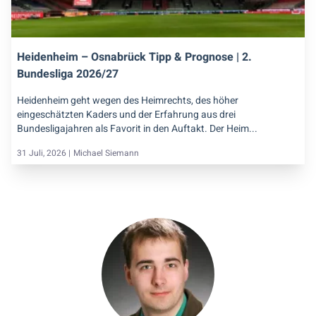
Heidenheim – Osnabrück Tipp & Prognose | 2.
Bundesliga 2026/27
Heidenheim geht wegen des Heimrechts, des höher
eingeschätzten Kaders und der Erfahrung aus drei
Bundesligajahren als Favorit in den Auftakt. Der Heim...
31 Juli, 2026 |
Michael Siemann