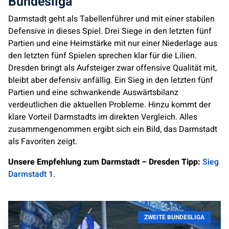
Bundesliga
Darmstadt geht als Tabellenführer und mit einer stabilen
Defensive in dieses Spiel. Drei Siege in den letzten fünf
Partien und eine Heimstärke mit nur einer Niederlage aus
den letzten fünf Spielen sprechen klar für die Lilien.
Dresden bringt als Aufsteiger zwar offensive Qualität mit,
bleibt aber defensiv anfällig. Ein Sieg in den letzten fünf
Partien und eine schwankende Auswärtsbilanz
verdeutlichen die aktuellen Probleme. Hinzu kommt der
klare Vorteil Darmstadts im direkten Vergleich. Alles
zusammengenommen ergibt sich ein Bild, das Darmstadt
als Favoriten zeigt.
Unsere Empfehlung zum Darmstadt – Dresden Tipp:
Sieg
Darmstadt 1
.
ZWEITE BUNDESLIGA