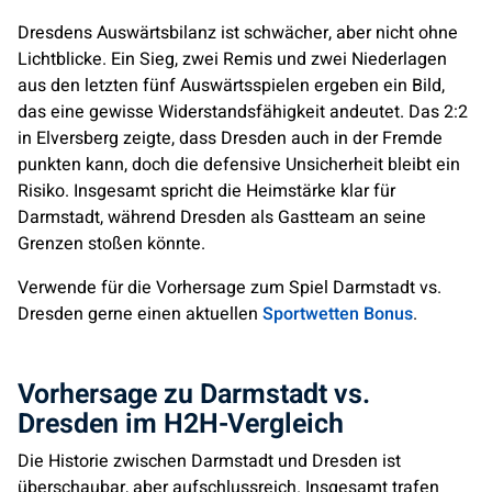
Dresdens Auswärtsbilanz ist schwächer, aber nicht ohne
Lichtblicke. Ein Sieg, zwei Remis und zwei Niederlagen
aus den letzten fünf Auswärtsspielen ergeben ein Bild,
das eine gewisse Widerstandsfähigkeit andeutet. Das 2:2
in Elversberg zeigte, dass Dresden auch in der Fremde
punkten kann, doch die defensive Unsicherheit bleibt ein
Risiko. Insgesamt spricht die Heimstärke klar für
Darmstadt, während Dresden als Gastteam an seine
Grenzen stoßen könnte.
Verwende für die Vorhersage zum Spiel Darmstadt vs.
Dresden gerne einen aktuellen
Sportwetten Bonus
.
Vorhersage zu Darmstadt vs.
Dresden im H2H-Vergleich
Die Historie zwischen Darmstadt und Dresden ist
überschaubar, aber aufschlussreich. Insgesamt trafen