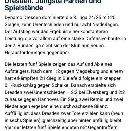
Dresden: Jüngste Partien und
Spielstände
Dynamo Dresden dominierte die 3. Liga 24/25 mit 20
Siegen, zehn Unentschieden und nur acht Niederlagen.
Der Aufstieg war das Ergebnis einer konstanteren
Leistung, die vor allem auf eine starke Defensive baute. In
der 2. Bundesliga sieht sich der Klub nun neuen
Herausforderungen gegenüber.
Die letzten fünf Spiele zeigen das Auf und Ab eines
Aufsteigers. Nach dem 1:2 gegen Magdeburg und einem
hart erkämpften 2:1-Sieg in Bielefeld folgte ein knapper
0:1-Rückschlag gegen Schalke. Danach erspielte sich
Dresden zwei Unentschieden – 2:2 bei Elversberg und 2:2
zuhause gegen Hannover. Ein Sieg, zwei Remis und zwei
Niederlagen ergeben eine durchwachsene Bilanz.
Auffällig ist, dass Dresden zwar Tore erzielen kann (neun
in sechs Spielen), gleichzeitig aber hinten anfällig bleibt.
Vier der letzten fünf Spiele endeten mit Gegentreffern,