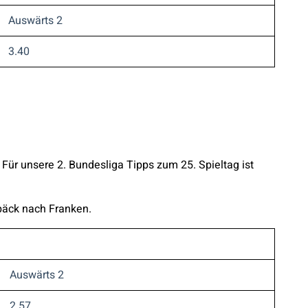
Auswärts 2
3.40
 Für unsere 2. Bundesliga Tipps zum 25. Spieltag ist
äck nach Franken.
Auswärts 2
2.57