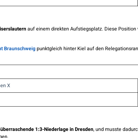
aiserslautern
auf einem direkten Aufstiegsplatz. Diese Position
ht Braunschweig
punktgleich hinter Kiel auf den Relegationsra
den X
e
überraschende 1:3-Niederlage in Dresden
, und musste dadurc
gen.