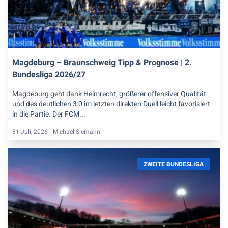
Magdeburg – Braunschweig Tipp & Prognose | 2.
Bundesliga 2026/27
Magdeburg geht dank Heimrecht, größerer offensiver Qualität
und des deutlichen 3:0 im letzten direkten Duell leicht favorisiert
in die Partie. Der FCM...
31 Juli, 2026 |
Michael Siemann
ZWEITE BUNDESLIGA