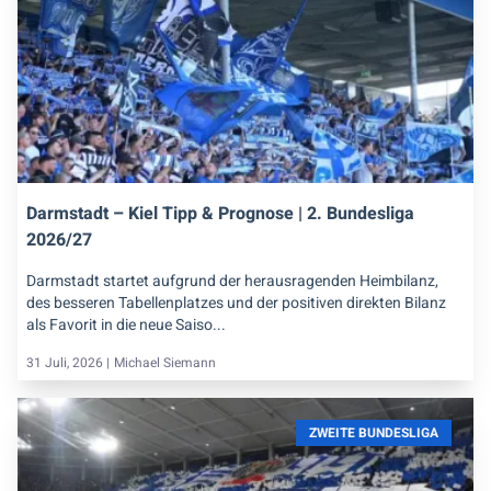
Darmstadt – Kiel Tipp & Prognose | 2. Bundesliga
2026/27
Darmstadt startet aufgrund der herausragenden Heimbilanz,
des besseren Tabellenplatzes und der positiven direkten Bilanz
als Favorit in die neue Saiso...
31 Juli, 2026 |
Michael Siemann
ZWEITE BUNDESLIGA