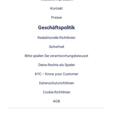
Kontakt
Presse
Geschäftspolitik
Redaktionelle Richtlinien
Sicherheit
Bitte spielen Sie verantwortungsbewusst
Deine Rechte als Spieler
KYC – Know your Customer
Datenschutzrichtlinien
Cookie Richtlinien
AGB