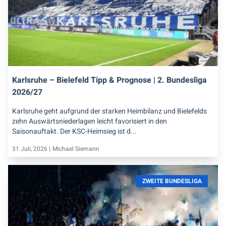
Karlsruhe – Bielefeld Tipp & Prognose | 2. Bundesliga
2026/27
Karlsruhe geht aufgrund der starken Heimbilanz und Bielefelds
zehn Auswärtsniederlagen leicht favorisiert in den
Saisonauftakt. Der KSC-Heimsieg ist d...
31 Juli, 2026 |
Michael Siemann
ZWEITE BUNDESLIGA