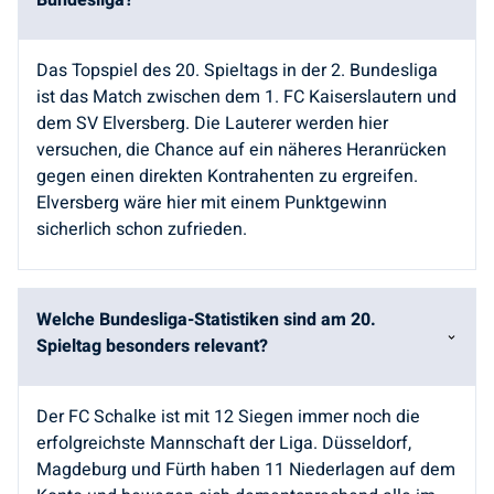
Das Topspiel des 20. Spieltags in der 2. Bundesliga
ist das Match zwischen dem 1. FC Kaiserslautern und
dem SV Elversberg. Die Lauterer werden hier
versuchen, die Chance auf ein näheres Heranrücken
gegen einen direkten Kontrahenten zu ergreifen.
Elversberg wäre hier mit einem Punktgewinn
sicherlich schon zufrieden.
Welche Bundesliga-Statistiken sind am 20.
Spieltag besonders relevant?
Der FC Schalke ist mit 12 Siegen immer noch die
erfolgreichste Mannschaft der Liga. Düsseldorf,
Magdeburg und Fürth haben 11 Niederlagen auf dem