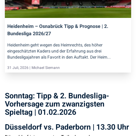
Heidenheim – Osnabrück Tipp & Prognose | 2.
Bundesliga 2026/27
Heidenheim geht wegen des Heimrechts, des höher
eingeschätzten Kaders und der Erfahrung aus drei
Bundesligajahren als Favorit in den Auftakt. Der Heim...
31 Juli, 2026 |
Michael Siemann
Sonntag: Tipp & 2. Bundesliga-
Vorhersage zum zwanzigsten
Spieltag | 01.02.2026
Düsseldorf vs. Paderborn | 13.30 Uhr