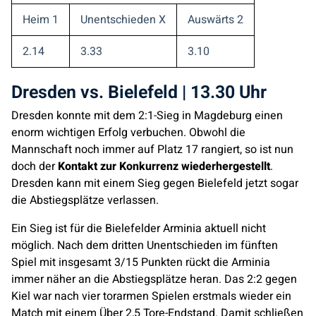
Heim 1
Unentschieden X
Auswärts 2
2.14
3.33
3.10
Dresden vs. Bielefeld | 13.30 Uhr
Dresden konnte mit dem 2:1-Sieg in Magdeburg einen
enorm wichtigen Erfolg verbuchen. Obwohl die
Mannschaft noch immer auf Platz 17 rangiert, so ist nun
doch der
Kontakt zur Konkurrenz wiederhergestellt
.
Dresden kann mit einem Sieg gegen Bielefeld jetzt sogar
die Abstiegsplätze verlassen.
Ein Sieg ist für die Bielefelder Arminia aktuell nicht
möglich. Nach dem dritten Unentschieden im fünften
Spiel mit insgesamt 3/15 Punkten rückt die Arminia
immer näher an die Abstiegsplätze heran. Das 2:2 gegen
Kiel war nach vier torarmen Spielen erstmals wieder ein
Match mit einem Über 2,5 Tore-Endstand. Damit schließen