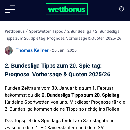
/
/
Wettbonus
Sportwetten Tipps
2 Bundesliga
/
2. Bundesliga
Tipps zum 20. Spieltag: Prognose, Vorhersage & Quoten 2025/26
Thomas Kellner
- 26 Jan., 2026
2. Bundesliga Tipps zum 20. Spieltag:
Prognose, Vorhersage & Quoten 2025/26
Für den Zeitraum vom 30. Januar bis zum 1. Februar
bekommst du die
2. Bundesliga Tipps zum 20. Spieltag
für deine Sportwetten von uns. Mit dieser Prognose für die
2. Bundesliga kommen deine Tipps so richtig ins Rollen.
Das Topspiel des Spieltags findet am Samstagabend
zwischen dem 1. FC Kaiserslautern und dem SV