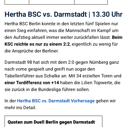
Hertha BSC vs. Darmstadt | 13.30 Uhr
Hertha BSC Berlin konnte in den letzten fünf Spielen nur
einen Sieg einfahren, was die Mannschaft im Kampf um
den Aufstieg aktuell immer weiter zurückfallen lässt.
Beim
KSC reichte es nur zu einem 2:2
, eigentlich zu wenig für
die Ansprüche der Berliner.
Darmstadt 98 hat sich mit dem 2:0 gegen Nürnberg ganz
nach vorne gespielt und greift nun sogar den
Tabellenführer aus Schalke an. Mit 34 erzielten Toren und
einer Tordifferenz von +14
haben die Lilien Topwerte, die
sie zurück in die Bundesliga führen sollen.
In der
Hertha BSC vs. Darmstadt Vorhersage
gehen wir
mehr ins Detail.
Quoten zum Duell Berlin gegen Darmstadt