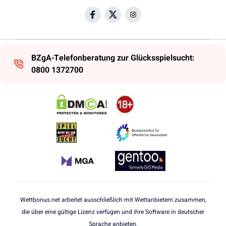
BZgA-Telefonberatung zur Glücksspielsucht:
0800 1372700
Wettbonus.net arbeitet ausschließlich mit Wettanbietern zusammen,
die über eine gültige Lizenz verfügen und ihre Software in deutscher
Sprache anbieten.