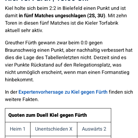
Kiel holte sich beim 2:2 in Bielefeld einen Punkt und ist
damit
in fünf Matches ungeschlagen (2S, 3U)
. Mit zehn
Toren in diesen fünf Matches ist die Kieler Torfabrik
aktuell sehr aktiv.
Greuther Fürth gewann zwar beim 0:0 gegen
Braunschweig einen Punkt, aber nachhaltig verbessert hat
dies die Lage des Tabellenletzten nicht. Derzeit sind es
vier Punkte Rückstand auf den Relegationsplatz, was
nicht unmöglich erscheint, wenn man einen Formanstieg
hinbekommt.
In der
Expertenvorhersage zu Kiel gegen Fürth
finden sich
weitere Fakten.
Quoten zum Duell Kiel gegen Fürth
Heim 1
Unentschieden X
Auswärts 2