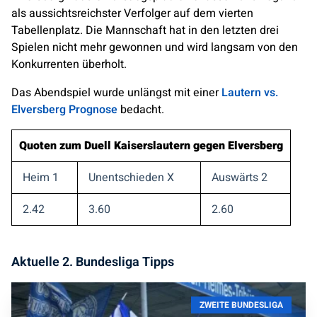
als aussichtsreichster Verfolger auf dem vierten
Tabellenplatz. Die Mannschaft hat in den letzten drei
Spielen nicht mehr gewonnen und wird langsam von den
Konkurrenten überholt.
Das Abendspiel wurde unlängst mit einer
Lautern vs.
Elversberg Prognose
bedacht.
Quoten zum Duell Kaiserslautern gegen Elversberg
Heim 1
Unentschieden X
Auswärts 2
2.42
3.60
2.60
Aktuelle 2. Bundesliga Tipps
ZWEITE BUNDESLIGA