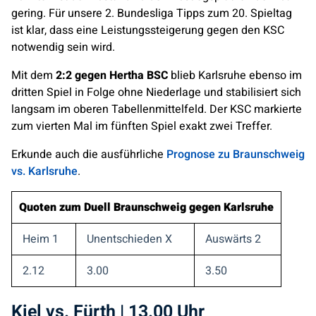
gering. Für unsere 2. Bundesliga Tipps zum 20. Spieltag
ist klar, dass eine Leistungssteigerung gegen den KSC
notwendig sein wird.
Mit dem
2:2 gegen Hertha BSC
blieb Karlsruhe ebenso im
dritten Spiel in Folge ohne Niederlage und stabilisiert sich
langsam im oberen Tabellenmittelfeld. Der KSC markierte
zum vierten Mal im fünften Spiel exakt zwei Treffer.
Erkunde auch die ausführliche
Prognose zu Braunschweig
vs. Karlsruhe
.
Quoten zum Duell Braunschweig gegen Karlsruhe
Heim 1
Unentschieden X
Auswärts 2
2.12
3.00
3.50
Kiel vs. Fürth | 13.00 Uhr