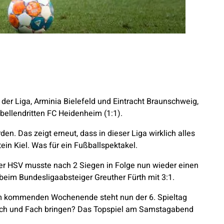
er Liga, Arminia Bielefeld und Eintracht Braunschweig,
ellendritten FC Heidenheim (1:1).
n. Das zeigt erneut, dass in dieser Liga wirklich alles
in Kiel. Was für ein Fußballspektakel.
Der HSV musste nach 2 Siegen in Folge nun wieder einen
beim Bundesligaabsteiger Greuther Fürth mit 3:1.
Am kommenden Wochenende steht nun der 6. Spieltag
 Dach und Fach bringen? Das Topspiel am Samstagabend