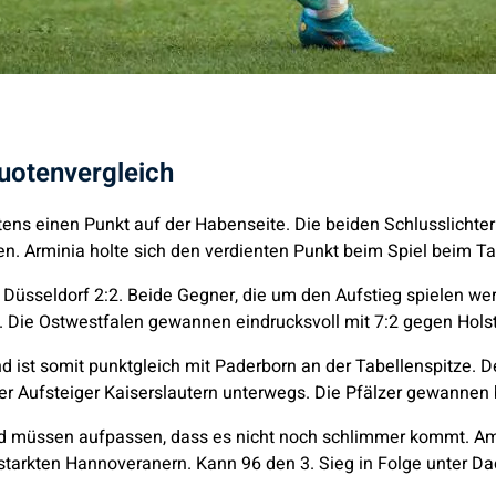
uotenvergleich
s einen Punkt auf der Habenseite. Die beiden Schlusslichter d
. Arminia holte sich den verdienten Punkt beim Spiel beim Tab
üsseldorf 2:2. Beide Gegner, die um den Aufstieg spielen werde
. Die Ostwestfalen gewannen eindrucksvoll mit 7:2 gegen Holste
 ist somit punktgleich mit Paderborn an der Tabellenspitze. 
r Aufsteiger Kaiserslautern unterwegs. Die Pfälzer gewannen 
und müssen aufpassen, dass es nicht noch schlimmer kommt. 
rstarkten Hannoveranern. Kann 96 den 3. Sieg in Folge unter