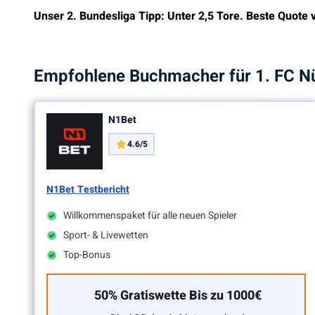
Unser 2. Bundesliga Tipp: Unter 2,5 Tore. Beste Quote 
Empfohlene Buchmacher für 1. FC N
N1Bet
4.6/5
N1Bet Testbericht
Willkommenspaket für alle neuen Spieler
Sport- & Livewetten
Top-Bonus
50% Gratiswette Bis zu 1000€