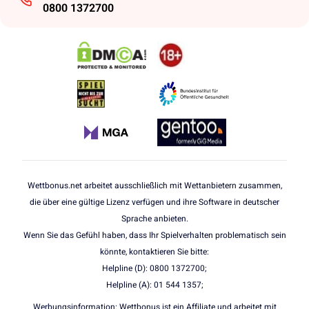
0800 1372700
Wettbonus.net arbeitet ausschließlich mit Wettanbietern zusammen,
die über eine gültige Lizenz verfügen und ihre Software in deutscher
Sprache anbieten.
Wenn Sie das Gefühl haben, dass Ihr Spielverhalten problematisch sein
könnte, kontaktieren Sie bitte:
Helpline (D): 0800 1372700;
Helpline (A): 01 544 1357;
Werbungsinformation: Wettbonus ist ein Affiliate und arbeitet mit