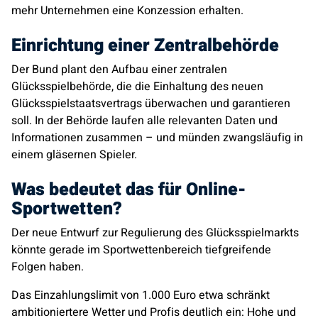
mehr Unternehmen eine Konzession erhalten.
Einrichtung einer Zentralbehörde
Der Bund plant den Aufbau einer zentralen
Glücksspielbehörde, die die Einhaltung des neuen
Glücksspielstaatsvertrags überwachen und garantieren
soll. In der Behörde laufen alle relevanten Daten und
Informationen zusammen – und münden zwangsläufig in
einem gläsernen Spieler.
Was bedeutet das für Online-
Sportwetten?
Der neue Entwurf zur Regulierung des Glücksspielmarkts
könnte gerade im Sportwettenbereich tiefgreifende
Folgen haben.
Das Einzahlungslimit von 1.000 Euro etwa schränkt
ambitioniertere Wetter und Profis deutlich ein: Hohe und