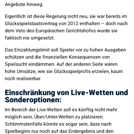
Angebote hinweg.
Eigentlich ist diese Regelung nicht neu, sie war bereits im
Glücksspielstaatsvertrag von 2012 enthalten – doch nach
dem Veto des Europäischen Gerichtshofes wurde sie
faktisch nie umgesetzt.
Das Einzahlungslimit soll Spieler vor zu hohen Ausgaben
schützen und die finanziellen Konsequenzen von
Spielsucht eindämmen. Auf der anderen Seite wären
hohe Umsätze, wie sie Glücksspielprofis erzielen, kaum
noch realisierbar.
Einschränkung von Live-Wetten und
Sonderoptionen:
Im Bereich der Live-Wetten soll es künftig nicht mehr
möglich sein, Über/Unter-Wetten zu platzieren.
Schlimmstenfalls könnte es sogar sein, dass nach
Spielbeginn nur noch auf das Endergebnis und den