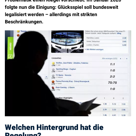
Problematik einen Riegel vorschiebt. Im Januar 2020
folgte nun die Einigung: Glücksspiel soll bundesweit
legalisiert werden – allerdings mit strikten
Beschränkungen.
Welchen Hintergrund hat die
Regelung?