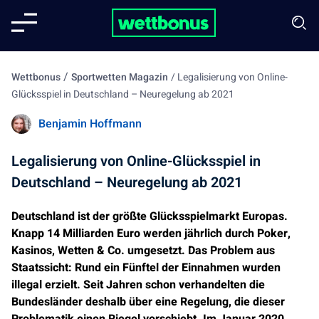
/
Wettbonus
Sportwetten Magazin
/
Legalisierung von Online-
Glücksspiel in Deutschland – Neuregelung ab 2021
Benjamin Hoffmann
Legalisierung von Online-Glücksspiel in
Deutschland – Neuregelung ab 2021
Deutschland ist der größte Glücksspielmarkt Europas.
Knapp 14 Milliarden Euro werden jährlich durch Poker,
Kasinos, Wetten & Co. umgesetzt. Das Problem aus
Staatssicht: Rund ein Fünftel der Einnahmen wurden
illegal erzielt. Seit Jahren schon verhandelten die
Bundesländer deshalb über eine Regelung, die dieser