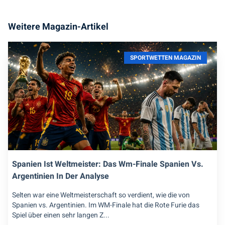
Weitere Magazin-Artikel
SPORTWETTEN MAGAZIN
Spanien Ist Weltmeister: Das Wm-Finale Spanien Vs.
Argentinien In Der Analyse
Selten war eine Weltmeisterschaft so verdient, wie die von
Spanien vs. Argentinien. Im WM-Finale hat die Rote Furie das
Spiel über einen sehr langen Z...