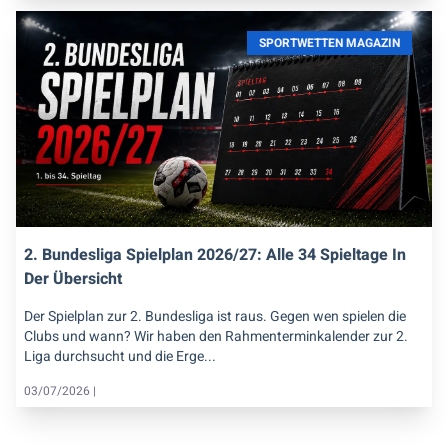
SPORTWETTEN MAGAZIN
2. Bundesliga Spielplan 2026/27: Alle 34 Spieltage In
Der Übersicht
Der Spielplan zur 2. Bundesliga ist raus. Gegen wen spielen die
Clubs und wann? Wir haben den Rahmenterminkalender zur 2.
Liga durchsucht und die Erge...
03/07/2026 |