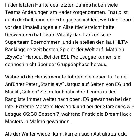
In der letzten Hälfte des letzten Jahres haben viele
Teams Änderungen am Kader vorgenommen.
Fnatic
ist
auch deshalb eine der Erfolgsgeschichten, weil das Team
vor den Umstellungen ein Allzeittief erreicht hatte.
Desweiteren hat
Team Vitality
das französische
Superteam übernommen, und sie stellen den laut HLTV-
Rankings derzeit besten Spieler der Welt auf: Mathieu
„ZywOo“ Herbau. Bei der ESL Pro League kamen sie
dennoch nicht über der Gruppenphase heraus.
Während der Herbstmonate führten die neuen In-Game-
Anführer Peter „Stanislaw“ Jarguz auf Seiten von EG und
Maikil „Golden“ Selim für
Fnatic
ihre Teams in der
Rangliste immer weiter nach oben. EG gewannen bei den
Intel Extreme Masters New York und bei der StarSeries & i-
League CS:GO Season 7, während
Fnatic
die DreamHack
Masters in Malmö gewannen.
Als der Winter wieder kam, kamen auch
Astralis
zurück.