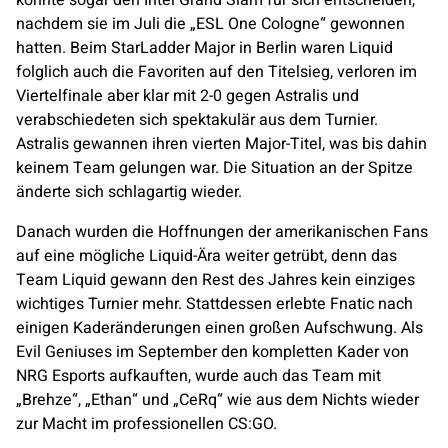
nachdem sie im Juli die „ESL One Cologne“ gewonnen
hatten. Beim StarLadder Major in Berlin waren
Liquid
folglich auch die Favoriten auf den Titelsieg, verloren im
Viertelfinale aber klar mit 2-0 gegen
Astralis
und
verabschiedeten sich spektakulär aus dem Turnier.
Astralis
gewannen ihren vierten Major-Titel, was bis dahin
keinem Team gelungen war. Die Situation an der Spitze
änderte sich schlagartig wieder.
Danach wurden die Hoffnungen der amerikanischen Fans
auf eine mögliche
Liquid
-Ära weiter getrübt, denn das
Team Liquid
gewann den Rest des Jahres kein einziges
wichtiges Turnier mehr. Stattdessen erlebte
Fnatic
nach
einigen Kaderänderungen einen großen Aufschwung. Als
Evil Geniuses
im September den kompletten Kader von
NRG Esports aufkauften, wurde auch das Team mit
„Brehze“, „Ethan“ und „CeRq“ wie aus dem Nichts wieder
zur Macht im professionellen CS:GO.