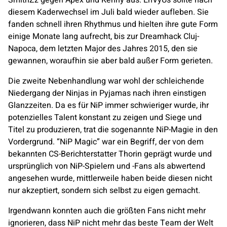
SmithZz gegen Apex und Kenny aus.
EnVyUs
sollte nach
diesem Kaderwechsel im Juli bald wieder aufleben. Sie
fanden schnell ihren Rhythmus und hielten ihre gute Form
einige Monate lang aufrecht, bis zur Dreamhack Cluj-
Napoca, dem letzten Major des Jahres 2015, den sie
gewannen, woraufhin sie aber bald außer Form gerieten.
Die zweite Nebenhandlung war wohl der schleichende
Niedergang der
Ninjas in Pyjamas
nach ihren einstigen
Glanzzeiten. Da es für NiP immer schwieriger wurde, ihr
potenzielles Talent konstant zu zeigen und Siege und
Titel zu produzieren, trat die sogenannte NiP-Magie in den
Vordergrund. “NiP Magic” war ein Begriff, der von dem
bekannten CS-Berichterstatter Thorin geprägt wurde und
ursprünglich von NiP-Spielern und -Fans als abwertend
angesehen wurde, mittlerweile haben beide diesen nicht
nur akzeptiert, sondern sich selbst zu eigen gemacht.
Irgendwann konnten auch die größten Fans nicht mehr
ignorieren, dass NiP nicht mehr das beste Team der Welt