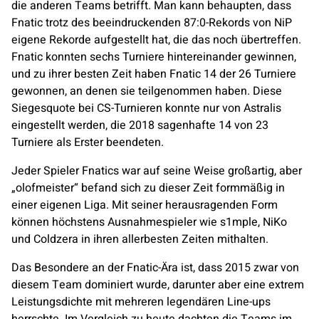
die anderen Teams betrifft. Man kann behaupten, dass
Fnatic
trotz des beeindruckenden 87:0-Rekords von NiP
eigene Rekorde aufgestellt hat, die das noch übertreffen.
Fnatic
konnten sechs Turniere hintereinander gewinnen,
und zu ihrer besten Zeit haben
Fnatic
14 der 26 Turniere
gewonnen, an denen sie teilgenommen haben. Diese
Siegesquote bei CS-Turnieren konnte nur von
Astralis
eingestellt werden, die 2018 sagenhafte 14 von 23
Turniere als Erster beendeten.
Jeder Spieler
Fnatic
s war auf seine Weise großartig, aber
„olofmeister“ befand sich zu dieser Zeit formmäßig in
einer eigenen Liga. Mit seiner herausragenden Form
können höchstens Ausnahmespieler wie s1mple, NiKo
und
Coldzera
in ihren allerbesten Zeiten mithalten.
Das Besondere an der
Fnatic
-Ära ist, dass 2015 zwar von
diesem Team dominiert wurde, darunter aber eine extrem
Leistungsdichte mit mehreren legendären Line-ups