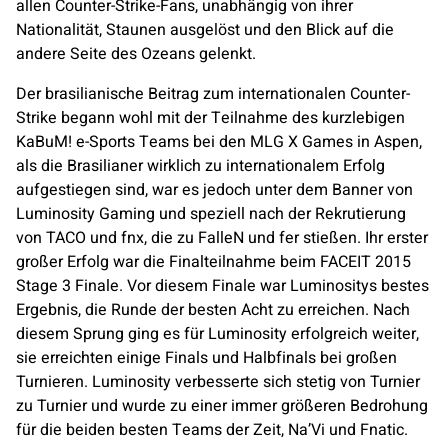
allen Counter-Strike-Fans, unabhängig von ihrer
Nationalität, Staunen ausgelöst und den Blick auf die
andere Seite des Ozeans gelenkt.
Der brasilianische Beitrag zum internationalen Counter-
Strike begann wohl mit der Teilnahme des kurzlebigen
KaBuM! e-Sports Teams bei den MLG X Games in Aspen,
als die Brasilianer wirklich zu internationalem Erfolg
aufgestiegen sind, war es jedoch unter dem Banner von
Luminosity
Gaming und speziell nach der Rekrutierung
von TACO und fnx, die zu FalleN und fer stießen. Ihr erster
großer Erfolg war die Finalteilnahme beim FACEIT 2015
Stage 3 Finale. Vor diesem Finale war
Luminosity
s bestes
Ergebnis, die Runde der besten Acht zu erreichen. Nach
diesem Sprung ging es für
Luminosity
erfolgreich weiter,
sie erreichten einige Finals und Halbfinals bei großen
Turnieren.
Luminosity
verbesserte sich stetig von Turnier
zu Turnier und wurde zu einer immer größeren Bedrohung
für die beiden besten Teams der Zeit,
Na’Vi
und
Fnatic
.