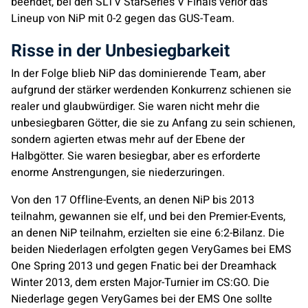
beendet, bei den SLTV StarSeries V Finals verlor das
Lineup von NiP mit 0-2 gegen das GUS-Team.
Risse in der Unbesiegbarkeit
In der Folge blieb NiP das dominierende Team, aber
aufgrund der stärker werdenden Konkurrenz schienen sie
realer und glaubwürdiger. Sie waren nicht mehr die
unbesiegbaren Götter, die sie zu Anfang zu sein schienen,
sondern agierten etwas mehr auf der Ebene der
Halbgötter. Sie waren besiegbar, aber es erforderte
enorme Anstrengungen, sie niederzuringen.
Von den 17 Offline-Events, an denen NiP bis 2013
teilnahm, gewannen sie elf, und bei den Premier-Events,
an denen NiP teilnahm, erzielten sie eine 6:2-Bilanz. Die
beiden Niederlagen erfolgten gegen
VeryGames
bei EMS
One Spring 2013 und gegen
Fnatic
bei der Dreamhack
Winter 2013, dem ersten Major-Turnier im CS:GO. Die
Niederlage gegen
VeryGames
bei der EMS One sollte