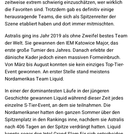
zeitweise extrem schwierig einzuschätzen, wer wirklich
die Favoriten sind. Trotzdem gab es definitiv einige
herausragende Teams, die sich als Spitzenreiter der
Szene etabliert haben und dort immer mitmischten.
Astralis
ging ins Jahr 2019 als ohne Zweifel bestes Team
der Welt. Sie gewannen den IEM Katowice Major, das
erste große Turnier des Jahres. Danach erlebte der
dänische Kader jedoch einen massiven Formeinbruch.
Von März bis August konnten sie kein einziges Top-Tier-
Event gewonnen. An erster Stelle stand meistens
Nordamerikas
Team Liquid
.
In einer der dominantesten Läufe in der jüngeren
Geschichte gewannen
Liquid
während dieser Zeit jedes
einzelne S-Tier-Event, an dem sie teilnahmen. Die
Nordamerikaner hatten den ganzen Sommer über den
Spitzenplatz in den Rankings inne, nachdem sie
Astralis
nach 406 Tagen an der Spitze verdrängt hatten.
Liquid
konnte sogar den Intel Grand Slam für sich entscheiden,