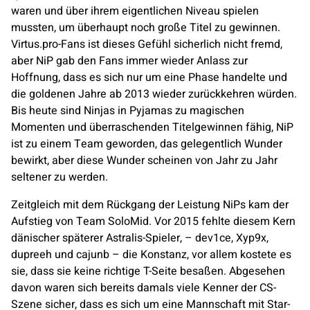
waren und über ihrem eigentlichen Niveau spielen
mussten, um überhaupt noch große Titel zu gewinnen.
Virtus.pro
-Fans ist dieses Gefühl sicherlich nicht fremd,
aber NiP gab den Fans immer wieder Anlass zur
Hoffnung, dass es sich nur um eine Phase handelte und
die goldenen Jahre ab 2013 wieder zurückkehren würden.
Bis heute sind
Ninjas in Pyjamas
zu magischen
Momenten und überraschenden Titelgewinnen fähig, NiP
ist zu einem Team geworden, das gelegentlich Wunder
bewirkt, aber diese Wunder scheinen von Jahr zu Jahr
seltener zu werden.
Zeitgleich mit dem Rückgang der Leistung NiPs kam der
Aufstieg von Team
SoloMid
. Vor 2015 fehlte diesem Kern
dänischer späterer
Astralis
-Spieler, – dev1ce, Xyp9x,
dupreeh und cajunb – die Konstanz, vor allem kostete es
sie, dass sie keine richtige T-Seite besaßen. Abgesehen
davon waren sich bereits damals viele Kenner der CS-
Szene sicher, dass es sich um eine Mannschaft mit Star-