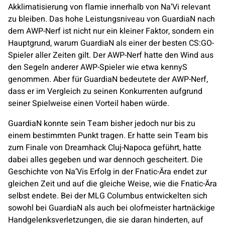
Akklimatisierung von flamie innerhalb von
Na’Vi
relevant
zu bleiben. Das hohe Leistungsniveau von GuardiaN nach
dem AWP-Nerf ist nicht nur ein kleiner Faktor, sondern ein
Hauptgrund, warum GuardiaN als einer der besten CS:GO-
Spieler aller Zeiten gilt. Der AWP-Nerf hatte den Wind aus
den Segeln anderer AWP-Spieler wie etwa kennyS
genommen. Aber für GuardiaN bedeutete der AWP-Nerf,
dass er im Vergleich zu seinen Konkurrenten aufgrund
seiner Spielweise einen Vorteil haben würde.
GuardiaN konnte sein Team bisher jedoch nur bis zu
einem bestimmten Punkt tragen. Er hatte sein Team bis
zum Finale von Dreamhack Cluj-Napoca geführt, hatte
dabei alles gegeben und war dennoch gescheitert. Die
Geschichte von
Na’Vi
s Erfolg in der
Fnatic
-Ära endet zur
gleichen Zeit und auf die gleiche Weise, wie die
Fnatic
-Ära
selbst endete. Bei der MLG Columbus entwickelten sich
sowohl bei GuardiaN als auch bei olofmeister hartnäckige
Handgelenksverletzungen, die sie daran hinderten, auf