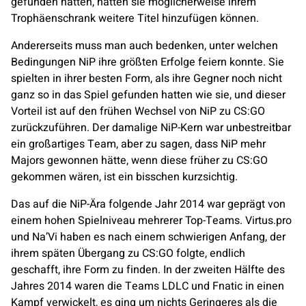
gefunden hätten, hätten sie möglicherweise ihrem
Trophäenschrank weitere Titel hinzufügen können.
Andererseits muss man auch bedenken, unter welchen
Bedingungen NiP ihre größten Erfolge feiern konnte. Sie
spielten in ihrer besten Form, als ihre Gegner noch nicht
ganz so in das Spiel gefunden hatten wie sie, und dieser
Vorteil ist auf den frühen Wechsel von NiP zu CS:GO
zurückzuführen. Der damalige NiP-Kern war unbestreitbar
ein großartiges Team, aber zu sagen, dass NiP mehr
Majors gewonnen hätte, wenn diese früher zu CS:GO
gekommen wären, ist ein bisschen kurzsichtig.
Das auf die NiP-Ära folgende Jahr 2014 war geprägt von
einem hohen Spielniveau mehrerer Top-Teams.
Virtus.pro
und
Na’Vi
haben es nach einem schwierigen Anfang, der
ihrem späten Übergang zu CS:GO folgte, endlich
geschafft, ihre Form zu finden. In der zweiten Hälfte des
Jahres 2014 waren die Teams
LDLC
und
Fnatic
in einen
Kampf verwickelt, es ging um nichts Geringeres als die