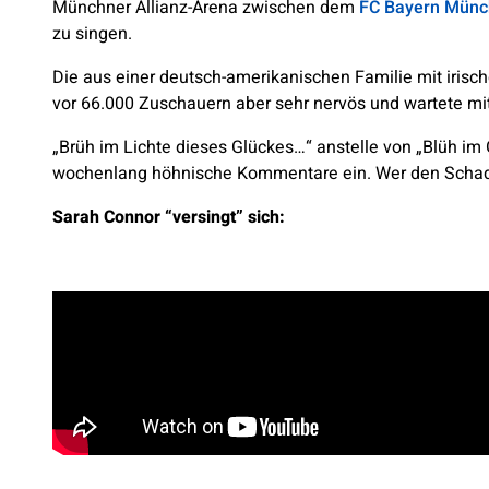
Münchner Allianz-Arena zwischen dem
FC Bayern Mün
zu singen.
Die aus einer deutsch-amerikanischen Familie mit iris
vor 66.000 Zuschauern aber sehr nervös und wartete mi
„Brüh im Lichte dieses Glückes…“ anstelle von „Blüh i
wochenlang höhnische Kommentare ein. Wer den Scha
Sarah Connor “versingt” sich: