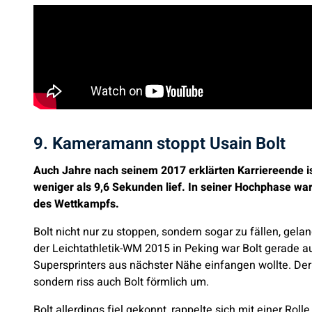
9. Kameramann stoppt Usain Bolt
Auch Jahre nach seinem 2017 erklärten Karriereende ist
weniger als 9,6 Sekunden lief. In seiner Hochphase wa
des Wettkampfs.
Bolt nicht nur zu stoppen, sondern sogar zu fällen, gel
der Leichtathletik-WM 2015 in Peking war Bolt gerade 
Supersprinters aus nächster Nähe einfangen wollte. Der C
sondern riss auch Bolt förmlich um.
Bolt allerdings fiel gekonnt, rappelte sich mit einer Ro