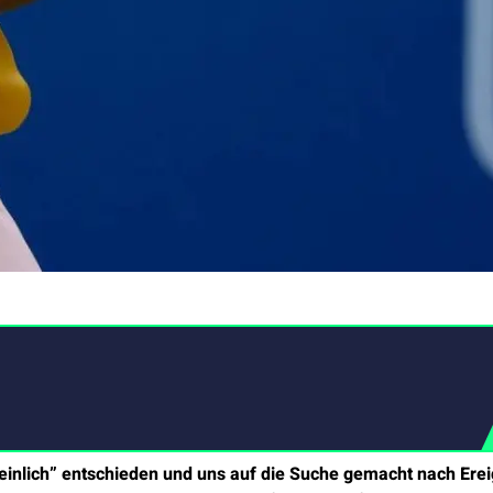
peinlich” entschieden und uns auf die Suche gemacht nach Ereig