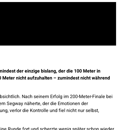
ndest der einzige bislang, der die 100 Meter in
0 Meter nicht aufzuhalten – zumindest nicht während
bsichtlich. Nach seinem Erfolg im 200-Meter-Finale bei
nem Segway näherte, der die Emotionen der
, verlor die Kontrolle und fiel nicht nur selbst,
 seine Runde fort und scherzte wenig später schon wieder,