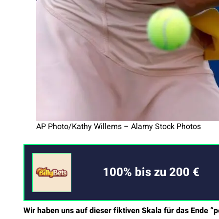
AP Photo/Kathy Willems – Alamy Stock Photos
100% bis zu 200 €
Wir haben uns auf dieser fiktiven Skala für das Ende “