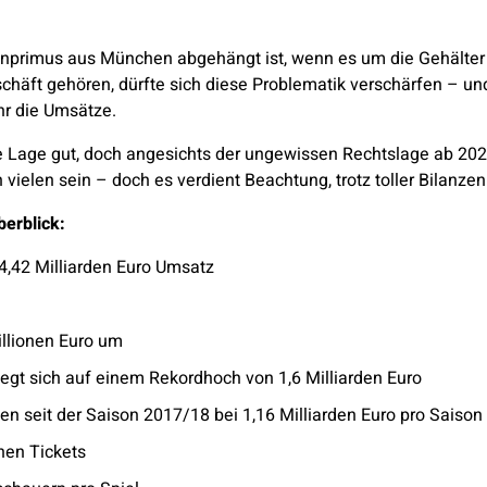
chenprimus aus München abgehängt ist, wenn es um die Gehälte
chäft gehören, dürfte sich diese Problematik verschärfen – un
ihr die Umsätze.
t die Lage gut, doch angesichts der ungewissen Rechtslage ab 2
 vielen sein – doch es verdient Beachtung, trotz toller Bilanzen
berblick:
4,42 Milliarden Euro Umsatz
illionen Euro um
egt sich auf einem Rekordhoch von 1,6 Milliarden Euro
en seit der Saison 2017/18 bei 1,16 Milliarden Euro pro Saison
onen Tickets