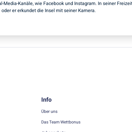
al-Media-Kanäle, wie Facebook und Instagram. In seiner Freize
oder er erkundet die Insel mit seiner Kamera.
Info
Über uns
Das Team Wettbonus