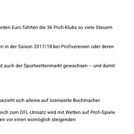
den Euro führten die 36 Profi-Klubs so viele Steuern
n in der Saison 2017/18 bei Profivereinen oder deren
a ist auch der Sportwettenmarkt gewachsen – und damit
zieht sich alleine auf lizensierte Buchmacher.
rgleich zum DFL-Umsatz wird mit Wetten auf Profi-Spiele
hren vor einen womöglich steigenden