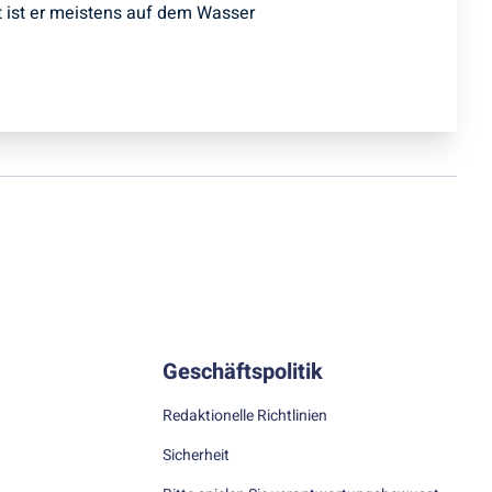
it ist er meistens auf dem Wasser
Geschäftspolitik
Redaktionelle Richtlinien
Sicherheit