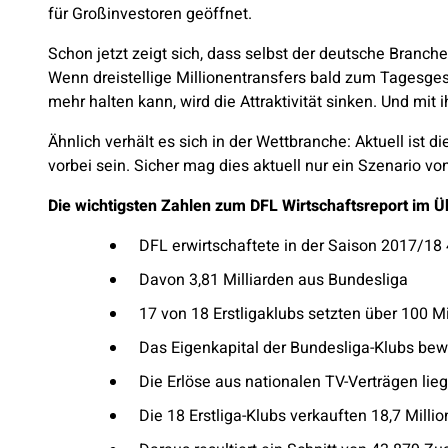
für Großinvestoren geöffnet.
Schon jetzt zeigt sich, dass selbst der deutsche Bran
Wenn dreistellige Millionentransfers bald zum Tagesges
mehr halten kann, wird die Attraktivität sinken. Und mit 
Ähnlich verhält es sich in der Wettbranche: Aktuell is
vorbei sein. Sicher mag dies aktuell nur ein Szenario von
Die wichtigsten Zahlen zum DFL Wirtschaftsreport im Ü
DFL erwirtschaftete in der Saison 2017/18 
Davon 3,81 Milliarden aus Bundesliga
17 von 18 Erstligaklubs setzten über 100 M
Das Eigenkapital der Bundesliga-Klubs bew
Die Erlöse aus nationalen TV-Verträgen lieg
Die 18 Erstliga-Klubs verkauften 18,7 Milli