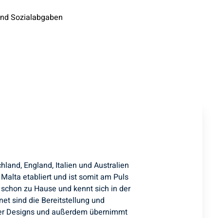
 und Sozialabgaben
hland, England, Italien und Australien
Malta etabliert und ist somit am Puls
r schon zu Hause und kennt sich in der
t sind die Bereitstellung und
cher Designs und außerdem übernimmt