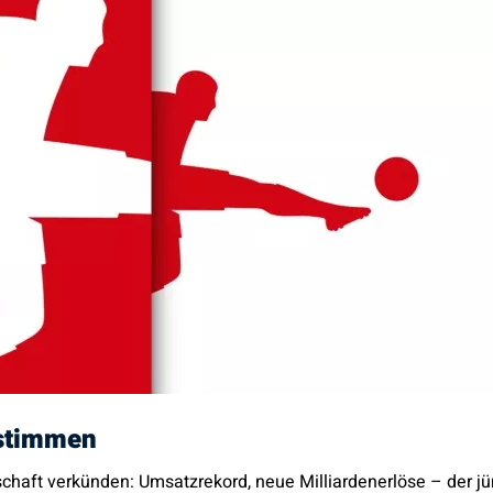
 stimmen
chaft verkünden: Umsatzrekord, neue Milliardenerlöse – der jün