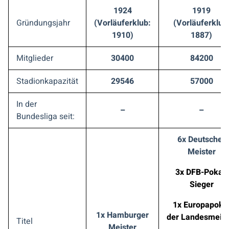
1924
1919
Gründungsjahr
(Vorläuferklub:
(Vorläuferklub
1910)
1887)
Mitglieder
30400
84200
Stadionkapazität
29546
57000
In der
–
–
Bundesliga seit:
6x Deutscher
Meister
3x DFB-Pokal-
Sieger
1x Europapoka
1x Hamburger
der Landesmeist
Titel
Meister