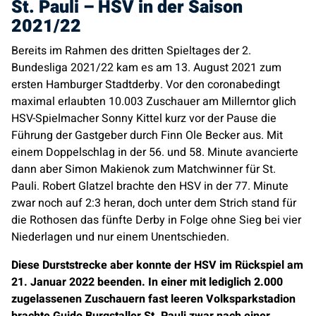
St. Pauli – HSV in der Saison
2021/22
Bereits im Rahmen des dritten Spieltages der 2.
Bundesliga 2021/22 kam es am 13. August 2021 zum
ersten Hamburger Stadtderby. Vor den coronabedingt
maximal erlaubten 10.003 Zuschauer am Millerntor glich
HSV-Spielmacher Sonny Kittel kurz vor der Pause die
Führung der Gastgeber durch Finn Ole Becker aus. Mit
einem Doppelschlag in der 56. und 58. Minute avancierte
dann aber Simon Makienok zum Matchwinner für St.
Pauli. Robert Glatzel brachte den HSV in der 77. Minute
zwar noch auf 2:3 heran, doch unter dem Strich stand für
die Rothosen das fünfte Derby in Folge ohne Sieg bei vier
Niederlagen und nur einem Unentschieden.
Diese Durststrecke aber konnte der HSV im Rückspiel am
21. Januar 2022 beenden. In einer mit lediglich 2.000
zugelassenen Zuschauern fast leeren Volksparkstadion
brachte Guido Burgstaller St. Pauli zwar nach einer