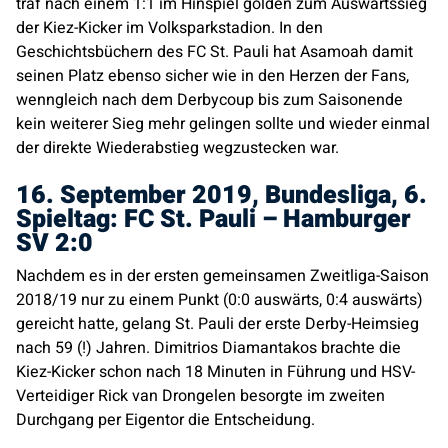
traf nach einem 1:1 im Hinspiel golden zum Auswärtssieg
der Kiez-Kicker im Volksparkstadion. In den
Geschichtsbüchern des FC St. Pauli hat Asamoah damit
seinen Platz ebenso sicher wie in den Herzen der Fans,
wenngleich nach dem Derbycoup bis zum Saisonende
kein weiterer Sieg mehr gelingen sollte und wieder einmal
der direkte Wiederabstieg wegzustecken war.
16. September 2019, Bundesliga, 6.
Spieltag: FC St. Pauli – Hamburger
SV 2:0
Nachdem es in der ersten gemeinsamen Zweitliga-Saison
2018/19 nur zu einem Punkt (0:0 auswärts, 0:4 auswärts)
gereicht hatte, gelang St. Pauli der erste Derby-Heimsieg
nach 59 (!) Jahren. Dimitrios Diamantakos brachte die
Kiez-Kicker schon nach 18 Minuten in Führung und HSV-
Verteidiger Rick van Drongelen besorgte im zweiten
Durchgang per Eigentor die Entscheidung.