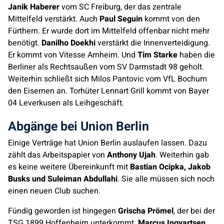
Janik Haberer
vom SC Freiburg, der das zentrale
Mittelfeld verstärkt. Auch
Paul Seguin
kommt von den
Fürthern. Er wurde dort im Mittelfeld offenbar nicht mehr
benötigt.
Danilho Doekhi
verstärkt die Innenverteidigung.
Er kommt von Vitesse Arnheim. Und
Tim Starke
haben die
Berliner als Rechtsaußen vom SV Darmstadt 98 geholt.
Weiterhin schließt sich Milos Pantovic vom VfL Bochum
den Eisernen an. Torhüter Lennart Grill kommt von Bayer
04 Leverkusen als Leihgeschäft.
Abgänge bei Union Berlin
Einige Verträge hat Union Berlin auslaufen lassen. Dazu
zählt das Arbeitspapier von
Anthony Ujah
. Weiterhin gab
es keine weitere Übereinkunft mit
Bastian Ocipka, Jakob
Busks und Suleiman Abdullahi
. Sie alle müssen sich noch
einen neuen Club suchen.
Fündig geworden ist hingegen
Grischa Prömel
, der bei der
TSG 1899 Hoffenheim unterkommt.
Marcus Ingvartsen