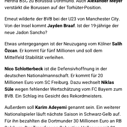
Hertha BSC zu Borussia Dortmund. Auch
Alexander Meyer
verstärkt die Borussen auf der Torhüter-Position.
Erneut wilderte der BVB bei der U23 von Manchester City.
Von der Insel kommt
Jayden Braaf
. Ist der 19-jährige der
neue Jadon Sancho?
Etwas untergegangen ist der Neuzugang vom Kölner
Salih
Özcan
. Er kommt für fünf Millionen und soll dem
Mittelfeld Stabilität verleihen.
Nico Schlotterbeck
ist die Defensivhoffnung in der
deutschen Nationalmannschaft. Er kommt für 20
Millionen Euro vom SC Freiburg. Dazu wechselt
Niklas
Süle
wegen fehlender Wertschätzung vom FC Bayern zum
BVB. Ein Schlag ins Gesicht des Rekordmeisters.
Außerdem soll
Karim Adeyemi
genannt sein. Ein weiterer
Nationalspieler läuft nächste Saison in Schwarz-Gelb auf.
Für ihn bezahlten die Dortmunder 30 Millionen Euro an RB