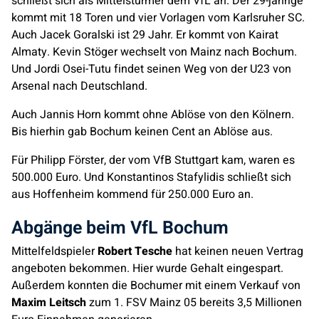
schließt sich als Mittelstürmer dem VfL an. Der 29-jährige
kommt mit 18 Toren und vier Vorlagen vom Karlsruher SC.
Auch Jacek Goralski ist 29 Jahr. Er kommt von Kairat
Almaty. Kevin Stöger wechselt von Mainz nach Bochum.
Und Jordi Osei-Tutu findet seinen Weg von der U23 von
Arsenal nach Deutschland.
Auch Jannis Horn kommt ohne Ablöse von den Kölnern.
Bis hierhin gab Bochum keinen Cent an Ablöse aus.
Für Philipp Förster, der vom VfB Stuttgart kam, waren es
500.000 Euro. Und Konstantinos Stafylidis schließt sich
aus Hoffenheim kommend für 250.000 Euro an.
Abgänge beim VfL Bochum
Mittelfeldspieler
Robert Tesche
hat keinen neuen Vertrag
angeboten bekommen. Hier wurde Gehalt eingespart.
Außerdem konnten die Bochumer mit einem Verkauf von
Maxim Leitsch
zum 1. FSV Mainz 05 bereits 3,5 Millionen