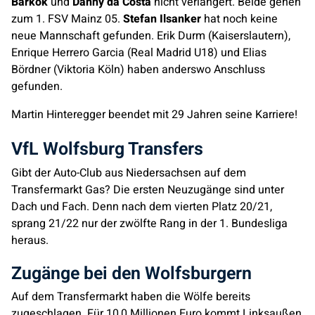
Barkok
und
Danny da Costa
nicht verlängert. Beide gehen
zum 1. FSV Mainz 05.
Stefan Ilsanker
hat noch keine
neue Mannschaft gefunden. Erik Durm (Kaiserslautern),
Enrique Herrero Garcia (Real Madrid U18) und Elias
Bördner (Viktoria Köln) haben anderswo Anschluss
gefunden.
Martin Hinteregger beendet mit 29 Jahren seine Karriere!
VfL Wolfsburg Transfers
Gibt der Auto-Club aus Niedersachsen auf dem
Transfermarkt Gas? Die ersten Neuzugänge sind unter
Dach und Fach. Denn nach dem vierten Platz 20/21,
sprang 21/22 nur der zwölfte Rang in der 1. Bundesliga
heraus.
Zugänge bei den Wolfsburgern
Auf dem Transfermarkt haben die Wölfe bereits
zugeschlagen. Für 10,0 Millionen Euro kommt Linksaußen