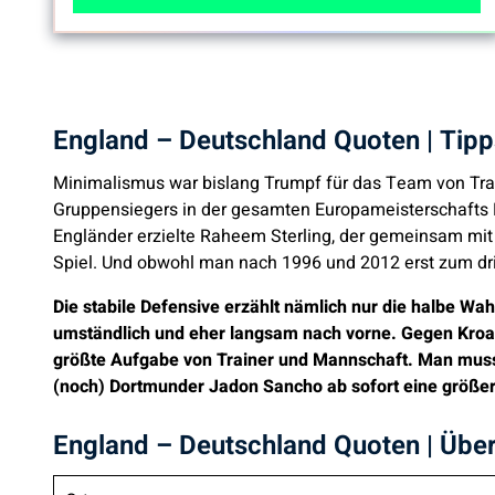
England – Deutschland Quoten | Tip
Minimalismus war bislang Trumpf für das Team von Train
Gruppensiegers in der gesamten Europameisterschafts H
Engländer erzielte Raheem Sterling, der gemeinsam mit 
Spiel. Und obwohl man nach 1996 und 2012 erst zum dritt
Die stabile Defensive erzählt nämlich nur die halbe Wah
umständlich und eher langsam nach vorne. Gegen Kroati
größte Aufgabe von Trainer und Mannschaft. Man muss d
(noch) Dortmunder Jadon Sancho ab sofort eine größer
England – Deutschland Quoten | Über