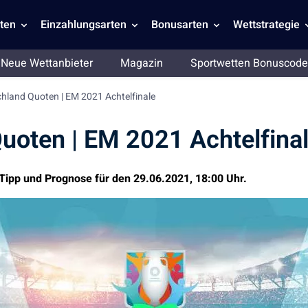
ten
Einzahlungsarten
Bonusarten
Wettstrategie
Neue Wettanbieter
Magazin
Sportwetten Bonuscode
hland Quoten | EM 2021 Achtelfinale
uoten | EM 2021 Achtelfina
Tipp und Prognose für den 29.06.2021, 18:00 Uhr.