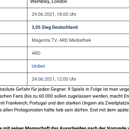
Wembley, London
29.06.2021, 18:00 Uhr
3,05 Sieg Deutschland
Magenta TV, ARD Mediathek
ARD
Unibet
24.06.2021, 12:00 Uhr
bsolute Gefahr für jeden Gegner. 9 Spiele in Folge ist man un
chen Fans (bis zu 60.000 sollen zugelassen werden, macht 
Frankreich, Portugal und den starken Ungarn als Zweitplatzierte
s allen Protagonisten hätte lieb sein dürfen. Erst mit dem sp
öw mit seiner Mannschaft das Ausscheiden nach der Vorrunde v