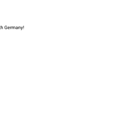
with Germany!