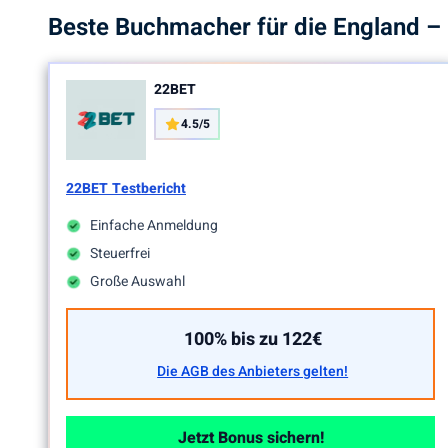
Beste Buchmacher für die England –
22BET
4.5/5
22BET Testbericht
Einfache Anmeldung
Steuerfrei
Große Auswahl
100% bis zu 122€
Die AGB des Anbieters gelten!
Jetzt Bonus sichern!