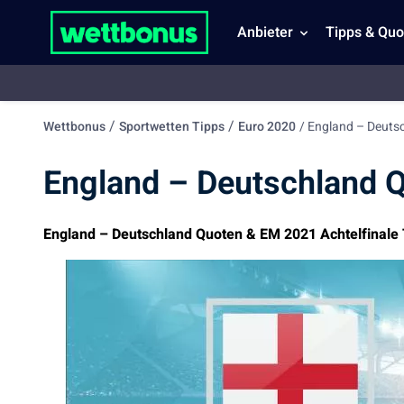
Anbieter
Tipps & Quo
/
/
Wettbonus
Sportwetten Tipps
Euro 2020
/
England – Deutsc
England – Deutschland Q
England – Deutschland Quoten & EM 2021 Achtelfinale 