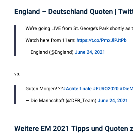
England – Deutschland Quoten | Twi
We’re going LIVE from St. George’s Park shortly as
Watch here from 11am:
https://t.co/PmxJlPJtPb
— England (@England)
June 24, 2021
vs.
Guten Morgen! ??
#Achtelfinale
#EURO2020
#DieM
— Die Mannschaft (@DFB_Team)
June 24, 2021
Weitere EM 2021 Tipps und Quoten z