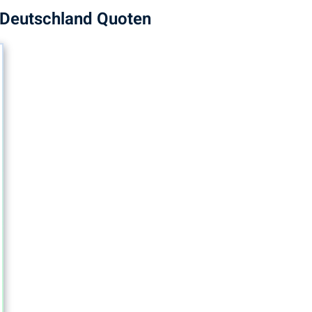
 Deutschland Quoten