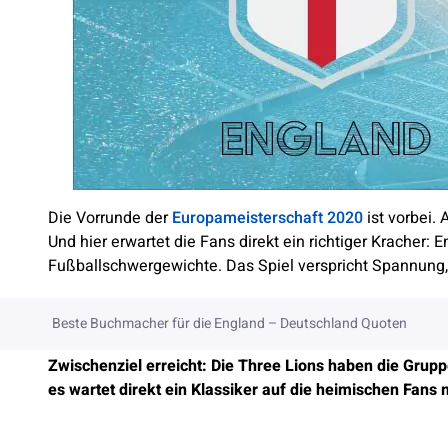
Die Vorrunde der
Europameisterschaft 2020
ist vorbei.
Und hier erwartet die Fans direkt ein richtiger Krache
Fußballschwergewichte. Das Spiel verspricht Spannung,
Beste Buchmacher für die England – Deutschland Quoten
Zwischenziel erreicht: Die Three Lions haben die Grup
es wartet direkt ein Klassiker auf die heimischen Fans