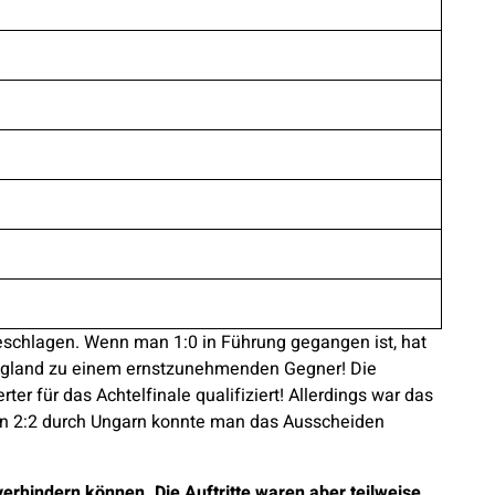
geschlagen. Wenn man 1:0 in Führung gegangen ist, hat
England zu einem ernstzunehmenden Gegner!
Die
r für das Achtelfinale qualifiziert! Allerdings war das
äten 2:2 durch Ungarn konnte man das Ausscheiden
erhindern können. Die Auftritte waren aber teilweise