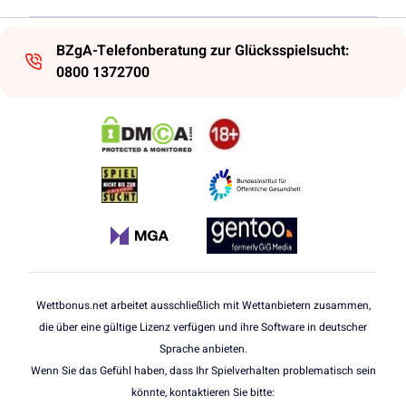
BZgA-Telefonberatung zur Glücksspielsucht:
0800 1372700
Wettbonus.net arbeitet ausschließlich mit Wettanbietern zusammen,
die über eine gültige Lizenz verfügen und ihre Software in deutscher
Sprache anbieten.
Wenn Sie das Gefühl haben, dass Ihr Spielverhalten problematisch sein
könnte, kontaktieren Sie bitte: