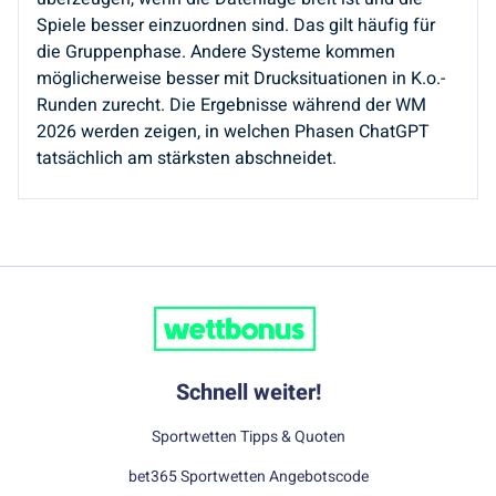
Spiele besser einzuordnen sind. Das gilt häufig für
die Gruppenphase. Andere Systeme kommen
möglicherweise besser mit Drucksituationen in K.o.-
Runden zurecht. Die Ergebnisse während der WM
2026 werden zeigen, in welchen Phasen ChatGPT
tatsächlich am stärksten abschneidet.
Schnell weiter!
Sportwetten Tipps & Quoten
bet365 Sportwetten Angebotscode