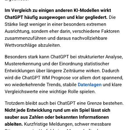
Im Vergleich zu einigen anderen KI-Modellen wirkt
ChatGPT häufig ausgewogen und klar gegliedert.
Die
Stärke liegt weniger in einer besonders extremen
Ausrichtung, sondern eher darin, verschiedene Faktoren
zusammenzuführen und daraus nachvollziehbare
Wettvorschläge abzuleiten.
Besonders stark kann ChatGPT bei strukturierter Analyse,
Mustererkennung und der Einordnung statistischer
Entwicklungen über längere Zeiträume wirken. Dadurch
wird die ChatGPT WM Prognose vor allem dort spannend,
wo wiederkehrende Trends, stabile
Datenlagen
und klare
Vergleichswerte eine wichtige Rolle spielen.
Trotzdem bleibt auch bei ChatGPT eine Grenze bestehen.
Nicht jede Entwicklung rund um ein Spiel lässt sich
sauber aus Zahlen oder bekannten Informationen
ableiten.
Kurzfristige Meldungen, schwer messbare