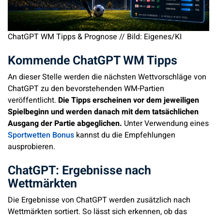
ChatGPT WM Tipps & Prognose // Bild: Eigenes/KI
Kommende ChatGPT WM Tipps
An dieser Stelle werden die nächsten Wettvorschläge von
ChatGPT zu den bevorstehenden WM-Partien
veröffentlicht.
Die Tipps erscheinen vor dem jeweiligen
Spielbeginn und werden danach mit dem tatsächlichen
Ausgang der Partie abgeglichen.
Unter Verwendung eines
Sportwetten Bonus
kannst du die Empfehlungen
ausprobieren.
ChatGPT: Ergebnisse nach
Wettmärkten
Die Ergebnisse von ChatGPT werden zusätzlich nach
Wettmärkten sortiert. So lässt sich erkennen, ob das