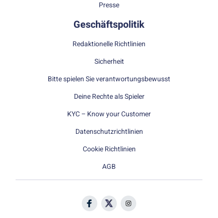
Presse
Geschäftspolitik
Redaktionelle Richtlinien
Sicherheit
Bitte spielen Sie verantwortungsbewusst
Deine Rechte als Spieler
KYC – Know your Customer
Datenschutzrichtlinien
Cookie Richtlinien
AGB