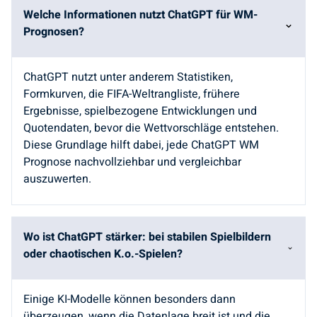
Welche Informationen nutzt ChatGPT für WM-
Prognosen?
ChatGPT nutzt unter anderem Statistiken,
Formkurven, die FIFA-Weltrangliste, frühere
Ergebnisse, spielbezogene Entwicklungen und
Quotendaten, bevor die Wettvorschläge entstehen.
Diese Grundlage hilft dabei, jede ChatGPT WM
Prognose nachvollziehbar und vergleichbar
auszuwerten.
Wo ist ChatGPT stärker: bei stabilen Spielbildern
oder chaotischen K.o.-Spielen?
Einige KI-Modelle können besonders dann
überzeugen, wenn die Datenlage breit ist und die