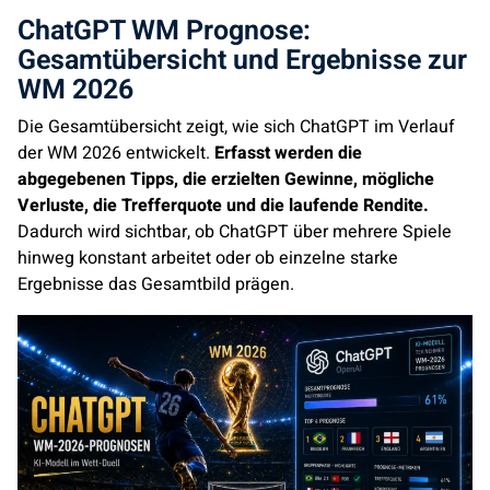
ChatGPT WM Prognose:
Gesamtübersicht und Ergebnisse zur
WM 2026
Die Gesamtübersicht zeigt, wie sich ChatGPT im Verlauf
der WM 2026 entwickelt.
Erfasst werden die
abgegebenen Tipps, die erzielten Gewinne, mögliche
Verluste, die Trefferquote und die laufende Rendite.
Dadurch wird sichtbar, ob ChatGPT über mehrere Spiele
hinweg konstant arbeitet oder ob einzelne starke
Ergebnisse das Gesamtbild prägen.