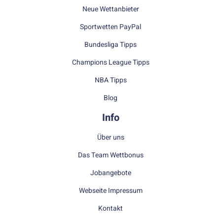
Neue Wettanbieter
Sportwetten PayPal
Bundesliga Tipps
Champions League Tipps
NBA Tipps
Blog
Info
Über uns
Das Team Wettbonus
Jobangebote
Webseite Impressum
Kontakt