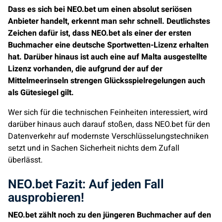
Dass es sich bei NEO.bet um einen absolut seriösen
Anbieter handelt, erkennt man sehr schnell. Deutlichstes
Zeichen dafür ist, dass NEO.bet als einer der ersten
Buchmacher eine deutsche Sportwetten-Lizenz erhalten
hat. Darüber hinaus ist auch eine auf Malta ausgestellte
Lizenz vorhanden, die aufgrund der auf der
Mittelmeerinseln strengen Glücksspielregelungen auch
als Gütesiegel gilt.
Wer sich für die technischen Feinheiten interessiert, wird
darüber hinaus auch darauf stoßen, dass NEO.bet für den
Datenverkehr auf modernste Verschlüsselungstechniken
setzt und in Sachen Sicherheit nichts dem Zufall
überlässt.
NEO.bet Fazit: Auf jeden Fall
ausprobieren!
NEO.bet zählt noch zu den jüngeren Buchmacher auf den