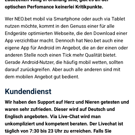
optischen Perfomance keinerlei Kritikpunkte.
Wer NEO.bet mobil via Smartphone oder auch via Tablet
nutzen möchte, kommt in den Genuss einer für alle
Endgeräte optimierten Webseite, die den Download einer
App verzichtbar macht. Dennoch hat Neo.bet auch eine
eigene App für Android im Angebot, die an der einen oder
anderen Stelle noch einen Tick mehr Qualität bietet.
Gerade Android-Nutzer, die häufig mobil wetten, sollten
darauf zurückgreifen. Aber auch alle anderen sind mit
dem mobilen Angebot gut bedient.
Kundendienst
Wir haben den Support auf Herz und Nieren getesten und
waren sehr zufrieden. Dieser wird auf Deutsch und
Englisch angeboten. Via Live-Chat wird man
unkompliziert und kompetent beraten. Der Livechat ist
täglich von 7:30 bis 23 Uhr zu erreichen. Falls Sie