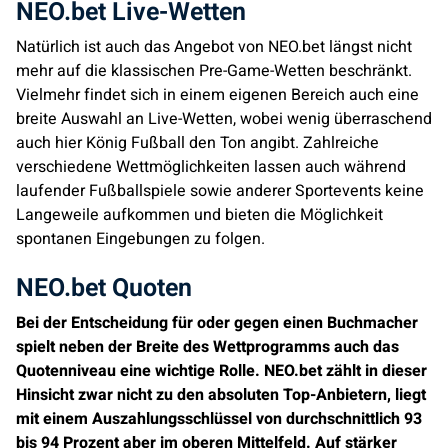
NEO.bet Live-Wetten
Natürlich ist auch das Angebot von NEO.bet längst nicht
mehr auf die klassischen Pre-Game-Wetten beschränkt.
Vielmehr findet sich in einem eigenen Bereich auch eine
breite Auswahl an Live-Wetten, wobei wenig überraschend
auch hier König Fußball den Ton angibt. Zahlreiche
verschiedene Wettmöglichkeiten lassen auch während
laufender Fußballspiele sowie anderer Sportevents keine
Langeweile aufkommen und bieten die Möglichkeit
spontanen Eingebungen zu folgen.
NEO.bet Quoten
Bei der Entscheidung für oder gegen einen Buchmacher
spielt neben der Breite des Wettprogramms auch das
Quotenniveau eine wichtige Rolle. NEO.bet zählt in dieser
Hinsicht zwar nicht zu den absoluten Top-Anbietern, liegt
mit einem Auszahlungsschlüssel von durchschnittlich 93
bis 94 Prozent aber im oberen Mittelfeld. Auf stärker