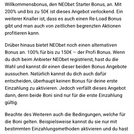
Willkommensbonus, den NEObet Starter Bonus, an. Mit
200% und bis zu 50€ ist dieses Angebot verlockend. Ein
weiterer Knaller ist, dass es auch einen Re-Load Bonus
gibt und man auch von zeitlichen begrenzten Aktionen
profitieren kann.
Drüber hinaus bietet NEObet noch einen alternativen
Bonus an. 100% für bis zu 150€ – der Profi Bonus. Wenn
du dich beim Anbieter NEObet registrierst, hast du die
Wahl und kannst dir einen dieser beiden Bonus Angebote
aussuchen. Natürlich kannst du dich auch dafür
entscheiden, überhaupt keinen Bonus für deine erste
Einzahlung zu aktivieren. Jedoch verfällt dieses Angebot
dann, denn beide Boni sind nur für die erste Einzahlung
gültig.
Beachte des Weiteren auch die Bedingungen, welche für
die Boni gelten. Beispielsweise kannst du sie nur mit
bestimmten Einzahlungsmethoden aktivieren und du hast