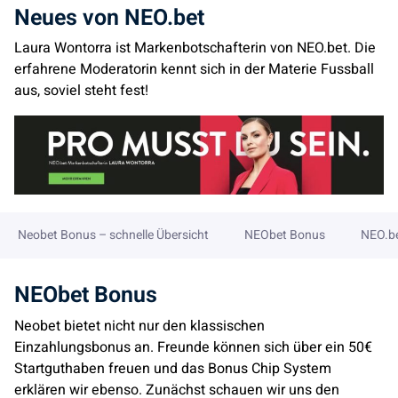
Neues von NEO.bet
Laura Wontorra ist Markenbotschafterin von NEO.bet. Die
erfahrene Moderatorin kennt sich in der Materie Fussball
aus, soviel steht fest!
Neobet Bonus – schnelle Übersicht
NEObet Bonus
NEO.b
NEObet Bonus
Neobet bietet nicht nur den klassischen
Einzahlungsbonus an. Freunde können sich über ein 50€
Startguthaben freuen und das Bonus Chip System
erklären wir ebenso. Zunächst schauen wir uns den