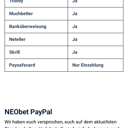
Trustly
Ja
Muchbetter
Ja
Banküberweisung
Ja
Neteller
Ja
Skrill
Ja
Paysafecard
Nur Einzahlung
NEObet PayPal
Wir haben euch versprochen, euch auf dem aktuellsten