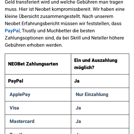
Geld transferiert wird und welche Gebühren man tragen
muss. Hier ist Neobet kompromissbereit. Wir haben eine
kleine Übersicht zusammengestellt. Nach unserem
Neobet Erfahrungsbericht müssen wir feststellen, dass
PayPal
, Trustly und Muchbetter die besten
Zahlungsoptionen sind, da bei Skrill und Neteller höhere
Gebühren erhoben werden.
Ein und Auszahlung
NEOBet Zahlungsarten
möglich?
PayPal
Ja
ApplePay
Nur Einzahlung
Visa
Ja
Mastercard
Ja