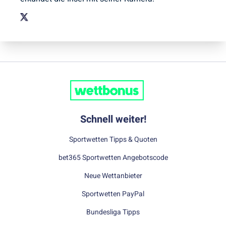
Schnell weiter!
Sportwetten Tipps & Quoten
bet365 Sportwetten Angebotscode
Neue Wettanbieter
Sportwetten PayPal
Bundesliga Tipps