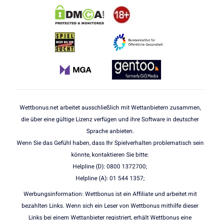
Wettbonus.net arbeitet ausschließlich mit Wettanbietern zusammen,
die über eine gültige Lizenz verfügen und ihre Software in deutscher
Sprache anbieten.
Wenn Sie das Gefühl haben, dass Ihr Spielverhalten problematisch sein
könnte, kontaktieren Sie bitte:
Helpline (D): 0800 1372700;
Helpline (A): 01 544 1357;
Werbungsinformation: Wettbonus ist ein Affiliate und arbeitet mit
bezahlten Links. Wenn sich ein Leser von Wettbonus mithilfe dieser
Links bei einem Wettanbieter registriert, erhält Wettbonus eine