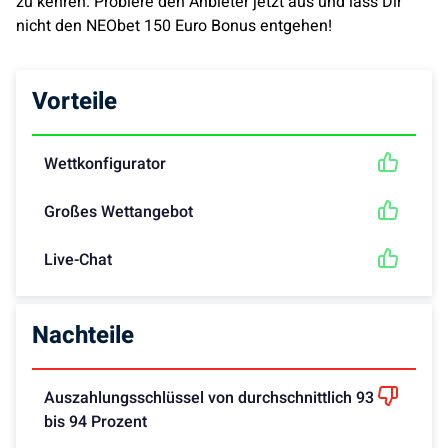
zu kehren. Probiere den Anbieter jetzt aus und lass Dir
nicht den NEObet 150 Euro Bonus entgehen!
Vorteile
Wettkonfigurator
Großes Wettangebot
Live-Chat
Nachteile
Auszahlungsschlüssel von durchschnittlich 93
bis 94 Prozent