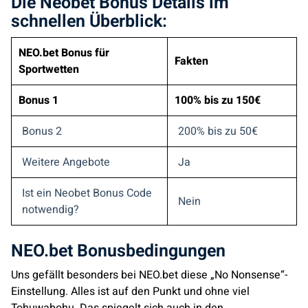
Die Neobet Bonus Details im
schnellen Überblick:
NEO.bet Bonus für
Fakten
Sportwetten
Bonus 1
100% bis zu 150€
Bonus 2
200% bis zu 50€
Weitere Angebote
Ja
Ist ein Neobet Bonus Code
Nein
notwendig?
NEO.bet Bonusbedingungen
Uns gefällt besonders bei NEO.bet diese „No Nonsense“-
Einstellung. Alles ist auf den Punkt und ohne viel