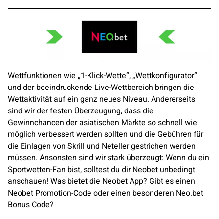
Bonusbedingungen
5x Bonus, min. Quote 1,50
Zeitraum
100 Tage
Live-Chat, Email, Rückruf-
Support
Telefonservice
Wettfunktionen wie „1-Klick-Wette“, „Wettkonfigurator“
und der beeindruckende Live-Wettbereich bringen die
Wettaktivität auf ein ganz neues Niveau. Andererseits
sind wir der festen Überzeugung, dass die
Gewinnchancen der asiatischen Märkte so schnell wie
möglich verbessert werden sollten und die Gebühren für
die Einlagen von Skrill und Neteller gestrichen werden
müssen. Ansonsten sind wir stark überzeugt: Wenn du ein
Sportwetten-Fan bist, solltest du dir Neobet unbedingt
anschauen! Was bietet die Neobet App? Gibt es einen
Neobet Promotion-Code oder einen besonderen Neo.bet
Bonus Code?