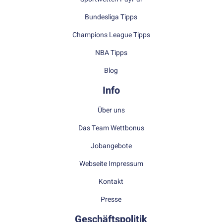
Bundesliga Tipps
Champions League Tipps
NBA Tipps
Blog
Info
Über uns
Das Team Wettbonus
Jobangebote
Webseite Impressum
Kontakt
Presse
Geschäftspolitik