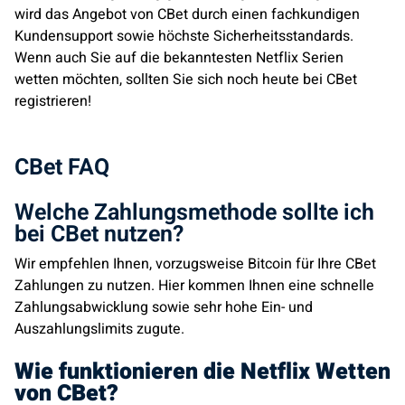
wird das Angebot von CBet durch einen fachkundigen
Kundensupport sowie höchste Sicherheitsstandards.
Wenn auch Sie auf die bekanntesten Netflix Serien
wetten möchten, sollten Sie sich noch heute bei CBet
registrieren!
CBet FAQ
Welche Zahlungsmethode sollte ich
bei CBet nutzen?
Wir empfehlen Ihnen, vorzugsweise Bitcoin für Ihre CBet
Zahlungen zu nutzen. Hier kommen Ihnen eine schnelle
Zahlungsabwicklung sowie sehr hohe Ein- und
Auszahlungslimits zugute.
Wie funktionieren die Netflix Wetten
von CBet?