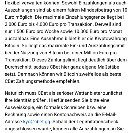
flexibel verwalten können. Sowohl Einzahlungen als auch
Auszahlungen sind ab einem fairen Mindestbetrag von 10
Euro möglich. Die maximale Einzahlungsgrenze liegt bei
2.000 Euro bis 4.000 Euro pro Transaktion. Derweil sind
nur 1.500 Euro pro Woche sowie 10.000 Euro pro Monat
auszahlbar. Eine Ausnahme bildet hier die Kryptowährung
Bitcoin. So liegt das maximale Ein- und Auszahlungslimit
bei der Nutzung von Bitcoin bei einer Million Euro pro
Transaktion. Dieses Zahlungslimit liegt deutlich über dem
Durchschnitt, sodass CBet hier ganz eigene Maßstäbe
setzt. Demnach können wir Bitcoin zweifellos als beste
CBet Zahlungsmethode empfehlen.
Natürlich muss CBet als seriöser Wettanbieter zunächst
Ihre Identität prüfen. Hierfür senden Sie bitte eine
Ausweiskopie, ein formales Schreiben bzw. eine
Rechnung sowie einen Kontonachweis an die E-Mail-
Adresse
kyc@cbet.gg
. Sobald der Legimitationscheck
abgeschlossen wurde, können alle Auszahlungen an Sie