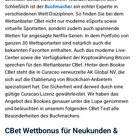
Schließlich ist der
Buchmacher
ein echter Experte in
verschiedenen Wett-Disziplinen. So finden Sie bei dem
Wettanbieter CBet nicht nur moderne eSports sowie
virtuelle Sportarten, sondern zudem auch spannende
Wetten für angesagte Netflix-Serien. In dem Portfolio von
ganzen 30 Wettsportarten sind natürlich auch die
bekannten Favoriten enthalten. Auch das moderne Live-
Center sowie die Verfügbarkeit der Kryptowährung Bitcoin
sprechen für den Wettanbieter CBet. Hinter dem Bookie
CBet steht die in Curacao verwurzelte AK Global NV, die
sich auf die Etablierung von Blockchain-Anbietern
spezialisiert hat. Die Sicherheit wird derweil durch eine
gültige Curacao-Lizenz gewährleistet. Wir haben das
Angebot des Bookies genauer unter die Lupe genommen
und beleuchten in unserem folgenden CBet Test alle
Besonderheiten des Buchmachers.
CBet Wettbonus für Neukunden &