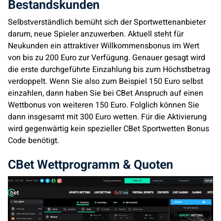
Bestandskunden
Selbstverständlich bemüht sich der Sportwettenanbieter
darum, neue Spieler anzuwerben. Aktuell steht für
Neukunden ein attraktiver Willkommensbonus im Wert
von bis zu 200 Euro zur Verfügung. Genauer gesagt wird
die erste durchgeführte Einzahlung bis zum Höchstbetrag
verdoppelt. Wenn Sie also zum Beispiel 150 Euro selbst
einzahlen, dann haben Sie bei CBet Anspruch auf einen
Wettbonus von weiteren 150 Euro. Folglich können Sie
dann insgesamt mit 300 Euro wetten. Für die Aktivierung
wird gegenwärtig kein spezieller CBet Sportwetten Bonus
Code benötigt.
CBet Wettprogramm & Quoten