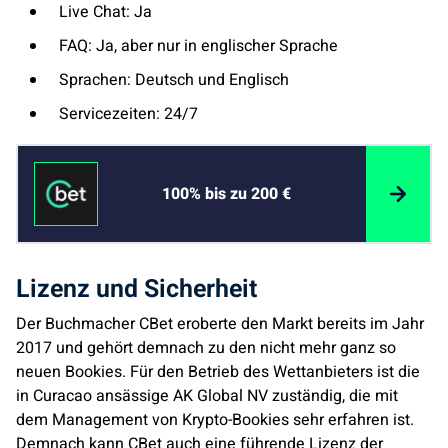
Live Chat: Ja
FAQ: Ja, aber nur in englischer Sprache
Sprachen: Deutsch und Englisch
Servicezeiten: 24/7
100% bis zu 200 €
Lizenz und Sicherheit
Der Buchmacher CBet eroberte den Markt bereits im Jahr
2017 und gehört demnach zu den nicht mehr ganz so
neuen Bookies. Für den Betrieb des Wettanbieters ist die
in Curacao ansässige AK Global NV zuständig, die mit
dem Management von Krypto-Bookies sehr erfahren ist.
Demnach kann CBet auch eine führende Lizenz der