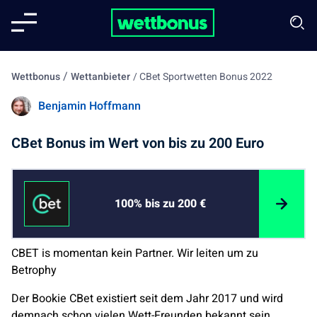
/
Wettbonus
Wettanbieter
/
CBet Sportwetten Bonus 2022
Benjamin Hoffmann
CBet Bonus im Wert von bis zu 200 Euro
100% bis zu 200 €
CBET is momentan kein Partner. Wir leiten um zu
Betrophy
Der Bookie CBet existiert seit dem Jahr 2017 und wird
demnach schon vielen Wett-Freunden bekannt sein.