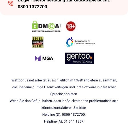
BZgA-Telefonberatung zur Glücksspielsucht:
0800 1372700
Wettbonus.net arbeitet ausschließlich mit Wettanbietern zusammen,
die über eine gültige Lizenz verfügen und ihre Software in deutscher
Sprache anbieten.
Wenn Sie das Gefühl haben, dass Ihr Spielverhalten problematisch sein
könnte, kontaktieren Sie bitte:
Helpline (D): 0800 1372700;
Helpline (A): 01 544 1357;