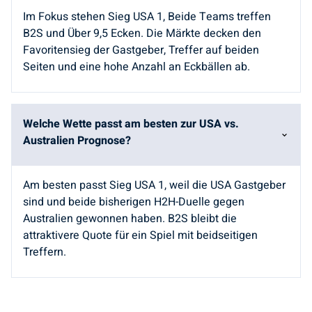
Im Fokus stehen Sieg USA 1, Beide Teams treffen
B2S und Über 9,5 Ecken. Die Märkte decken den
Favoritensieg der Gastgeber, Treffer auf beiden
Seiten und eine hohe Anzahl an Eckbällen ab.
Welche Wette passt am besten zur USA vs.
Australien Prognose?
Am besten passt Sieg USA 1, weil die USA Gastgeber
sind und beide bisherigen H2H-Duelle gegen
Australien gewonnen haben. B2S bleibt die
attraktivere Quote für ein Spiel mit beidseitigen
Treffern.