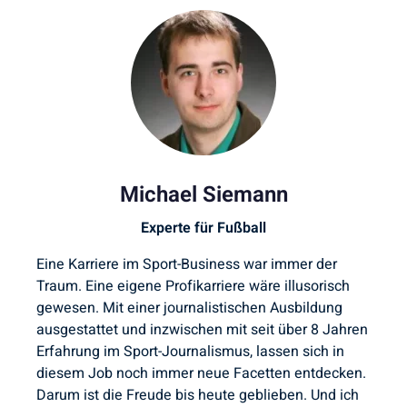
Michael Siemann
Experte für Fußball
Eine Karriere im Sport-Business war immer der
Traum. Eine eigene Profikarriere wäre illusorisch
gewesen. Mit einer journalistischen Ausbildung
ausgestattet und inzwischen mit seit über 8 Jahren
Erfahrung im Sport-Journalismus, lassen sich in
diesem Job noch immer neue Facetten entdecken.
Darum ist die Freude bis heute geblieben. Und ich