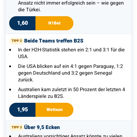
Ansatz nicht immer erfolgreich sein – wie gegen
die Türkei.
1,60
N1Bet
Beide Teams treffen B2S
TIPP 2
In der H2H-Statistik stehen ein 2:1 und 3:1 für die
USA.
Die USA blicken auf ein 4:1 gegen Paraguay, 1:2
gegen Deutschland und 3:2 gegen Senegal
zurück.
Australien kam zuletzt in 50 Prozent der letzten 4
Länderspiele zu B2S.
1,95
Wettson
Über 9,5 Ecken
TIPP 3
Australiens vorsichtiger Ansatz könnte zu vielen