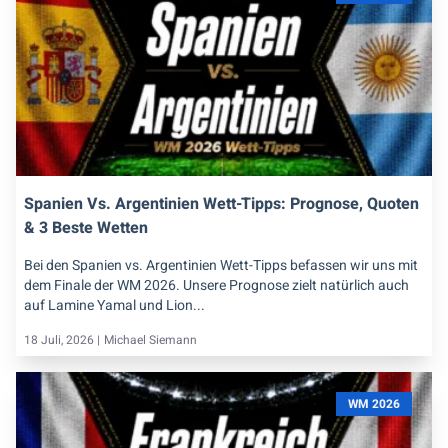
Spanien Vs. Argentinien Wett-Tipps: Prognose, Quoten
& 3 Beste Wetten
Bei den Spanien vs. Argentinien Wett-Tipps befassen wir uns mit
dem Finale der WM 2026. Unsere Prognose zielt natürlich auch
auf Lamine Yamal und Lion...
18 Juli, 2026 |
Michael Siemann
WM 2026