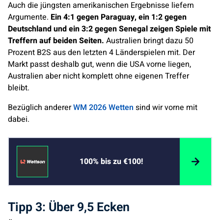
Auch die jüngsten amerikanischen Ergebnisse liefern
Argumente.
Ein 4:1 gegen Paraguay, ein 1:2 gegen
Deutschland und ein 3:2 gegen Senegal zeigen Spiele mit
Treffern auf beiden Seiten.
Australien bringt dazu 50
Prozent B2S aus den letzten 4 Länderspielen mit. Der
Markt passt deshalb gut, wenn die USA vorne liegen,
Australien aber nicht komplett ohne eigenen Treffer
bleibt.
Bezüglich anderer
WM 2026 Wetten
sind wir vorne mit
dabei.
100% bis zu €100!
Tipp 3: Über 9,5 Ecken