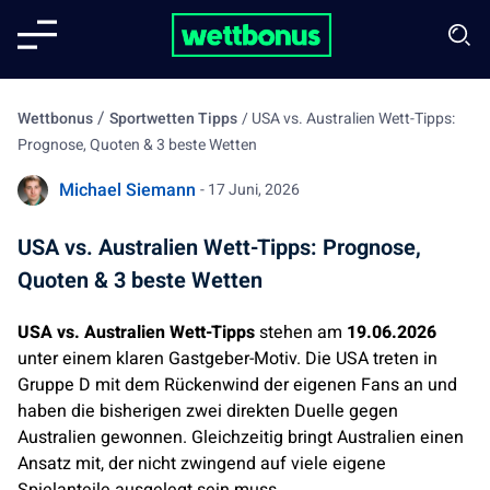
/
Wettbonus
Sportwetten Tipps
/
USA vs. Australien Wett-Tipps:
Prognose, Quoten & 3 beste Wetten
Michael Siemann
- 17 Juni, 2026
USA vs. Australien Wett-Tipps: Prognose,
Quoten & 3 beste Wetten
USA vs. Australien Wett-Tipps
stehen am
19.06.2026
unter einem klaren Gastgeber-Motiv. Die USA treten in
Gruppe D mit dem Rückenwind der eigenen Fans an und
haben die bisherigen zwei direkten Duelle gegen
Australien gewonnen. Gleichzeitig bringt Australien einen
Ansatz mit, der nicht zwingend auf viele eigene