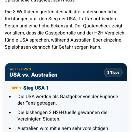
Spielanteile ausgelegt sein muss.
Die 3 Wettideen greifen deshalb drei unterschiedliche
Richtungen auf: den Sieg der USA, Treffer auf beiden
Seiten und eine hohe Eckenzahl. Der Quotencheck zeigt
vor allem, dass die Gastgeberrolle und der H2H-Vergleich
für die USA sprechen, während Australien über einzelne
Spielphasen dennoch für Gefahr sorgen kann.
WETT-TIPPS
3 Tipps
USA vs. Australien
Sieg USA 1
TIPP 1
Die USA werden als Gastgeber von der Euphorie
der Fans getragen.
Die bisherigen 2 H2H-Duelle gewannen die
Vereinigten Staaten.
Australien wird mit einem sehr vorsichtigen