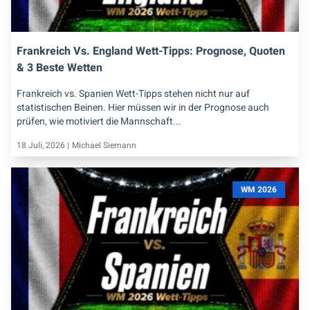
Frankreich Vs. England Wett-Tipps: Prognose, Quoten
& 3 Beste Wetten
Frankreich vs. Spanien Wett-Tipps stehen nicht nur auf
statistischen Beinen. Hier müssen wir in der Prognose auch
prüfen, wie motiviert die Mannschaft...
18 Juli, 2026 |
Michael Siemann
WM 2026