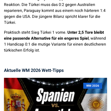
Reaktion. Die Türkei muss das 0:2 gegen Australien
reparieren, Paraguay kommt aus einem noch härteren 1:4
gegen die USA. Die jüngere Bilanz spricht klarer für die
Türkei.
Praktisch steht Sieg Türkei 1 vorne.
Unter 2,5 Tore bleibt
eine passende Alternative für ein engeres Spiel
, während
1 Handicap 0:1 die mutige Variante für einen deutlicheren
türkischen Erfolg ist.
Aktuelle WM 2026 Wett-Tipps
WM 2026