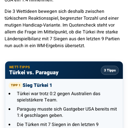
USA ein 1:4 hinnehmen.
Die 3 Wettideen bewegen sich deshalb zwischen
türkischem Reaktionsspiel, begrenzter Torzahl und einer
mutigen Handicap-Variante. Im Quotencheck steht vor
allem die Frage im Mittelpunkt, ob die Türkei ihre starke
Länderspielbilanz mit 7 Siegen aus den letzten 9 Partien
nun auch in ein WM-Ergebnis übersetzt.
WETT-TIPPS
3 Tipps
Türkei vs. Paraguay
Sieg Türkei 1
TIPP 1
Türkei war trotz 0:2 gegen Australien das
spielstärkere Team.
Paraguay musste sich Gastgeber USA bereits mit
1:4 geschlagen geben.
Die Türken mit 7 Siegen in den letzten 9