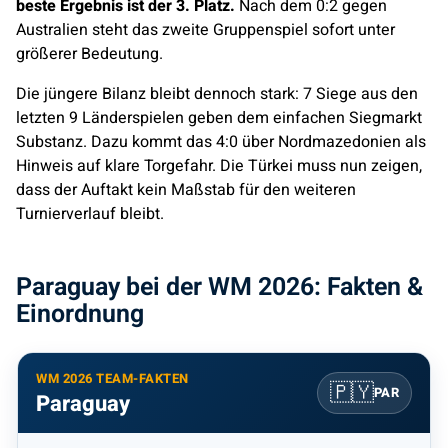
beste Ergebnis ist der 3. Platz.
Nach dem 0:2 gegen
Australien steht das zweite Gruppenspiel sofort unter
größerer Bedeutung.
Die jüngere Bilanz bleibt dennoch stark: 7 Siege aus den
letzten 9 Länderspielen geben dem einfachen Siegmarkt
Substanz. Dazu kommt das 4:0 über Nordmazedonien als
Hinweis auf klare Torgefahr. Die Türkei muss nun zeigen,
dass der Auftakt kein Maßstab für den weiteren
Turnierverlauf bleibt.
Paraguay bei der WM 2026: Fakten &
Einordnung
WM 2026 TEAM-FAKTEN
🇵🇾
PAR
Paraguay