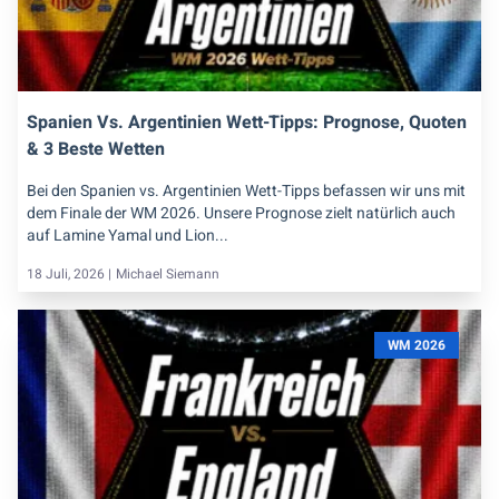
Spanien Vs. Argentinien Wett-Tipps: Prognose, Quoten
& 3 Beste Wetten
Bei den Spanien vs. Argentinien Wett-Tipps befassen wir uns mit
dem Finale der WM 2026. Unsere Prognose zielt natürlich auch
auf Lamine Yamal und Lion...
18 Juli, 2026 |
Michael Siemann
WM 2026