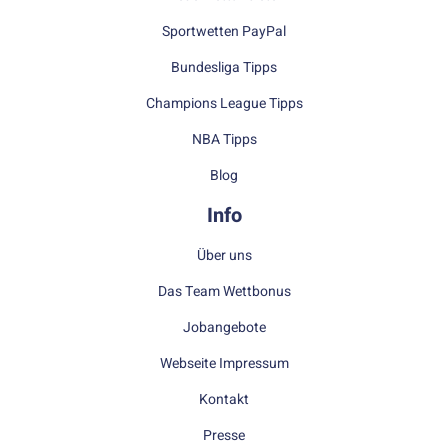
Sportwetten PayPal
Bundesliga Tipps
Champions League Tipps
NBA Tipps
Blog
Info
Über uns
Das Team Wettbonus
Jobangebote
Webseite Impressum
Kontakt
Presse