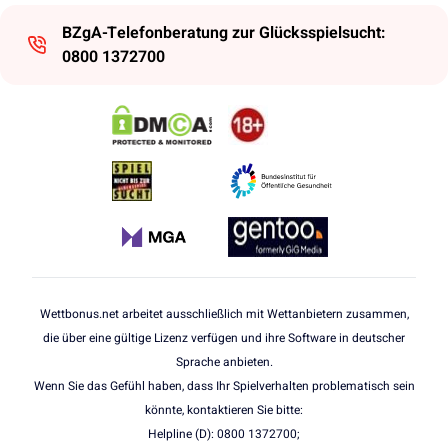
BZgA-Telefonberatung zur Glücksspielsucht:
0800 1372700
Wettbonus.net arbeitet ausschließlich mit Wettanbietern zusammen,
die über eine gültige Lizenz verfügen und ihre Software in deutscher
Sprache anbieten.
Wenn Sie das Gefühl haben, dass Ihr Spielverhalten problematisch sein
könnte, kontaktieren Sie bitte:
Helpline (D): 0800 1372700;