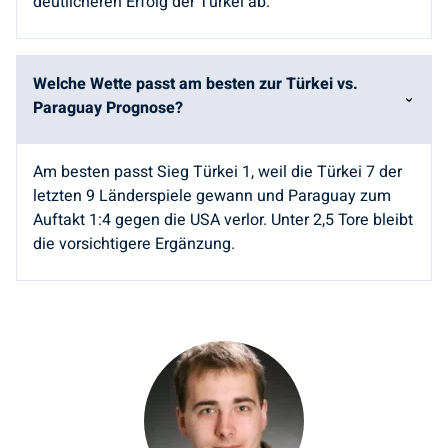
deutlicheren Erfolg der Türkei ab.
Welche Wette passt am besten zur Türkei vs.
Paraguay Prognose?
Am besten passt Sieg Türkei 1, weil die Türkei 7 der
letzten 9 Länderspiele gewann und Paraguay zum
Auftakt 1:4 gegen die USA verlor. Unter 2,5 Tore bleibt
die vorsichtigere Ergänzung.