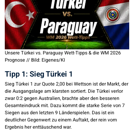
Unsere Türkei vs. Paraguay Wett-Tipps & die WM 2026
Prognose // Bild: Eigenes/KI
Tipp 1: Sieg Türkei 1
Sieg Türkei 1 zur Quote 2,00 bei Wettson ist der Markt, der
die Ausgangslage am klarsten sortiert. Die Türkei verlor
zwar 0:2 gegen Australien, brachte aber den besseren
Gesamteindruck mit. Dazu kommt die starke Serie von 7
Siegen aus den letzten 9 Länderspielen. Das ist ein
deutlicher Gegenwert zu einem Auftakt, der rein vom
Ergebnis her enttäuschend war.