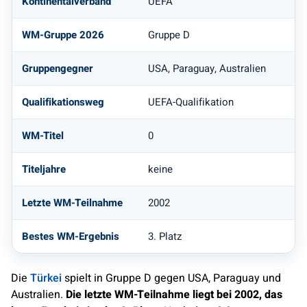
Kontinentalverband
UEFA
WM-Gruppe 2026
Gruppe D
Gruppengegner
USA, Paraguay, Australien
Qualifikationsweg
UEFA-Qualifikation
WM-Titel
0
Titeljahre
keine
Letzte WM-Teilnahme
2002
Bestes WM-Ergebnis
3. Platz
Die
Türkei
spielt in Gruppe D gegen USA, Paraguay und
Australien.
Die letzte WM-Teilnahme liegt bei 2002, das