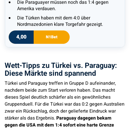
Die Paraguayer müssen noch das 1:4 gegen
Amerika verdauen.
Die Türken haben mit dem 4:0 über
Nordmazedonien klare Torgefahr gezeigt.
4,00
N1Bet
Wett-Tipps zu Türkei vs. Paraguay:
Diese Märkte sind spannend
Türkei und Paraguay treffen in Gruppe D aufeinander,
nachdem beide zum Start verloren haben. Das macht
dieses Spiel deutlich schärfer als ein gewöhnliches
Gruppenduell. Für die Türkei war das 0:2 gegen Australien
zwar ein Rückschlag, doch der gelieferte Eindruck war
stärker als das Ergebnis.
Paraguay dagegen bekam
gegen die USA mit dem 1:4 sofort eine harte Grenze