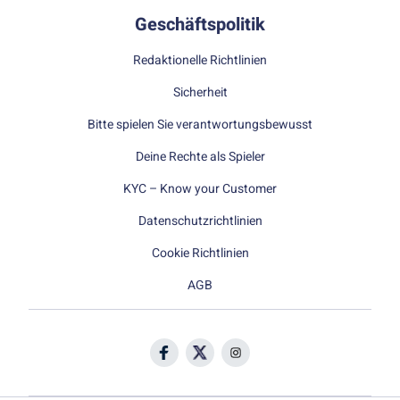
Geschäftspolitik
Redaktionelle Richtlinien
Sicherheit
Bitte spielen Sie verantwortungsbewusst
Deine Rechte als Spieler
KYC – Know your Customer
Datenschutzrichtlinien
Cookie Richtlinien
AGB