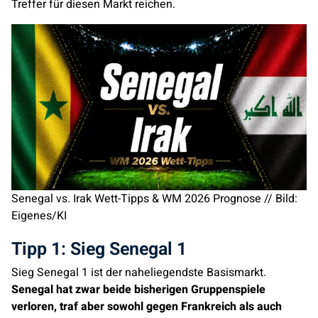
Treffer für diesen Markt reichen.
Senegal vs. Irak Wett-Tipps & WM 2026 Prognose // Bild:
Eigenes/KI
Tipp 1: Sieg Senegal 1
Sieg Senegal 1 ist der naheliegendste Basismarkt.
Senegal hat zwar beide bisherigen Gruppenspiele
verloren, traf aber sowohl gegen Frankreich als auch