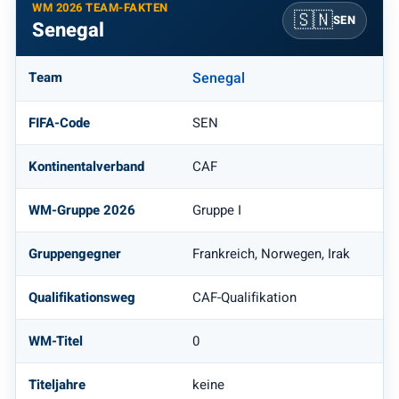
WM 2026 TEAM-FAKTEN
🇸🇳
SEN
Senegal
Team
Senegal
FIFA-Code
SEN
Kontinentalverband
CAF
WM-Gruppe 2026
Gruppe I
Gruppengegner
Frankreich, Norwegen, Irak
Qualifikationsweg
CAF-Qualifikation
WM-Titel
0
Titeljahre
keine