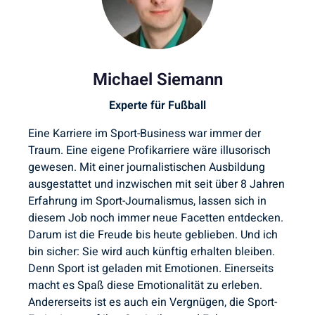
Michael Siemann
Experte für Fußball
Eine Karriere im Sport-Business war immer der
Traum. Eine eigene Profikarriere wäre illusorisch
gewesen. Mit einer journalistischen Ausbildung
ausgestattet und inzwischen mit seit über 8 Jahren
Erfahrung im Sport-Journalismus, lassen sich in
diesem Job noch immer neue Facetten entdecken.
Darum ist die Freude bis heute geblieben. Und ich
bin sicher: Sie wird auch künftig erhalten bleiben.
Denn Sport ist geladen mit Emotionen. Einerseits
macht es Spaß diese Emotionalität zu erleben.
Andererseits ist es auch ein Vergnügen, die Sport-