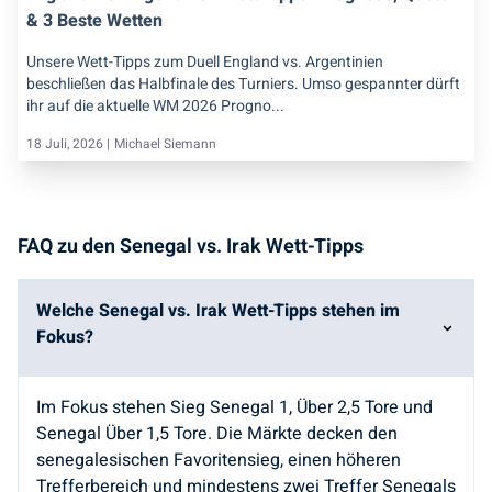
& 3 Beste Wetten
Unsere Wett-Tipps zum Duell England vs. Argentinien
beschließen das Halbfinale des Turniers. Umso gespannter dürft
ihr auf die aktuelle WM 2026 Progno...
18 Juli, 2026 |
Michael Siemann
FAQ zu den Senegal vs. Irak Wett-Tipps
Welche Senegal vs. Irak Wett-Tipps stehen im
Fokus?
Im Fokus stehen Sieg Senegal 1, Über 2,5 Tore und
Senegal Über 1,5 Tore. Die Märkte decken den
senegalesischen Favoritensieg, einen höheren
Trefferbereich und mindestens zwei Treffer Senegals