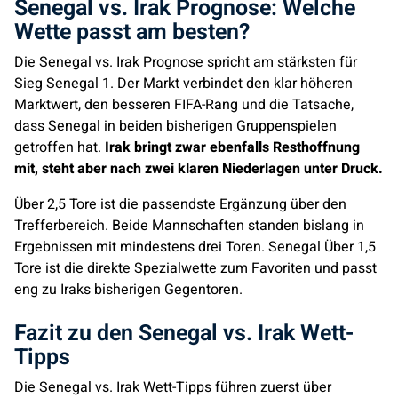
Senegal vs. Irak Prognose: Welche
Wette passt am besten?
Die Senegal vs. Irak Prognose spricht am stärksten für
Sieg Senegal 1. Der Markt verbindet den klar höheren
Marktwert, den besseren FIFA-Rang und die Tatsache,
dass Senegal in beiden bisherigen Gruppenspielen
getroffen hat.
Irak bringt zwar ebenfalls Resthoffnung
mit, steht aber nach zwei klaren Niederlagen unter Druck.
Über 2,5 Tore ist die passendste Ergänzung über den
Trefferbereich. Beide Mannschaften standen bislang in
Ergebnissen mit mindestens drei Toren. Senegal Über 1,5
Tore ist die direkte Spezialwette zum Favoriten und passt
eng zu Iraks bisherigen Gegentoren.
Fazit zu den Senegal vs. Irak Wett-
Tipps
Die Senegal vs. Irak Wett-Tipps führen zuerst über