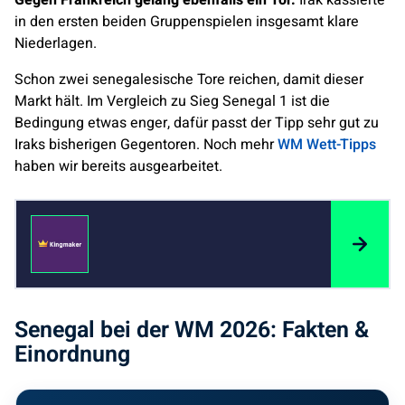
in den ersten beiden Gruppenspielen insgesamt klare
Niederlagen.
Schon zwei senegalesische Tore reichen, damit dieser
Markt hält. Im Vergleich zu Sieg Senegal 1 ist die
Bedingung etwas enger, dafür passt der Tipp sehr gut zu
Iraks bisherigen Gegentoren. Noch mehr
WM Wett-Tipps
haben wir bereits ausgearbeitet.
Senegal bei der WM 2026: Fakten &
Einordnung