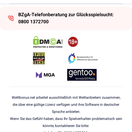
BZgA-Telefonberatung zur Glücksspielsucht:
0800 1372700
Wettbonus.net arbeitet ausschließlich mit Wettanbietern zusammen,
die über eine gültige Lizenz verfügen und ihre Software in deutscher
Sprache anbieten.
Wenn Sie das Gefühl haben, dass Ihr Spielverhalten problematisch sein
könnte, kontaktieren Sie bitte: