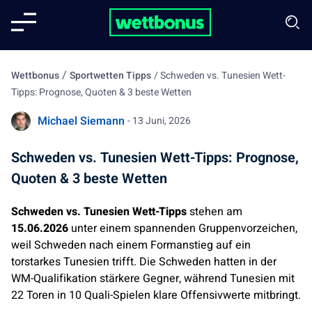
/
Wettbonus
Sportwetten Tipps
/
Schweden vs. Tunesien Wett-
Tipps: Prognose, Quoten & 3 beste Wetten
Michael Siemann
- 13 Juni, 2026
Schweden vs. Tunesien Wett-Tipps: Prognose,
Quoten & 3 beste Wetten
Schweden vs. Tunesien Wett-Tipps
stehen am
15.06.2026
unter einem spannenden Gruppenvorzeichen,
weil Schweden nach einem Formanstieg auf ein
torstarkes Tunesien trifft. Die Schweden hatten in der
WM-Qualifikation stärkere Gegner, während Tunesien mit
22 Toren in 10 Quali-Spielen klare Offensivwerte mitbringt.