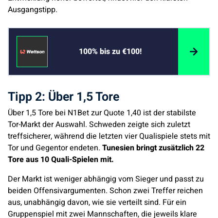
Ausgangstipp.
100% bis zu €100!
Tipp 2: Über 1,5 Tore
Über 1,5 Tore bei N1Bet zur Quote 1,40 ist der stabilste
Tor-Markt der Auswahl. Schweden zeigte sich zuletzt
treffsicherer, während die letzten vier Qualispiele stets mit
Tor und Gegentor endeten.
Tunesien bringt zusätzlich 22
Tore aus 10 Quali-Spielen mit.
Der Markt ist weniger abhängig vom Sieger und passt zu
beiden Offensivargumenten. Schon zwei Treffer reichen
aus, unabhängig davon, wie sie verteilt sind. Für ein
Gruppenspiel mit zwei Mannschaften, die jeweils klare