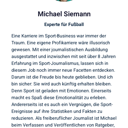
Michael Siemann
Experte für Fußball
Eine Karriere im Sport-Business war immer der
Traum. Eine eigene Profikarriere wäre illusorisch
gewesen. Mit einer journalistischen Ausbildung
ausgestattet und inzwischen mit seit über 8 Jahren
Erfahrung im Sport-Journalismus, lassen sich in
diesem Job noch immer neue Facetten entdecken.
Darum ist die Freude bis heute geblieben. Und ich
bin sicher: Sie wird auch künftig erhalten bleiben.
Denn Sport ist geladen mit Emotionen. Einerseits
macht es Spaß diese Emotionalität zu erleben.
Andererseits ist es auch ein Vergnügen, die Sport-
Ereignisse auf ihre Statistiken und Fakten zu
reduzieren. Als freiberuflicher Journalist ist Michael
beim Verfassen und Veröffentlichen von Ratgeber,