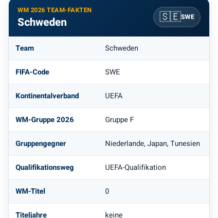
WM 2026 TEAM-FAKTEN
🇸🇪
SWE
Schweden
Team
Schweden
FIFA-Code
SWE
Kontinentalverband
UEFA
WM-Gruppe 2026
Gruppe F
Gruppengegner
Niederlande, Japan, Tunesien
Qualifikationsweg
UEFA-Qualifikation
WM-Titel
0
Titeljahre
keine