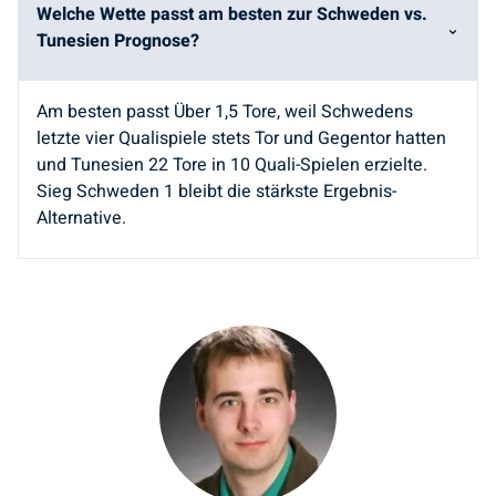
Welche Wette passt am besten zur Schweden vs.
Tunesien Prognose?
Am besten passt Über 1,5 Tore, weil Schwedens
letzte vier Qualispiele stets Tor und Gegentor hatten
und Tunesien 22 Tore in 10 Quali-Spielen erzielte.
Sieg Schweden 1 bleibt die stärkste Ergebnis-
Alternative.