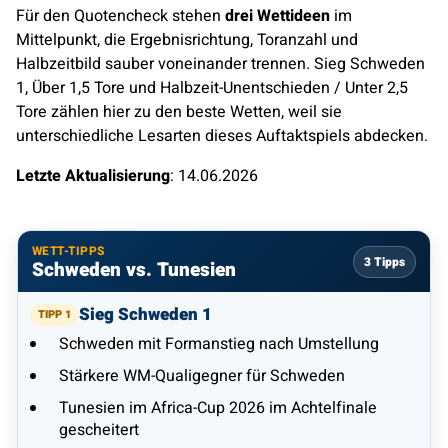
Für den Quotencheck stehen
drei Wettideen
im
Mittelpunkt, die Ergebnisrichtung, Toranzahl und
Halbzeitbild sauber voneinander trennen. Sieg Schweden
1, Über 1,5 Tore und Halbzeit-Unentschieden / Unter 2,5
Tore zählen hier zu den beste Wetten, weil sie
unterschiedliche Lesarten dieses Auftaktspiels abdecken.
Letzte Aktualisierung
: 14.06.2026
WETT-TIPPS
3 Tipps
Schweden vs. Tunesien
Sieg Schweden 1
TIPP 1
Schweden mit Formanstieg nach Umstellung
Stärkere WM-Qualigegner für Schweden
Tunesien im Africa-Cup 2026 im Achtelfinale
gescheitert