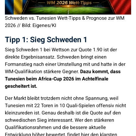
Schweden vs. Tunesien Wett-Tipps & Prognose zur WM
2026 // Bild: Eigenes/KI
Tipp 1: Sieg Schweden 1
Sieg Schweden 1 bei Wettson zur Quote 1.90 ist der
direkte Ergebnisansatz. Schweden bringt einen
Formanstieg nach einer Umstellung mit und hatte in der
WM-Qualifikation stärkere Gegner.
Dazu kommt, dass
Tunesien beim Africa-Cup 2026 im Achtelfinale
gescheitert ist.
Der Markt bleibt trotzdem nicht ohne Spannung, weil
Tunesien mit 22 Toren in 10 Quali-Spielen offensiv nicht
kleinzureden ist. Genau deshalb ist die Quote auf den
schwedischen Sieg interessant. Wer den stärkeren
Qualifikationsrahmen und die bessere aktuelle
Entwicklung höher bewertet, findet hier den klarsten