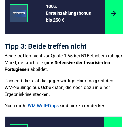
100%
Ersteinzahlungsbonus
bis 250 €
Tipp 3: Beide treffen nicht
Beide treffen nicht zur Quote 1,55 bei N1Bet ist ein ruhiger
Markt, der auch die
gute Defensive der favorisierten
Portugiesen
abbildet.
Passend dazu ist die gegenwärtige Harmlosigkeit des
WM-Neulings aus Usbekistan, die noch dazu in einer
Ergebniskrise stecken.
Noch mehr
WM Wett-Tipps
sind hier zu entdecken.