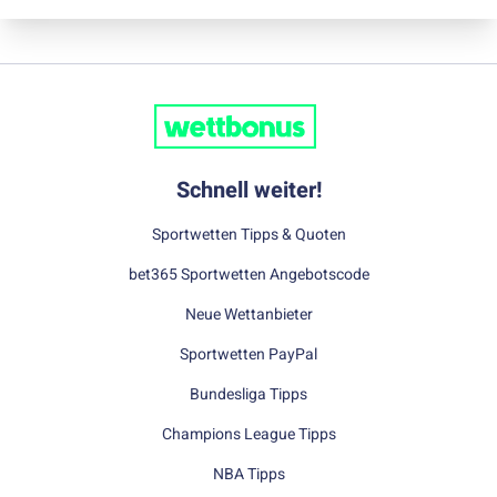
Schnell weiter!
Sportwetten Tipps & Quoten
bet365 Sportwetten Angebotscode
Neue Wettanbieter
Sportwetten PayPal
Bundesliga Tipps
Champions League Tipps
NBA Tipps