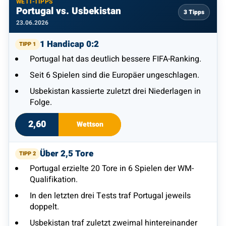
WETT-TIPPS
Portugal vs. Usbekistan
3 Tipps
23.06.2026
1 Handicap 0:2
TIPP 1
Portugal hat das deutlich bessere FIFA-Ranking.
Seit 6 Spielen sind die Europäer ungeschlagen.
Usbekistan kassierte zuletzt drei Niederlagen in
Folge.
2,60
Wettson
Über 2,5 Tore
TIPP 2
Portugal erzielte 20 Tore in 6 Spielen der WM-
Qualifikation.
In den letzten drei Tests traf Portugal jeweils
doppelt.
Usbekistan traf zuletzt zweimal hintereinander