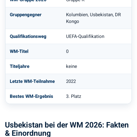
Gruppengegner
Kolumbien, Usbekistan, DR
Kongo
Qualifikationsweg
UEFA-Qualifikation
WM-Titel
0
Titeljahre
keine
Letzte WM-Teilnahme
2022
Bestes WM-Ergebnis
3. Platz
Usbekistan bei der WM 2026: Fakten
& Einordnung