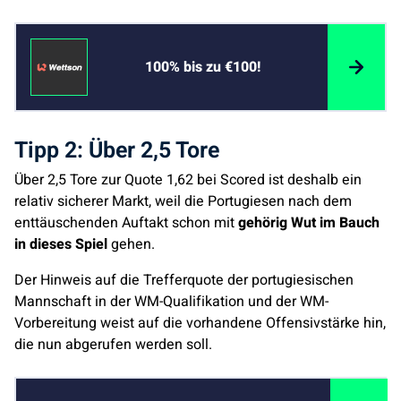
100% bis zu €100!
Tipp 2: Über 2,5 Tore
Über 2,5 Tore zur Quote 1,62 bei Scored ist deshalb ein
relativ sicherer Markt, weil die Portugiesen nach dem
enttäuschenden Auftakt schon mit
gehörig Wut im Bauch
in dieses Spiel
gehen.
Der Hinweis auf die Trefferquote der portugiesischen
Mannschaft in der WM-Qualifikation und der WM-
Vorbereitung weist auf die vorhandene Offensivstärke hin,
die nun abgerufen werden soll.