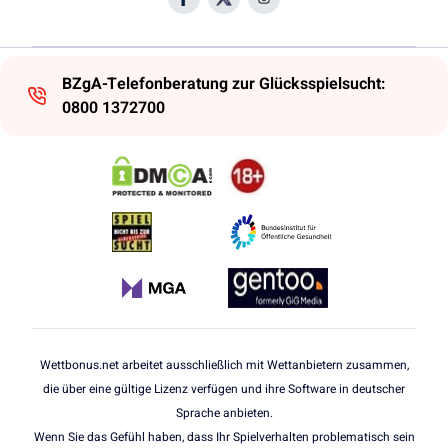
BZgA-Telefonberatung zur Glücksspielsucht:
0800 1372700
Wettbonus.net arbeitet ausschließlich mit Wettanbietern zusammen,
die über eine gültige Lizenz verfügen und ihre Software in deutscher
Sprache anbieten.
Wenn Sie das Gefühl haben, dass Ihr Spielverhalten problematisch sein