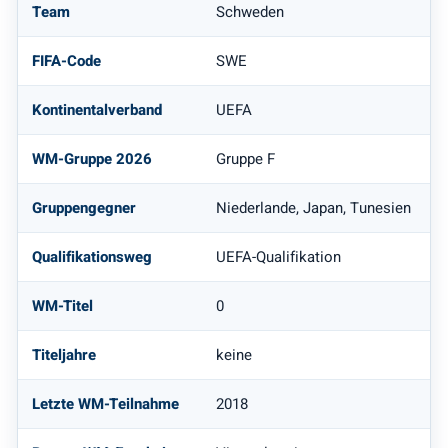
Team
Schweden
FIFA-Code
SWE
Kontinentalverband
UEFA
WM-Gruppe 2026
Gruppe F
Gruppengegner
Niederlande, Japan, Tunesien
Qualifikationsweg
UEFA-Qualifikation
WM-Titel
0
Titeljahre
keine
Letzte WM-Teilnahme
2018