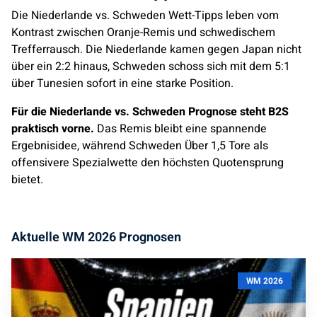
Die Niederlande vs. Schweden Wett-Tipps leben vom
Kontrast zwischen Oranje-Remis und schwedischem
Trefferrausch. Die Niederlande kamen gegen Japan nicht
über ein 2:2 hinaus, Schweden schoss sich mit dem 5:1
über Tunesien sofort in eine starke Position.
Für die Niederlande vs. Schweden Prognose steht B2S
praktisch vorne.
Das Remis bleibt eine spannende
Ergebnisidee, während Schweden Über 1,5 Tore als
offensivere Spezialwette den höchsten Quotensprung
bietet.
Aktuelle WM 2026 Prognosen
WM 2026