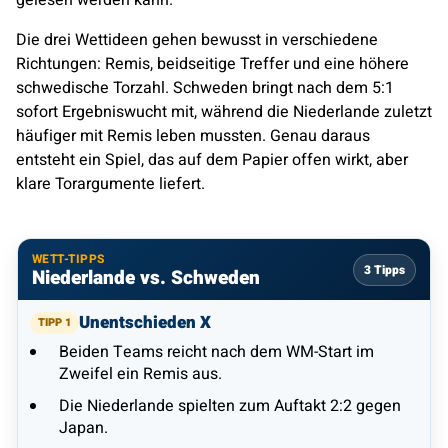
gelesen werden kann.
Die drei Wettideen gehen bewusst in verschiedene
Richtungen: Remis, beidseitige Treffer und eine höhere
schwedische Torzahl. Schweden bringt nach dem 5:1
sofort Ergebniswucht mit, während die Niederlande zuletzt
häufiger mit Remis leben mussten. Genau daraus
entsteht ein Spiel, das auf dem Papier offen wirkt, aber
klare Torargumente liefert.
WETT-TIPPS
3 Tipps
Niederlande vs. Schweden
Unentschieden X
TIPP 1
Beiden Teams reicht nach dem WM-Start im
Zweifel ein Remis aus.
Die Niederlande spielten zum Auftakt 2:2 gegen
Japan.