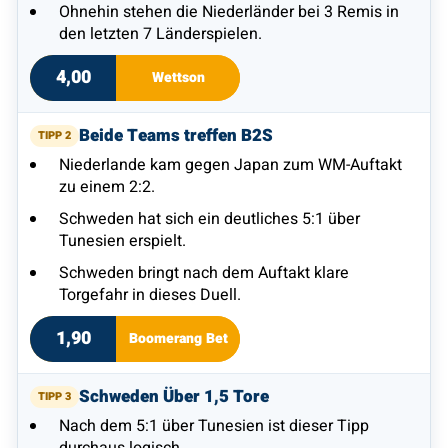
Ohnehin stehen die Niederländer bei 3 Remis in
den letzten 7 Länderspielen.
4,00
Wettson
Beide Teams treffen B2S
TIPP 2
Niederlande kam gegen Japan zum WM-Auftakt
zu einem 2:2.
Schweden hat sich ein deutliches 5:1 über
Tunesien erspielt.
Schweden bringt nach dem Auftakt klare
Torgefahr in dieses Duell.
1,90
Boomerang Bet
Schweden Über 1,5 Tore
TIPP 3
Nach dem 5:1 über Tunesien ist dieser Tipp