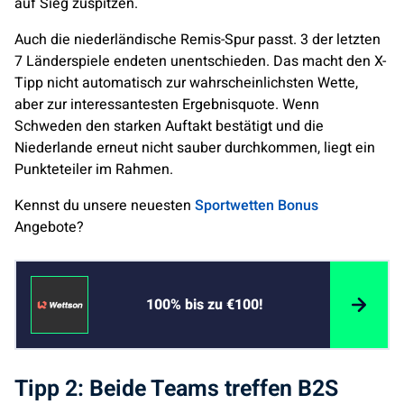
auf Sieg zuspitzen.
Auch die niederländische Remis-Spur passt. 3 der letzten
7 Länderspiele endeten unentschieden. Das macht den X-
Tipp nicht automatisch zur wahrscheinlichsten Wette,
aber zur interessantesten Ergebnisquote. Wenn
Schweden den starken Auftakt bestätigt und die
Niederlande erneut nicht sauber durchkommen, liegt ein
Punkteteiler im Rahmen.
Kennst du unsere neuesten
Sportwetten Bonus
Angebote?
100% bis zu €100!
Tipp 2: Beide Teams treffen B2S