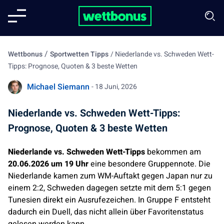
/
Wettbonus
Sportwetten Tipps
/
Niederlande vs. Schweden Wett-
Tipps: Prognose, Quoten & 3 beste Wetten
Michael Siemann
- 18 Juni, 2026
Niederlande vs. Schweden Wett-Tipps:
Prognose, Quoten & 3 beste Wetten
Niederlande vs. Schweden Wett-Tipps
bekommen am
20.06.2026 um 19 Uhr
eine besondere Gruppennote. Die
Niederlande kamen zum WM-Auftakt gegen Japan nur zu
einem 2:2, Schweden dagegen setzte mit dem 5:1 gegen
Tunesien direkt ein Ausrufezeichen. In Gruppe F entsteht
dadurch ein Duell, das nicht allein über Favoritenstatus