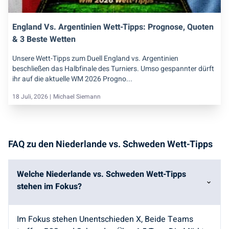
England Vs. Argentinien Wett-Tipps: Prognose, Quoten
& 3 Beste Wetten
Unsere Wett-Tipps zum Duell England vs. Argentinien
beschließen das Halbfinale des Turniers. Umso gespannter dürft
ihr auf die aktuelle WM 2026 Progno...
18 Juli, 2026 |
Michael Siemann
FAQ zu den Niederlande vs. Schweden Wett-Tipps
Welche Niederlande vs. Schweden Wett-Tipps
stehen im Fokus?
Im Fokus stehen Unentschieden X, Beide Teams