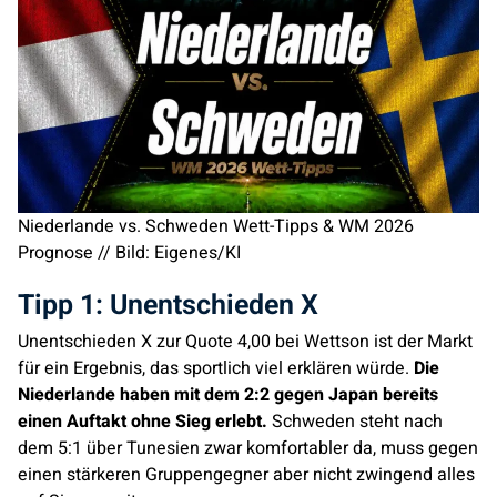
Niederlande vs. Schweden Wett-Tipps & WM 2026
Prognose // Bild: Eigenes/KI
Tipp 1: Unentschieden X
Unentschieden X zur Quote 4,00 bei Wettson ist der Markt
für ein Ergebnis, das sportlich viel erklären würde.
Die
Niederlande haben mit dem 2:2 gegen Japan bereits
einen Auftakt ohne Sieg erlebt.
Schweden steht nach
dem 5:1 über Tunesien zwar komfortabler da, muss gegen
einen stärkeren Gruppengegner aber nicht zwingend alles