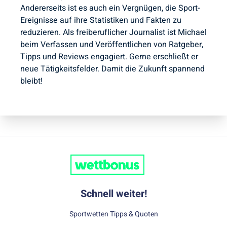
Andererseits ist es auch ein Vergnügen, die Sport-
Ereignisse auf ihre Statistiken und Fakten zu
reduzieren. Als freiberuflicher Journalist ist Michael
beim Verfassen und Veröffentlichen von Ratgeber,
Tipps und Reviews engagiert. Gerne erschließt er
neue Tätigkeitsfelder. Damit die Zukunft spannend
bleibt!
Schnell weiter!
Sportwetten Tipps & Quoten