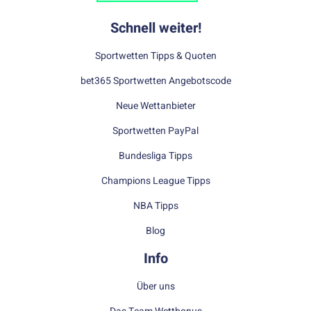
Schnell weiter!
Sportwetten Tipps & Quoten
bet365 Sportwetten Angebotscode
Neue Wettanbieter
Sportwetten PayPal
Bundesliga Tipps
Champions League Tipps
NBA Tipps
Blog
Info
Über uns