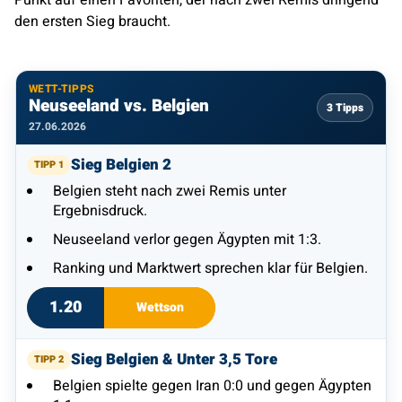
Punkt auf einen Favoriten, der nach zwei Remis dringend
den ersten Sieg braucht.
WETT-TIPPS
Neuseeland vs. Belgien
3 Tipps
27.06.2026
Sieg Belgien 2
TIPP 1
Belgien steht nach zwei Remis unter
Ergebnisdruck.
Neuseeland verlor gegen Ägypten mit 1:3.
Ranking und Marktwert sprechen klar für Belgien.
1.20
Wettson
Sieg Belgien & Unter 3,5 Tore
TIPP 2
Belgien spielte gegen Iran 0:0 und gegen Ägypten