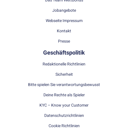
Das Team Wettbonus
Jobangebote
Webseite Impressum
Kontakt
Presse
Geschäftspolitik
Redaktionelle Richtlinien
Sicherheit
Bitte spielen Sie verantwortungsbewusst
Deine Rechte als Spieler
KYC – Know your Customer
Datenschutzrichtlinien
Cookie Richtlinien