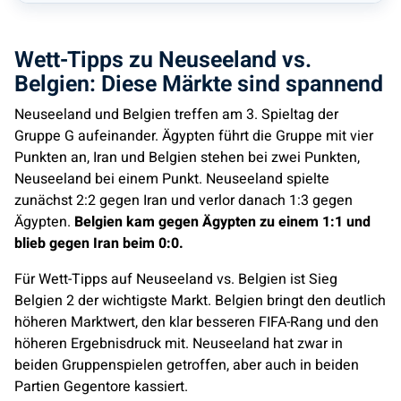
Wett-Tipps zu Neuseeland vs.
Belgien: Diese Märkte sind spannend
Neuseeland und Belgien treffen am 3. Spieltag der
Gruppe G aufeinander. Ägypten führt die Gruppe mit vier
Punkten an, Iran und Belgien stehen bei zwei Punkten,
Neuseeland bei einem Punkt. Neuseeland spielte
zunächst 2:2 gegen Iran und verlor danach 1:3 gegen
Ägypten.
Belgien kam gegen Ägypten zu einem 1:1 und
blieb gegen Iran beim 0:0.
Für Wett-Tipps auf Neuseeland vs. Belgien ist Sieg
Belgien 2 der wichtigste Markt. Belgien bringt den deutlich
höheren Marktwert, den klar besseren FIFA-Rang und den
höheren Ergebnisdruck mit. Neuseeland hat zwar in
beiden Gruppenspielen getroffen, aber auch in beiden
Partien Gegentore kassiert.