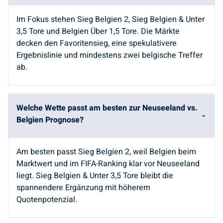
Im Fokus stehen Sieg Belgien 2, Sieg Belgien & Unter
3,5 Tore und Belgien Über 1,5 Tore. Die Märkte
decken den Favoritensieg, eine spekulativere
Ergebnislinie und mindestens zwei belgische Treffer
ab.
Welche Wette passt am besten zur Neuseeland vs.
Belgien Prognose?
Am besten passt Sieg Belgien 2, weil Belgien beim
Marktwert und im FIFA-Ranking klar vor Neuseeland
liegt. Sieg Belgien & Unter 3,5 Tore bleibt die
spannendere Ergänzung mit höherem
Quotenpotenzial.