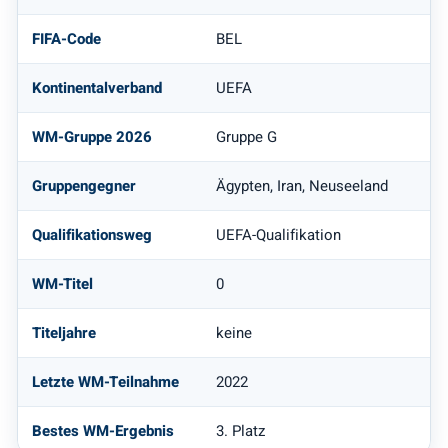
FIFA-Code
BEL
Kontinentalverband
UEFA
WM-Gruppe 2026
Gruppe G
Gruppengegner
Ägypten, Iran, Neuseeland
Qualifikationsweg
UEFA-Qualifikation
WM-Titel
0
Titeljahre
keine
Letzte WM-Teilnahme
2022
Bestes WM-Ergebnis
3. Platz