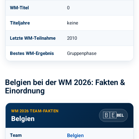
WM-Titel
0
Titeljahre
keine
Letzte WM-Teilnahme
2010
Bestes WM-Ergebnis
Gruppenphase
Belgien bei der WM 2026: Fakten &
Einordnung
WM 2026 TEAM-FAKTEN
🇧🇪
BEL
Belgien
Team
Belgien