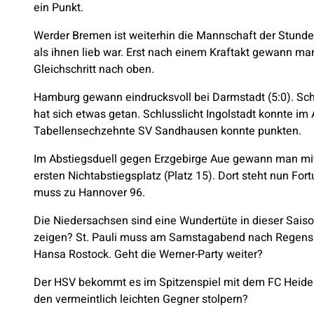
ein Punkt.
Werder Bremen ist weiterhin die Mannschaft der Stunde.
als ihnen lieb war. Erst nach einem Kraftakt gewann m
Gleichschritt nach oben.
Hamburg gewann eindrucksvoll bei Darmstadt (5:0). Sch
hat sich etwas getan. Schlusslicht Ingolstadt konnte i
Tabellensechzehnte SV Sandhausen konnte punkten.
Im Abstiegsduell gegen Erzgebirge Aue gewann man mit
ersten Nichtabstiegsplatz (Platz 15). Dort steht nun Fo
muss zu Hannover 96.
Die Niedersachsen sind eine Wundertüte in dieser Sais
zeigen? St. Pauli muss am Samstagabend nach Regensb
Hansa Rostock. Geht die Werner-Party weiter?
Der HSV bekommt es im Spitzenspiel mit dem FC Heiden
den vermeintlich leichten Gegner stolpern?