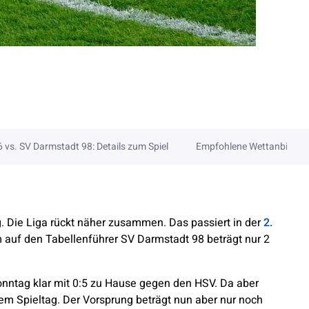
 vs. SV Darmstadt 98: Details zum Spiel
Empfohlene Wettanbieter 
. Die Liga rückt näher zusammen. Das passiert in der
2.
auf den Tabellenführer SV Darmstadt 98 beträgt nur 2
onntag klar mit 0:5 zu Hause gegen den HSV. Da aber
 dem Spieltag. Der Vorsprung beträgt nun aber nur noch