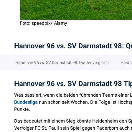
Foto: speedpix/ Alamy
Hannover 96 vs. SV Darmstadt 98: Q
Hannover 96 vs. SV Darmstadt 98: Quotenvergleich
Hanno
Hannover 96 vs. SV Darmstadt 98 Ti
Was passiert, wenn die beiden führenden Teams einer Li
Bundesliga
nun schon seit Wochen. Die Folge ist Hoch
Punkte.
Das bedeutet mit einem Sieg könnte Heidenheim den Spi
Verfolger FC St. Pauli sein Spiel gegen Paderborn auch 