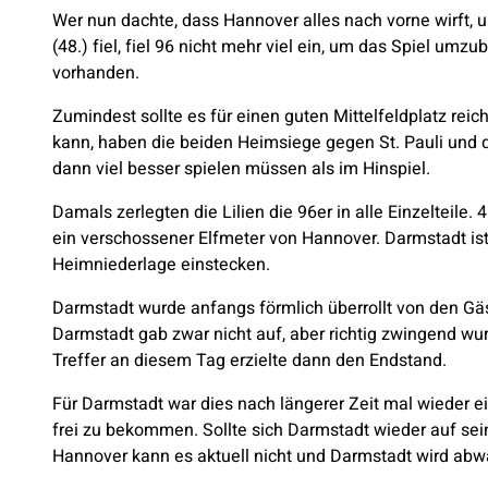
Wer nun dachte, dass Hannover alles nach vorne wirft, 
(48.) fiel, fiel 96 nicht mehr viel ein, um das Spiel u
vorhanden.
Zumindest sollte es für einen guten Mittelfeldplatz rei
kann, haben die beiden Heimsiege gegen St. Pauli und d
dann viel besser spielen müssen als im Hinspiel.
Damals zerlegten die Lilien die 96er in alle Einzeltei
ein verschossener Elfmeter von Hannover. Darmstadt is
Heimniederlage einstecken.
Darmstadt wurde anfangs förmlich überrollt von den Gäst
Darmstadt gab zwar nicht auf, aber richtig zwingend wur
Treffer an diesem Tag erzielte dann den Endstand.
Für Darmstadt war dies nach längerer Zeit mal wieder ei
frei zu bekommen. Sollte sich Darmstadt wieder auf sei
Hannover kann es aktuell nicht und Darmstadt wird abwa