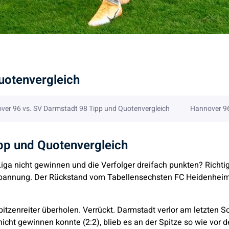
uotenvergleich
ver 96 vs. SV Darmstadt 98 Tipp und Quotenvergleich
Hannover 96
pp und Quotenvergleich
ga nicht gewinnen und die Verfolger dreifach punkten? Richtig
spannung. Der Rückstand vom Tabellensechsten FC Heidenheim 
tzenreiter überholen. Verrückt. Darmstadt verlor am letzten S
nicht gewinnen konnte (2:2), blieb es an der Spitze so wie vor