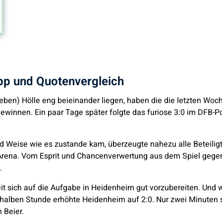
pp und Quotenvergleich
eben) Hölle eng beieinander liegen, haben die die letzten Wo
ewinnen. Ein paar Tage später folgte das furiose 3:0 im DFB-P
nd Weise wie es zustande kam, überzeugte nahezu alle Beteilig
Arena. Vom Esprit und Chancenverwertung aus dem Spiel gege
.
t sich auf die Aufgabe in Heidenheim gut vorzubereiten. Und w
ner halben Stunde erhöhte Heidenheim auf 2:0. Nur zwei Minuten
 Beier.