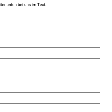
ter unten bei uns im Text.