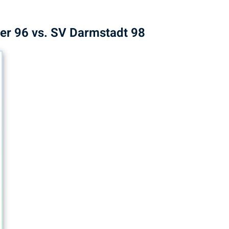
er 96 vs. SV Darmstadt 98