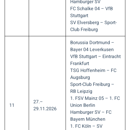
Hamburger SV
FC Schalke 04 – VfB
Stuttgart
SV Elversberg – Sport-
Club Freiburg
Borussia Dortmund –
Bayer 04 Leverkusen
VfB Stuttgart – Eintracht
Frankfurt
TSG Hoffenheim – FC
Augsburg
Sport-Club Freiburg –
RB Leipzig
1. FSV Mainz 05 – 1. FC
27.–
11
Union Berlin
29.11.2026
Hamburger SV – FC
Bayern München
1. FC Köln – SV