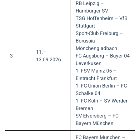
RB Leipzig –
Hamburger SV
TSG Hoffenheim – VfB
Stuttgart
Sport-Club Freiburg –
Borussia
Mönchengladbach
11.–
3
FC Augsburg – Bayer 04
13.09.2026
Leverkusen
1. FSV Mainz 05 –
Eintracht Frankfurt
1. FC Union Berlin – FC
Schalke 04
1. FC Köln – SV Werder
Bremen
SV Elversberg – FC
Bayern München
FC Bayern München –