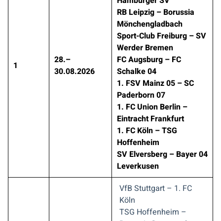
Hamburger SV
RB Leipzig – Borussia
Mönchengladbach
Sport-Club Freiburg – SV
Werder Bremen
28.–
FC Augsburg – FC
1
30.08.2026
Schalke 04
1. FSV Mainz 05 – SC
Paderborn 07
1. FC Union Berlin –
Eintracht Frankfurt
1. FC Köln – TSG
Hoffenheim
SV Elversberg – Bayer 04
Leverkusen
VfB Stuttgart – 1. FC
Köln
TSG Hoffenheim –