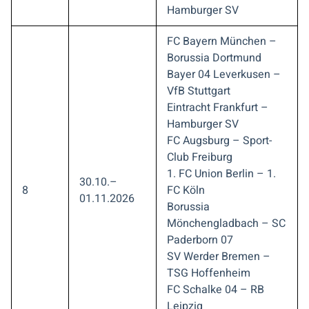
Hamburger SV
FC Bayern München –
Borussia Dortmund
Bayer 04 Leverkusen –
VfB Stuttgart
Eintracht Frankfurt –
Hamburger SV
FC Augsburg – Sport-
Club Freiburg
1. FC Union Berlin – 1.
30.10.–
8
FC Köln
01.11.2026
Borussia
Mönchengladbach – SC
Paderborn 07
SV Werder Bremen –
TSG Hoffenheim
FC Schalke 04 – RB
Leipzig