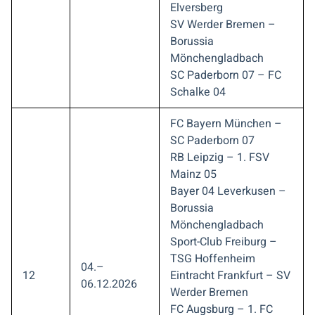
Elversberg
SV Werder Bremen –
Borussia
Mönchengladbach
SC Paderborn 07 – FC
Schalke 04
FC Bayern München –
SC Paderborn 07
RB Leipzig – 1. FSV
Mainz 05
Bayer 04 Leverkusen –
Borussia
Mönchengladbach
Sport-Club Freiburg –
TSG Hoffenheim
04.–
12
Eintracht Frankfurt – SV
06.12.2026
Werder Bremen
FC Augsburg – 1. FC