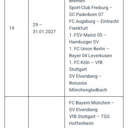
Bremen
Sport-Club Freiburg –
SC Paderborn 07
FC Augsburg – Eintracht
29.–
19
Frankfurt
31.01.2027
1. FSV Mainz 05 –
Hamburger SV
1. FC Union Berlin –
Bayer 04 Leverkusen
1. FC Köln – VfB
Stuttgart
SV Elversberg –
Borussia
Mönchengladbach
FC Bayern München –
SV Elversberg
VfB Stuttgart – TSG
Hoffenheim