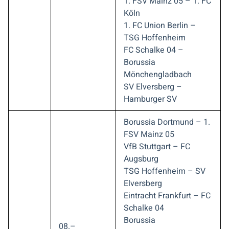
1. FSV Mainz 05 – 1. FC
Köln
1. FC Union Berlin –
TSG Hoffenheim
FC Schalke 04 –
Borussia
Mönchengladbach
SV Elversberg –
Hamburger SV
Borussia Dortmund – 1.
FSV Mainz 05
VfB Stuttgart – FC
Augsburg
TSG Hoffenheim – SV
Elversberg
Eintracht Frankfurt – FC
Schalke 04
Borussia
08.–