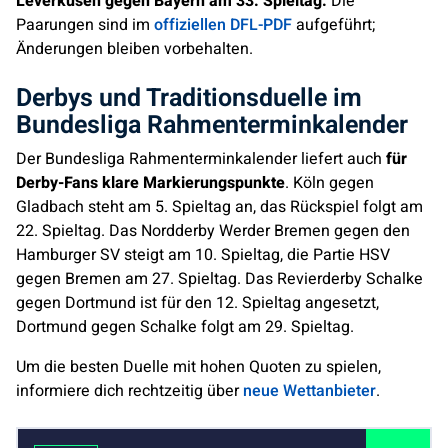
Leverkusen gegen Bayern am 33. Spieltag.
Die
Paarungen sind im
offiziellen DFL-PDF
aufgeführt;
Änderungen bleiben vorbehalten.
Derbys und Traditionsduelle im
Bundesliga Rahmenterminkalender
Der Bundesliga Rahmenterminkalender liefert auch
für
Derby-Fans klare Markierungspunkte
. Köln gegen
Gladbach steht am 5. Spieltag an, das Rückspiel folgt am
22. Spieltag. Das Nordderby Werder Bremen gegen den
Hamburger SV steigt am 10. Spieltag, die Partie HSV
gegen Bremen am 27. Spieltag. Das Revierderby Schalke
gegen Dortmund ist für den 12. Spieltag angesetzt,
Dortmund gegen Schalke folgt am 29. Spieltag.
Um die besten Duelle mit hohen Quoten zu spielen,
informiere dich rechtzeitig über
neue Wettanbieter
.