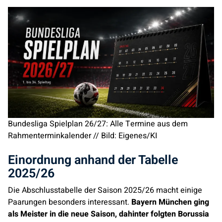
Bundesliga Spielplan 26/27: Alle Termine aus dem
Rahmenterminkalender // Bild: Eigenes/KI
Einordnung anhand der Tabelle
2025/26
Die Abschlusstabelle der Saison 2025/26 macht einige
Paarungen besonders interessant.
Bayern München ging
als Meister in die neue Saison, dahinter folgten Borussia