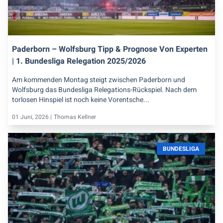
Paderborn – Wolfsburg Tipp & Prognose Von Experten
| 1. Bundesliga Relegation 2025/2026
Am kommenden Montag steigt zwischen Paderborn und
Wolfsburg das Bundesliga Relegations-Rückspiel. Nach dem
torlosen Hinspiel ist noch keine Vorentsche...
01 Juni, 2026 |
Thomas Kellner
BUNDESLIGA