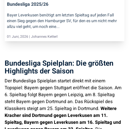
Bundesliga 2025/26
Bayer Leverkusen benötigt am letzten Spieltag auf jeden Fall
einen Sieg gegen den Hamburger SV, für den es um nicht mehr
allzu viel geht, um noch eine...
01 Juni, 2026 |
Johannes Ketterl
Bundesliga Spielplan: Die größten
Highlights der Saison
Der Bundesliga Spielplan startet direkt mit einem
Topspiel: Bayern gegen Stuttgart eröffnet die Saison. Am
6. Spieltag folgt Bayern gegen Leipzig, am 8. Spieltag
steht Bayern gegen Dortmund an. Das Rückspiel des
Klassikers steigt am 25. Spieltag in Dortmund.
Weitere
Kracher sind Dortmund gegen Leverkusen am 11.
Spieltag, Bayern gegen Leverkusen am 16. Spieltag und