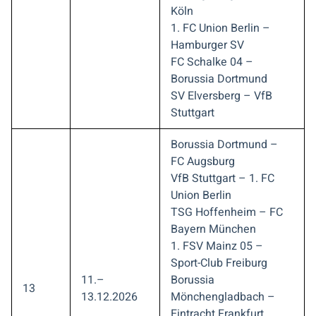
Köln
1. FC Union Berlin –
Hamburger SV
FC Schalke 04 –
Borussia Dortmund
SV Elversberg – VfB
Stuttgart
Borussia Dortmund –
FC Augsburg
VfB Stuttgart – 1. FC
Union Berlin
TSG Hoffenheim – FC
Bayern München
1. FSV Mainz 05 –
Sport-Club Freiburg
11.–
Borussia
13
13.12.2026
Mönchengladbach –
Eintracht Frankfurt