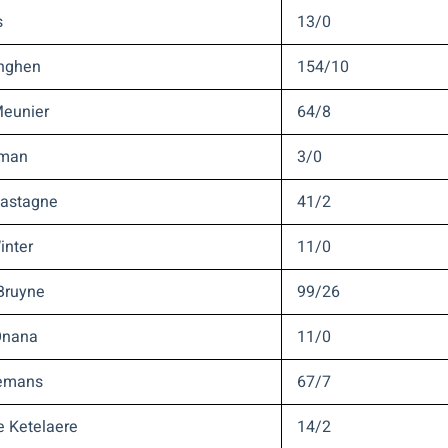
s
13/0
onghen
154/10
eunier
64/8
eman
3/0
Castagne
41/2
inter
11/0
Bruyne
99/26
Onana
11/0
lemans
67/7
e Ketelaere
14/2