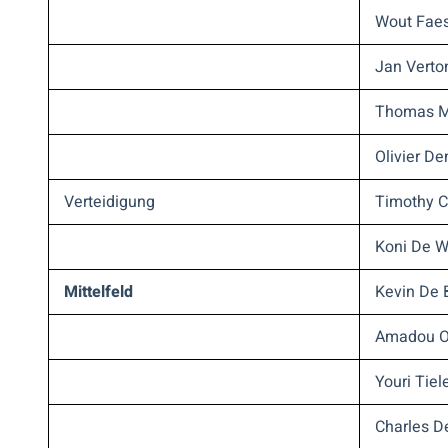
Wout Fae
Jan Vert
Thomas M
Olivier D
Verteidigung
Timothy 
Koni De W
Mittelfeld
Kevin De 
Amadou 
Youri Tie
Charles D