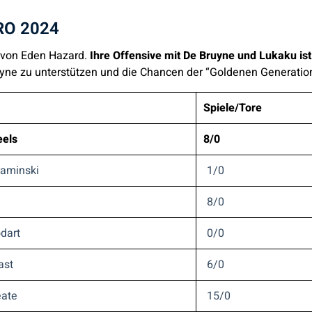
URO 2024
ts von Eden Hazard.
Ihre Offensive mit De Bruyne und Lukaku ist
ruyne zu unterstützen und die Chancen der “Goldenen Generatio
Spiele/Tore
eels
8/0
aminski
1/0
8/0
dart
0/0
ast
6/0
eate
15/0