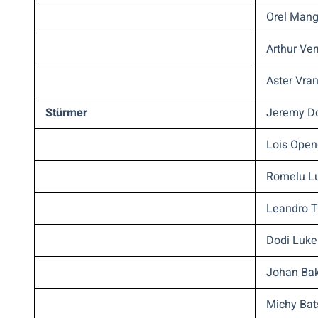
Orel Mang
Arthur Ve
Aster Vra
Stürmer
Jeremy D
Lois Ope
Romelu L
Leandro T
Dodi Luke
Johan Ba
Michy Bat