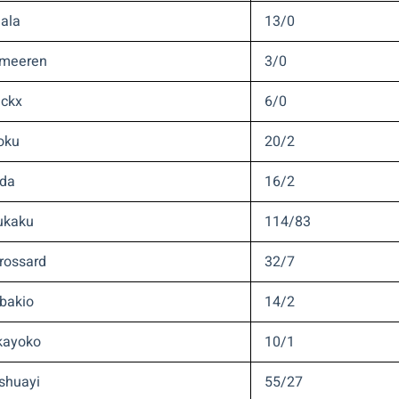
ala
13/0
rmeeren
3/0
nckx
6/0
oku
20/2
nda
16/2
ukaku
114/83
rossard
32/7
bakio
14/2
kayoko
10/1
shuayi
55/27